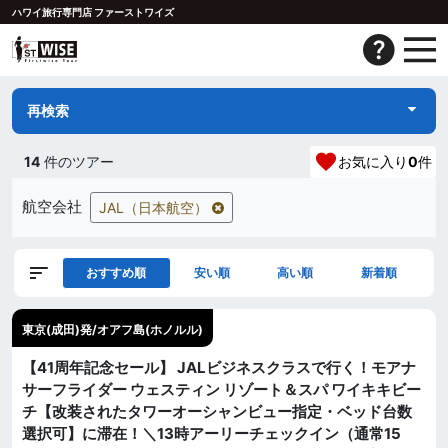
ハワイ旅行専門店 ファーストワイズ
再検索
14
件のツアー
お気に入り
0
件
航空会社
JAL（日本航空）
おすすめ順
安い順
高い順
新着順
東京(成田)発/オアフ島(ホノルル)
【41周年記念セール】 JALビジネスクラスで行く！モアナ
サーフライダー ウェスティン リゾート＆スパ ワイキキビー
チ【改装されたタワーオーシャンビュー指定・ベッド台数
選択可】に滞在！＼13時アーリーチェックイン（通常15