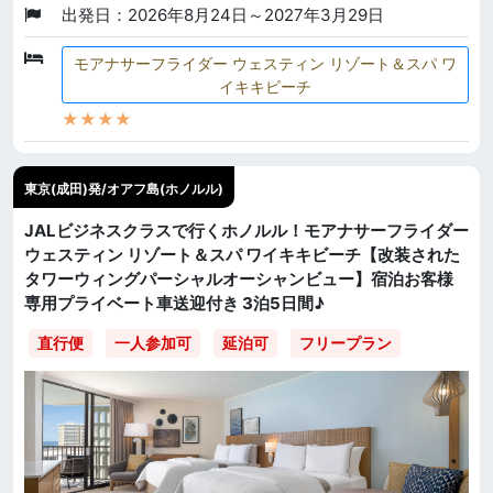
出発日：2026年8月24日～2027年3月29日
モアナサーフライダー ウェスティン リゾート＆スパ ワ
イキキビーチ
★★★★
東京(成田)発/オアフ島(ホノルル)
JALビジネスクラスで行くホノルル！モアナサーフライダー
ウェスティン リゾート＆スパ ワイキキビーチ【改装された
タワーウィングパーシャルオーシャンビュー】宿泊お客様
専用プライベート車送迎付き 3泊5日間♪
直行便
一人参加可
延泊可
フリープラン