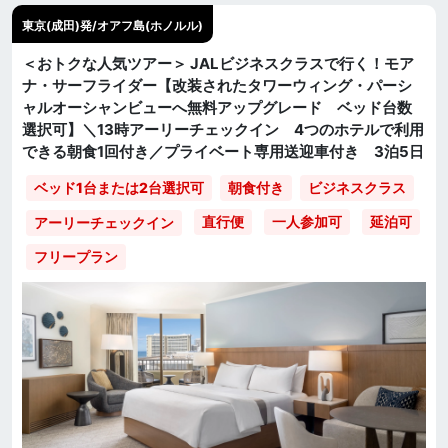
東京(成田)発/オアフ島(ホノルル)
＜おトクな人気ツアー＞ JALビジネスクラスで行く！モア
ナ・サーフライダー【改装されたタワーウィング・パーシ
ャルオーシャンビューへ無料アップグレード ベッド台数
選択可】＼13時アーリーチェックイン 4つのホテルで利用
できる朝食1回付き／プライベート専用送迎車付き 3泊5日
ベッド1台または2台選択可
朝食付き
ビジネスクラス
直行便
一人参加可
延泊可
アーリーチェックイン
フリープラン