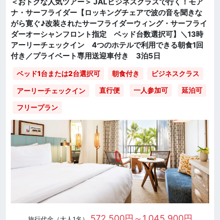
＜おトクな人気ツアー＞ JALビジネスクラスで行く！モア
ナ・サーフライダー【ロッキングチェアで波の音を聞きな
がら寛ぐ♪改装されたサーフライダーウィング・サーフライ
ダーオーシャンフロント指定 ベッド台数選択可】＼13時
アーリーチェックイン 4つのホテルで利用できる朝食1回
付き／プライベート専用送迎車付き 3泊5日
ベッド1台または2台選択可
朝食付き
ビジネスクラス
直行便
一人参加可
延泊可
アーリーチェックイン
フリープラン
572,500円～1,045,900円
旅行代金（大人1名）