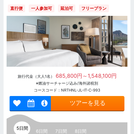
直行便
一人参加可
延泊可
フリープラン
685,800円～1,548,100円
旅行代金（大人1名）
※燃油サーチャージ込み/海外諸税別
コースコード：NRTHNL-JL-IT-C-993
ツアーを見る
5日間
6日間
7日間
8日間