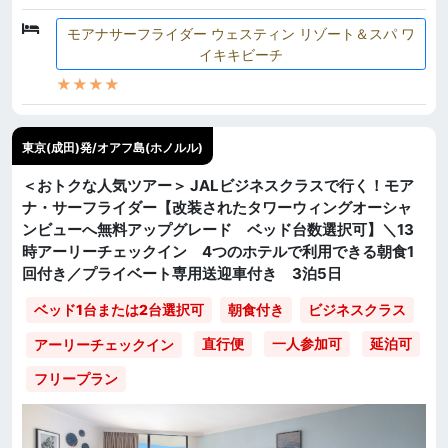
モアナサーフライダー ウェスティン リゾート＆スパ ワ
イキキビーチ
★★★★
東京(成田)発/オアフ島(ホノルル)
＜おトクな人気ツアー＞ JALビジネスクラスで行く！モア
ナ・サーフライダー【改装されたタワーウィングオーシャ
ンビューへ無料アップグレード ベッド台数選択可】＼13
時アーリーチェックイン 4つのホテルで利用できる朝食1
回付き／プライベート専用送迎車付き 3泊5日
ベッド1台または2台選択可
朝食付き
ビジネスクラス
直行便
一人参加可
延泊可
アーリーチェックイン
フリープラン