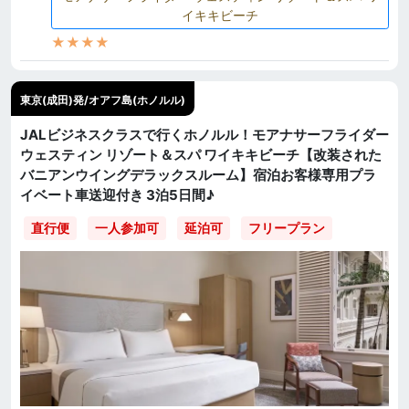
イキキビーチ
★★★★
東京(成田)発/オアフ島(ホノルル)
JALビジネスクラスで行くホノルル！モアナサーフライダー
ウェスティン リゾート＆スパ ワイキキビーチ【改装された
バニアンウイングデラックスルーム】宿泊お客様専用プラ
イベート車送迎付き 3泊5日間♪
直行便
一人参加可
延泊可
フリープラン