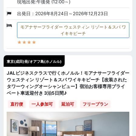
現地出発:午後発 (12:00～)
出発日：2026年8月24日～2026年12月23日
モアナサーフライダー ウェスティン リゾート＆スパ ワ
イキキビーチ
★★★★
東京(成田)発/オアフ島(ホノルル)
JALビジネスクラスで行くホノルル！モアナサーフライダー
ウェスティン リゾート＆スパ ワイキキビーチ【改装された
タワーウィングオーシャンビュー】宿泊お客様専用プライ
ベート車送迎付き 3泊5日間♪
直行便
一人参加可
延泊可
フリープラン