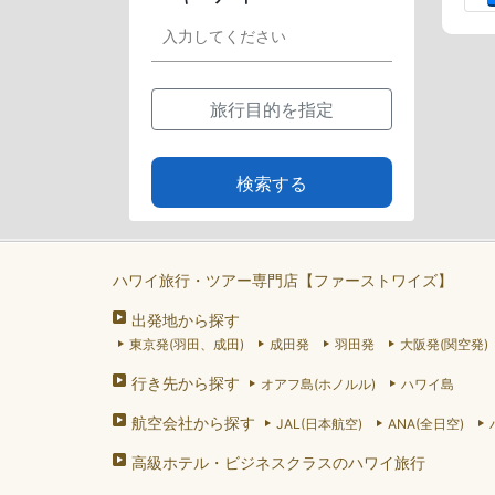
旅行目的を指定
検索する
ハワイ旅行・ツアー専門店【ファーストワイズ】
出発地から探す
東京発(羽田、成田)
成田発
羽田発
大阪発(関空発)
行き先から探す
オアフ島(ホノルル)
ハワイ島
航空会社から探す
JAL(日本航空)
ANA(全日空)
高級ホテル・ビジネスクラスのハワイ旅行