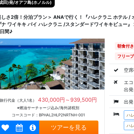
成田)発/オアフ島(ホノルル)
しさ2倍！分泊プラン＞ ANAで行く！『ハレクラニ ホテル / 
プナ ワイキキ バイ ハレクラニ /スタンダードワイキキビュー』
日間♪
朝食付き
フリープ
空席
エコ
出発:
430,000円～939,500円
旅行代金（大人1名）
出発
※燃油サーチャージ込み/海外諸税別
ハ
コースコード：BPHAL2HLP2NRTNH-001
ハレ
ツアーを見る