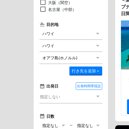
大阪（関空）
プ
名古屋（中部）
日
目的地
行き先を追加
＋
出発日
出発時間帯指定
日数
～