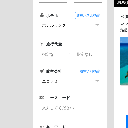
東京(
ホテル
滞在ホテル指定
＜楽
レ
泊6
旅行代金
～
航空会社
航空会社指定
コースコード
キーワード