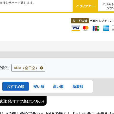
旅行をサポート致します。
空会社
ANA（全日空）
おすすめ順
安い順
高い順
新着順
成田)発/オアフ島(ホノルル)
しさ2倍！分泊プラン＞ ANAで行く！『ハレクラニ ホテル / 