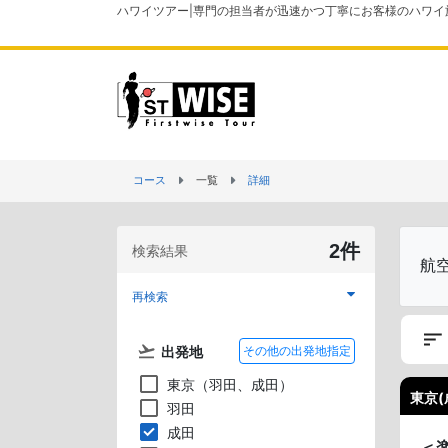
ハワイツアー|専門の担当者が迅速かつ丁寧にお客様のハワイ
コース
一覧
詳細
2件
検索結果
航
再検索
出発地
その他の出発地指定
東京（羽田、成田）
東京(
羽田
成田
＜楽