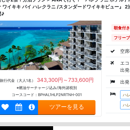
ナ ワイキキ バイ ハレクラニ /スタンダードワイキキビュー』 
間♪
朝食付き
フリープ
空席
エコ
出発:
343,300円～733,600円
旅行代金（大人1名）
出発
※燃油サーチャージ込み/海外諸税別
ハ
コースコード：BPHAL1HLP2NRTNH-001
ハレ
ツアーを見る