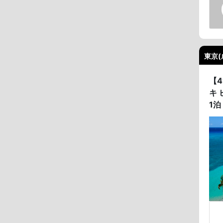
東京(
【
キ 
1