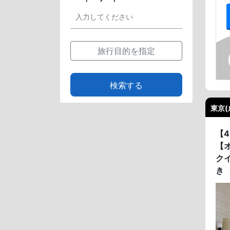
旅行目的を指定
検索する
東京(
【
【
ク
き