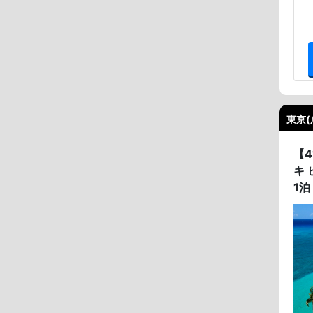
東京(
【
キ 
1