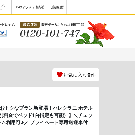
お気に入り
0
件
のおトクなプラン新登場！ハレクラニ ホテル
別料金でベッド1台指定も可能）】＼チェッ
ム利用可♪／ プライベート専用送迎車付