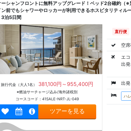
オーシャンフロントに無料アップグレード！ベッド2台確約（※
イン前でもシャワーやロッカーが利用できるホスピタリティルー
 3泊5日間
直行便
空席
エコ
出発:
出発
381,100円～955,400円
旅行代金（大人1名）
※燃油サーチャージ込み/海外諸税別
ハ
コースコード：41SALE-NRT-JL-049
ツアーを見る