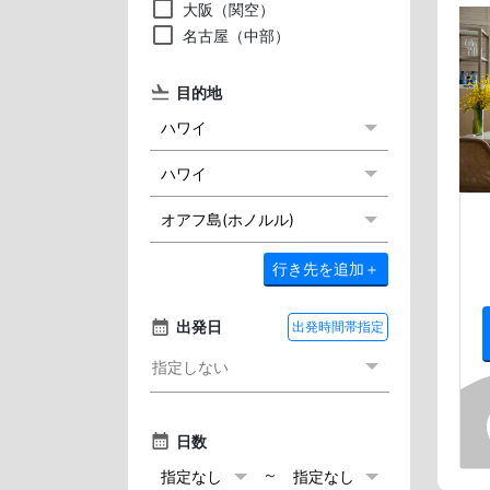
大阪（関空）
名古屋（中部）
目的地
行き先を追加
＋
出発日
出発時間帯指定
日数
～