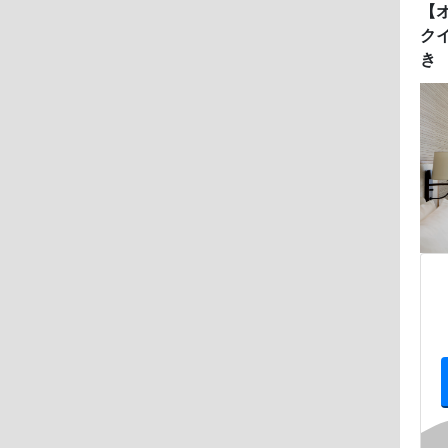
【
ク
き