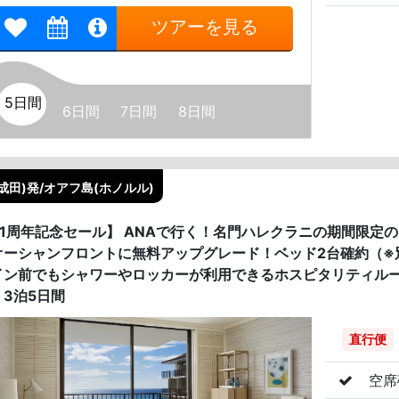
ツアーを見る
5日間
6日間
7日間
8日間
成田)発/オアフ島(ホノルル)
41周年記念セール】 ANAで行く！名門ハレクラニの期間限定
オーシャンフロントに無料アップグレード！ベッド2台確約（※
イン前でもシャワーやロッカーが利用できるホスピタリティルー
 3泊5日間
直行便
空席