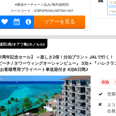
シ
※燃油サーチャージ込み/海外諸税別
コースコード：41BPSPKHALNRTNH-001
ハ
ツアーを見る
成田)発/オアフ島(ホノルル)
41周年記念セール】 ＜楽しさ2倍！分泊プラン＞ JALで行く
ビーチ / タワーウィングオーシャンビュー』 3泊＋『 ハレクラ
泊 お客様専用プライベート車送迎付き 4泊6日間♪
分泊
空席
エコ
出発: