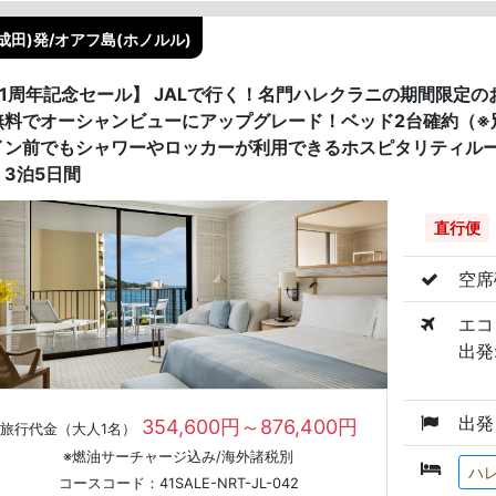
成田)発/オアフ島(ホノルル)
41周年記念セール】 JALで行く！名門ハレクラニの期間限定
無料でオーシャンビューにアップグレード！ベッド2台確約（※
イン前でもシャワーやロッカーが利用できるホスピタリティルー
 3泊5日間
直行便
空席
エコ
出発:
出発
354,600円～876,400円
旅行代金（大人1名）
※燃油サーチャージ込み/海外諸税別
ハ
コースコード：41SALE-NRT-JL-042