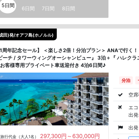
5日間
6日間
7日間
8日間
成田)発/オアフ島(ホノルル)
41周年記念セール】 ＜楽しさ2倍！分泊プラン＞ ANAで行く
ビーチ / タワーウィングオーシャンビュー』 3泊＋『 ハレクラ
泊 お客様専用プライベート車送迎付き 4泊6日間♪
分泊
空席
エコ
出発:
出発
297,300円～630,000円
旅行代金（大人1名）