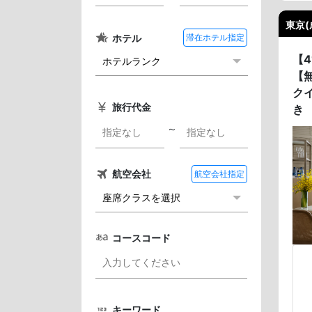
東京(
ホテル
滞在ホテル指定
【
【
ク
旅行代金
き
～
航空会社
航空会社指定
コースコード
キーワード