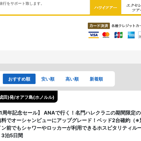
旅行をサポート致します。
おすすめ順
安い順
高い順
新着順
成田)発/オアフ島(ホノルル)
41周年記念セール】 ANAで行く！名門ハレクラニの期間限定
無料でオーシャンビューにアップグレード！ベッド2台確約（※
イン前でもシャワーやロッカーが利用できるホスピタリティルー
 3泊5日間