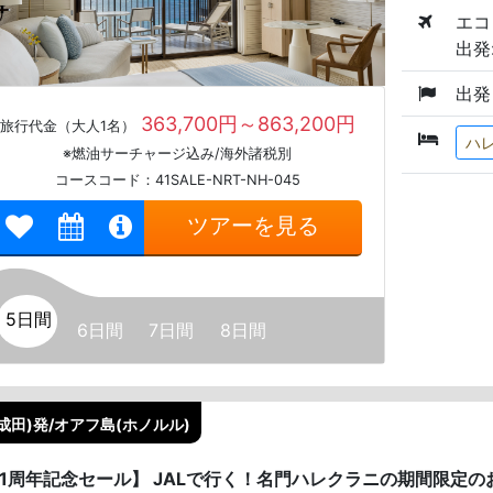
エコ
出発:
出発
363,700円～863,200円
旅行代金（大人1名）
ハ
※燃油サーチャージ込み/海外諸税別
コースコード：41SALE-NRT-NH-045
ツアーを見る
5日間
6日間
7日間
8日間
成田)発/オアフ島(ホノルル)
41周年記念セール】 JALで行く！名門ハレクラニの期間限定