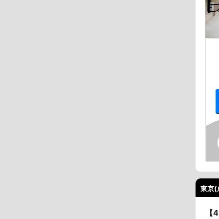
東京(
【