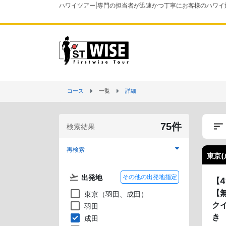
ハワイツアー|専門の担当者が迅速かつ丁寧にお客様のハワイ
コース
一覧
詳細
75件
検索結果
再検索
東京(
出発地
その他の出発地指定
【
【
東京（羽田、成田）
ク
羽田
き
成田