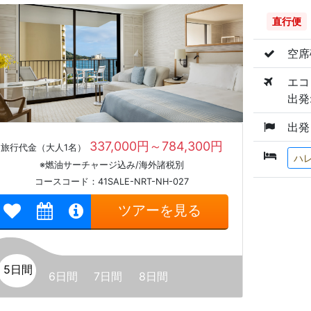
直行便
空席
エコ
出発:
出発
337,000円～784,300円
旅行代金（大人1名）
ハ
※燃油サーチャージ込み/海外諸税別
コースコード：41SALE-NRT-NH-027
ツアーを見る
5日間
6日間
7日間
8日間