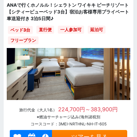
ANAで行くホノルル！シェラトン ワイキキ ビーチリゾート
【シティービューベッド3台】宿泊お客様専用プライベート
車送迎付き 3泊5日間♪
直行便
一人参加可
延泊可
ベッド3台
フリープラン
224,700円～383,900円
旅行代金（大人1名）
※燃油サーチャージ込み/海外諸税別
コースコード：3MEI-NRTHNL-NH-IT-605
ツアーを見る