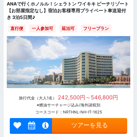
ANAで行くホノルル！シェラトン ワイキキ ビーチリゾート
【お部屋指定なし】宿泊お客様専用プライベート車送迎付
き 3泊5日間♪
直行便
一人参加可
延泊可
フリープラン
242,500円～546,800円
旅行代金（大人1名）
※燃油サーチャージ込み/海外諸税別
コースコード：NRTHNL-NH-IT-1625
ツアーを見る