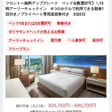
フロントへ無料アップグレード ベッド台数選択可】＼13
時アーリーチェックイン 4つのホテルで利用できる朝食1
回付き／プライベート専用送迎車付き 3泊5日
ベッド1台または2台選択可
朝食付き
ダイヤモンドヘッドが見えるお部屋
直行便
一人参加可
延泊可
アーリーチェックイン
フリープラン
304,700円～690,700円
旅行代金（大人1名）
※燃油サーチャージ込み/海外諸税別