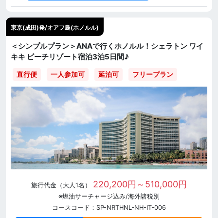
東京(成田)発/オアフ島(ホノルル)
＜シンプルプラン＞ANAで行くホノルル！シェラトン ワイ
キキ ビーチリゾート宿泊3泊5日間♪
直行便
一人参加可
延泊可
フリープラン
220,200円～510,000円
旅行代金（大人1名）
※燃油サーチャージ込み/海外諸税別
コースコード：SP-NRTHNL-NH-IT-006