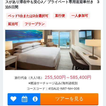
スがあり滞在中も安心♪／ プライベート専用送迎車付き 3
泊5日間
直行便
一人参加可
ベッド1台または2台選択可
延泊可
フリープラン
255,500円～585,400円
旅行代金（大人1名）
※燃油サーチャージ込み/海外諸税別
コースコード：41SALE-NRT-NH-006
ツアーを見る