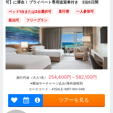
可】に滞在！ プライベート専用送迎車付き 3泊5日間
直行便
一人参加可
ベッド1台または2台選択可
延泊可
フリープラン
254,400円～582,100円
旅行代金（大人1名）
※燃油サーチャージ込み/海外諸税別
コースコード：41SALE-NRT-NH-049
ツアーを見る