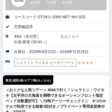
5日間
6日間
7日間
8日間
コースコード:OTOKU-SWK-NRT-NH-002
空席確認済
ANA（全日空）
エコノミー
出発:夜発 (18:00～)
出発日：2026年8月22日～2026年12月25日
★★★★
シェラトン ワイキキ ビーチリゾート
東京(成田)発/オアフ島(ホノルル)
＜おトクな人気ツアー＞ ANAで行く！シェラトン・ワイキ
キ【太平洋の大海原を満喫できるオーシャンフロント指定
ベッド台数選択可】＼13時アーリーチェックイン 4つのホ
テルで利用できる朝食1回付き／プライベート専用送迎車付
き 3泊5日