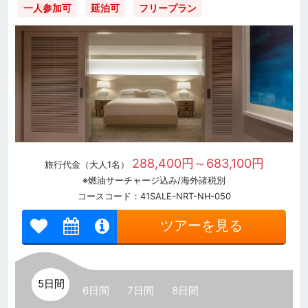
一人参加可
延泊可
フリープラン
288,400円～683,100円
旅行代金（大人1名）
※燃油サーチャージ込み/海外諸税別
コースコード：41SALE-NRT-NH-050
ツアーを見る
5日間
6日間
7日間
8日間