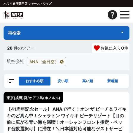
ハワイ旅行専門店 ファーストワイズ
再検索
28
件のツアー
お気に入り
0
件
航空会社
ANA（全日空）
おすすめ順
安い順
高い順
新着順
東京(成田)発/オアフ島(ホノルル)
【41周年記念セール】 ANAで行く！オン ザ ビーチ＆ワイキ
キのど真ん中！シェラトン ワイキキ ビーチリゾート【目の
前に広がる青い海を満喫！オーシャンフロント指定・ベッ
ド台数選択可】に滞在！＼日本語対応可能なゲストサービ