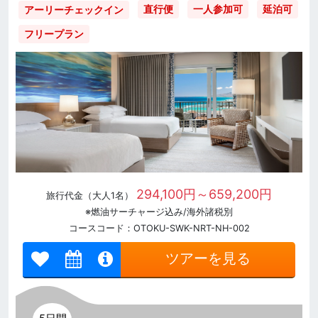
直行便
一人参加可
延泊可
アーリーチェックイン
フリープラン
294,100円～659,200円
旅行代金（大人1名）
※燃油サーチャージ込み/海外諸税別
コースコード：OTOKU-SWK-NRT-NH-002
ツアーを見る