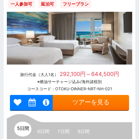
一人参加可
延泊可
フリープラン
292,100円～644,500円
旅行代金（大人1名）
※燃油サーチャージ込み/海外諸税別
コースコード：OTOKU-DINNER-NRT-NH-021
ツアーを見る
5日間
6日間
7日間
8日間