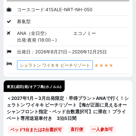
コースコード:41SALE-NRT-NH-050
募集型
ANA（全日空）
エコノミー
出発:夜発 (18:00～)
出発日：2026年8月21日～2026年12月25日
★★★★
シェラトン ワイキキ ビーチリゾート
東京(成田)発/オアフ島(ホノルル)
＜2027年1月～3月出発限定・早得プラン＞ANAで行く！シ
ェラトン ワイキキ ビーチリゾート【海が正面に見えるオー
シャンフロント指定・ベッド台数選択可】に滞在！ プライ
ベート専用送迎車付き 3泊5日間
直行便
一人参加可
ベッド1台または2台選択可