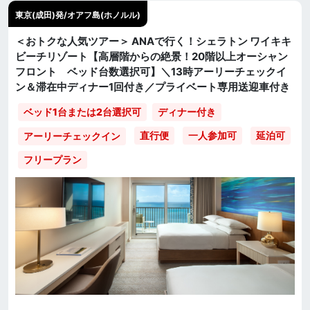
東京(成田)発/オアフ島(ホノルル)
＜おトクな人気ツアー＞ ANAで行く！シェラトン ワイキキ
ビーチリゾート【高層階からの絶景！20階以上オーシャン
フロント ベッド台数選択可】＼13時アーリーチェックイ
ン＆滞在中ディナー1回付き／プライベート専用送迎車付き
ベッド1台または2台選択可
ディナー付き
直行便
一人参加可
延泊可
アーリーチェックイン
フリープラン