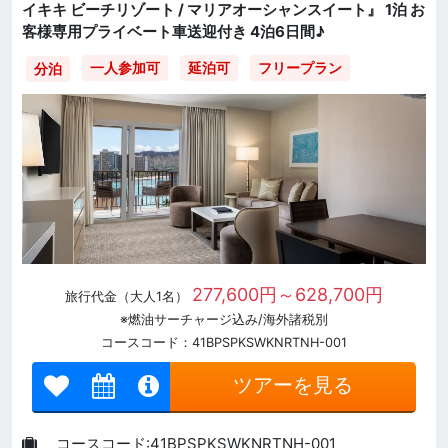
イキキ ビーチリゾート / マリアオーシャンスイート』 1泊 お
客様専用プライベート車送迎付き 4泊6日間♪
一人参加可
延泊可
フリープラン
分泊
277,600円～628,700円
旅行代金（大人1名）
※燃油サーチャージ込み/海外諸税別
コースコード：41BPSPKSWKNRTNH-001
ツアーを見る
コースコード:41BPSPKSWKNRTNH-001