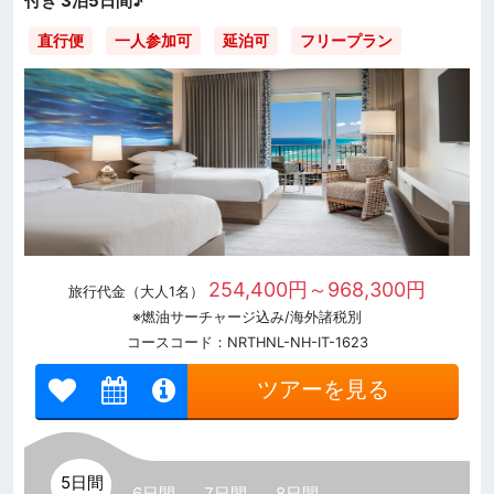
付き 3泊5日間♪
直行便
一人参加可
延泊可
フリープラン
254,400円～968,300円
旅行代金（大人1名）
※燃油サーチャージ込み/海外諸税別
コースコード：NRTHNL-NH-IT-1623
ツアーを見る
5日間
6日間
7日間
8日間