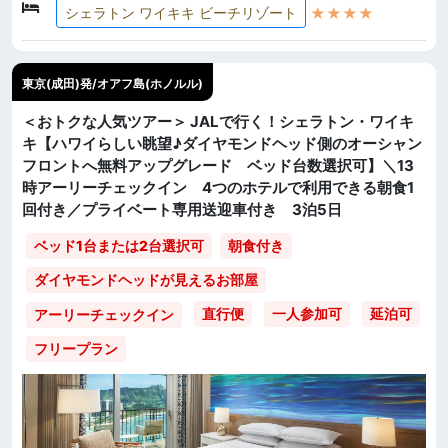
★★★★
シェラトン ワイキキ ビーチリゾート
東京(成田)発/オアフ島(ホノルル)
＜おトクな人気ツアー＞ JALで行く！シェラトン・ワイキ
キ【ハワイらしい眺望♪ダイヤモンドヘッド側のオーシャン
フロントへ無料アップグレード ベッド台数選択可】＼13
時アーリーチェックイン 4つのホテルで利用できる朝食1
回付き／プライベート専用送迎車付き 3泊5日
ベッド1台または2台選択可
朝食付き
ダイヤモンドヘッドが見えるお部屋
直行便
一人参加可
延泊可
アーリーチェックイン
フリープラン