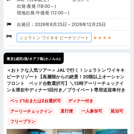
出発:夜発 (18:00～)
現地出発:午後発 (12:00～)
出発日：2026年8月25日～2026年12月25日
★★★★
シェラトン ワイキキ ビーチリゾート
東京(成田)発/オアフ島(ホノルル)
＜おトクな人気ツアー＞ JALで行く！シェラトン ワイキキ
ビーチリゾート【高層階からの絶景！20階以上オーシャン
フロント ベッド台数選択可】＼13時アーリーチェックイ
ン＆滞在中ディナー1回付き／プライベート専用送迎車付き
ベッド1台または2台選択可
ディナー付き
直行便
一人参加可
延泊可
アーリーチェックイン
フリープラン