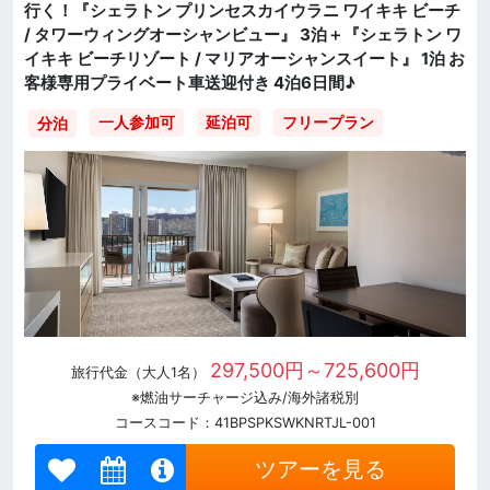
行く！『シェラトン プリンセスカイウラニ ワイキキ ビーチ
/ タワーウィングオーシャンビュー』 3泊＋『シェラトン ワ
イキキ ビーチリゾート / マリアオーシャンスイート』 1泊 お
客様専用プライベート車送迎付き 4泊6日間♪
一人参加可
延泊可
フリープラン
分泊
297,500円～725,600円
旅行代金（大人1名）
※燃油サーチャージ込み/海外諸税別
コースコード：41BPSPKSWKNRTJL-001
ツアーを見る