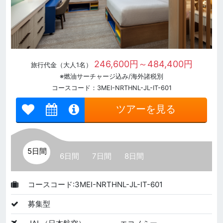
246,600円～484,400円
旅行代金（大人1名）
※燃油サーチャージ込み/海外諸税別
コースコード：3MEI-NRTHNL-JL-IT-601
ツアーを見る
5日間
6日間
7日間
8日間
コースコード:3MEI-NRTHNL-JL-IT-601
募集型