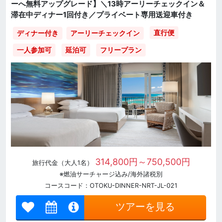
ーへ無料アップグレード】＼13時アーリーチェックイン＆
滞在中ディナー1回付き／プライベート専用送迎車付き
直行便
ディナー付き
アーリーチェックイン
一人参加可
延泊可
フリープラン
314,800円～750,500円
旅行代金（大人1名）
※燃油サーチャージ込み/海外諸税別
コースコード：OTOKU-DINNER-NRT-JL-021
ツアーを見る