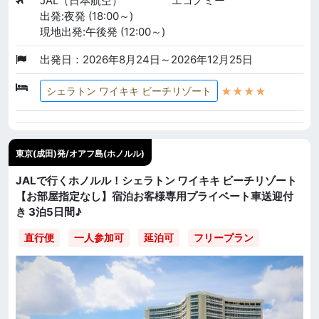
JAL（日本航空）
エコノミー
出発:夜発 (18:00～)
現地出発:午後発 (12:00～)
出発日：2026年8月24日～2026年12月25日
★★★★
シェラトン ワイキキ ビーチリゾート
東京(成田)発/オアフ島(ホノルル)
JALで行くホノルル！シェラトン ワイキキ ビーチリゾート
【お部屋指定なし】宿泊お客様専用プライベート車送迎付
き 3泊5日間♪
直行便
一人参加可
延泊可
フリープラン