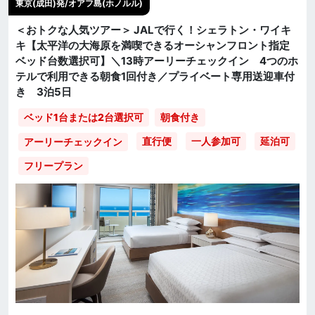
東京(成田)発/オアフ島(ホノルル)
＜おトクな人気ツアー＞ JALで行く！シェラトン・ワイキ
キ【太平洋の大海原を満喫できるオーシャンフロント指定
ベッド台数選択可】＼13時アーリーチェックイン 4つのホ
テルで利用できる朝食1回付き／プライベート専用送迎車付
き 3泊5日
ベッド1台または2台選択可
朝食付き
直行便
一人参加可
延泊可
アーリーチェックイン
フリープラン