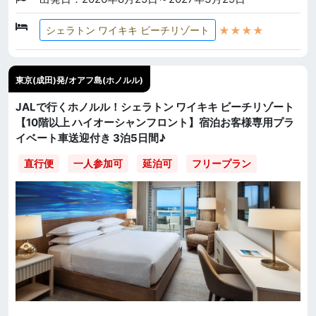
★★★★
シェラトン ワイキキ ビーチリゾート
東京(成田)発/オアフ島(ホノルル)
JALで行くホノルル！シェラトン ワイキキ ビーチリゾート
【10階以上 ハイオーシャンフロント】宿泊お客様専用プラ
イベート車送迎付き 3泊5日間♪
直行便
一人参加可
延泊可
フリープラン