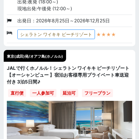
出発:夜発 (18:00～)
現地出発:午後発 (12:00～)
出発日：2026年8月25日～2026年12月25日
★★★★
シェラトン ワイキキ ビーチリゾート
東京(成田)発/オアフ島(ホノルル)
JALで行くホノルル！シェラトン ワイキキ ビーチリゾート
【オーシャンビュー 】宿泊お客様専用プライベート車送迎
付き 3泊5日間♪
直行便
一人参加可
延泊可
フリープラン