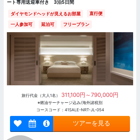
ート専用送迎車付き 3泊5日間
直行便
ダイヤモンドヘッドが見えるお部屋
一人参加可
延泊可
フリープラン
311,100円～790,000円
旅行代金（大人1名）
※燃油サーチャージ込み/海外諸税別
コースコード：41SALE-NRT-JL-054
ツアーを見る