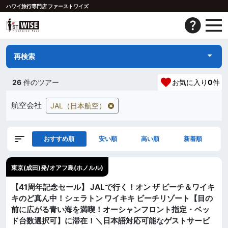
ハワイ旅行専門店 ファーストワイズ
再検索
26
件のツアー
お気に入り
0
件
航空会社
JAL（日本航空）
おすすめ順
安い順
高い順
新着順
東京(成田)発/オアフ島(ホノルル)
【41周年記念セール】 JALで行く！オン ザ ビーチ＆ワイキ
キのど真ん中！シェラトン ワイキキ ビーチリゾート【目の
前に広がる青い海を満喫！オーシャンフロント指定・ベッ
ド台数選択可】に滞在！＼日本語対応可能なゲストサービ