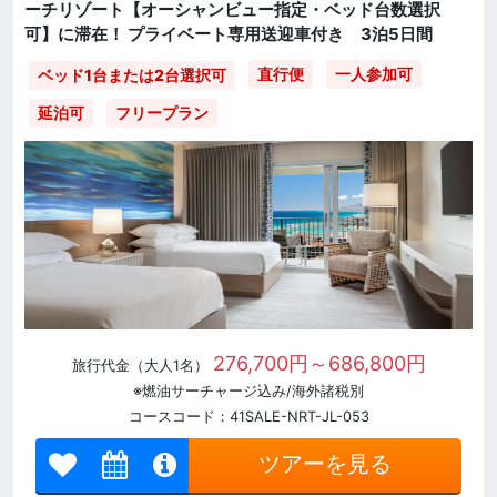
ーチリゾート【オーシャンビュー指定・ベッド台数選択
可】に滞在！ プライベート専用送迎車付き 3泊5日間
直行便
一人参加可
ベッド1台または2台選択可
延泊可
フリープラン
276,700円～686,800円
旅行代金（大人1名）
※燃油サーチャージ込み/海外諸税別
コースコード：41SALE-NRT-JL-053
ツアーを見る