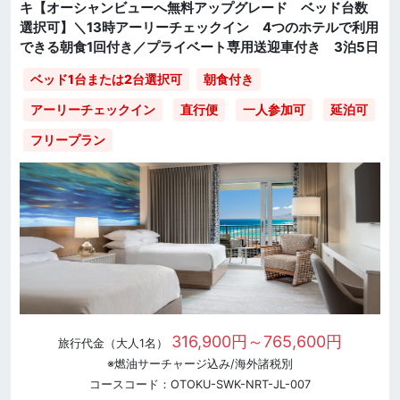
キ【オーシャンビューへ無料アップグレード ベッド台数
選択可】＼13時アーリーチェックイン 4つのホテルで利用
できる朝食1回付き／プライベート専用送迎車付き 3泊5日
ベッド1台または2台選択可
朝食付き
直行便
一人参加可
延泊可
アーリーチェックイン
フリープラン
316,900円～765,600円
旅行代金（大人1名）
※燃油サーチャージ込み/海外諸税別
コースコード：OTOKU-SWK-NRT-JL-007