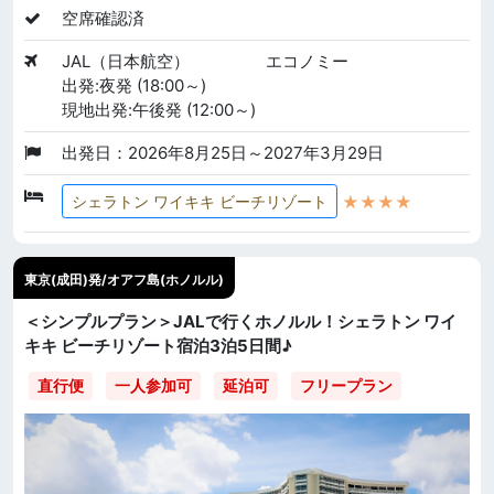
空席確認済
JAL（日本航空）
エコノミー
出発:夜発 (18:00～)
現地出発:午後発 (12:00～)
出発日：2026年8月25日～2027年3月29日
★★★★
シェラトン ワイキキ ビーチリゾート
東京(成田)発/オアフ島(ホノルル)
＜シンプルプラン＞JALで行くホノルル！シェラトン ワイ
キキ ビーチリゾート宿泊3泊5日間♪
直行便
一人参加可
延泊可
フリープラン