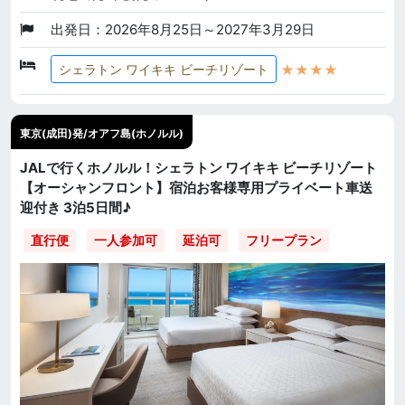
出発日：2026年8月25日～2027年3月29日
★★★★
シェラトン ワイキキ ビーチリゾート
東京(成田)発/オアフ島(ホノルル)
JALで行くホノルル！シェラトン ワイキキ ビーチリゾート
【オーシャンフロント】宿泊お客様専用プライベート車送
迎付き 3泊5日間♪
直行便
一人参加可
延泊可
フリープラン