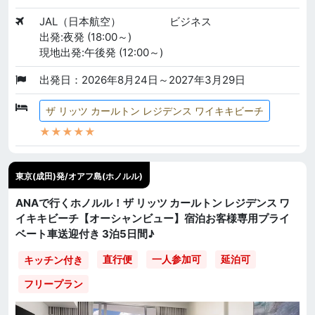
JAL（日本航空）
ビジネス
出発:夜発 (18:00～)
現地出発:午後発 (12:00～)
出発日：2026年8月24日～2027年3月29日
ザ リッツ カールトン レジデンス ワイキキビーチ
★★★★★
東京(成田)発/オアフ島(ホノルル)
ANAで行くホノルル！ザ リッツ カールトン レジデンス ワ
イキキビーチ【オーシャンビュー】宿泊お客様専用プライ
ベート車送迎付き 3泊5日間♪
直行便
一人参加可
延泊可
キッチン付き
フリープラン