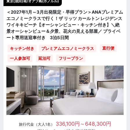
東京(成田)発/オアフ島(ホノルル)
＜2027年1月～3月出発限定・早得プラン＞ANAプレミアム
エコノミークラスで行く！ザ リッツ カールトン レジデンス
ワイキキビーチ【オーシャンビュー・キッチン付き】＼絶
景オーシャンビュー＆夕景、花火の見える部屋／ プライベ
ート専用送迎車付き 3泊5日間
直行便
キッチン付き
プレミアムエコノミークラス
一人参加可
延泊可
フリープラン
336,100円～648,300円
旅行代金（大人1名）