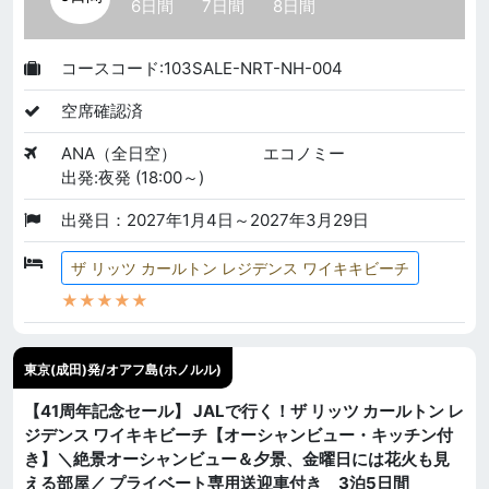
6日間
7日間
8日間
コースコード:103SALE-NRT-NH-004
空席確認済
ANA（全日空）
エコノミー
出発:夜発 (18:00～)
出発日：2027年1月4日～2027年3月29日
ザ リッツ カールトン レジデンス ワイキキビーチ
★★★★★
東京(成田)発/オアフ島(ホノルル)
【41周年記念セール】 JALで行く！ザ リッツ カールトン レ
ジデンス ワイキキビーチ【オーシャンビュー・キッチン付
き】＼絶景オーシャンビュー＆夕景、金曜日には花火も見
える部屋／ プライベート専用送迎車付き 3泊5日間