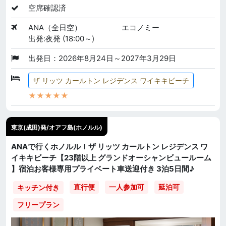
空席確認済
ANA（全日空）
エコノミー
出発:夜発 (18:00～)
出発日：2026年8月24日～2027年3月29日
ザ リッツ カールトン レジデンス ワイキキビーチ
★★★★★
東京(成田)発/オアフ島(ホノルル)
ANAで行くホノルル！ザ リッツ カールトン レジデンス ワ
イキキビーチ【23階以上 グランドオーシャンビュールーム
】宿泊お客様専用プライベート車送迎付き 3泊5日間♪
直行便
一人参加可
延泊可
キッチン付き
フリープラン