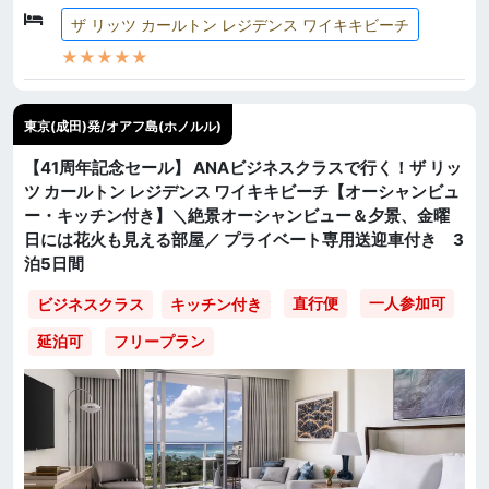
ザ リッツ カールトン レジデンス ワイキキビーチ
★★★★★
東京(成田)発/オアフ島(ホノルル)
【41周年記念セール】 ANAビジネスクラスで行く！ザ リッ
ツ カールトン レジデンス ワイキキビーチ【オーシャンビュ
ー・キッチン付き】＼絶景オーシャンビュー＆夕景、金曜
日には花火も見える部屋／ プライベート専用送迎車付き 3
泊5日間
直行便
一人参加可
ビジネスクラス
キッチン付き
延泊可
フリープラン