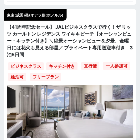
東京(成田)発/オアフ島(ホノルル)
【41周年記念セール】 JALビジネスクラスで行く！ザ リッ
ツ カールトン レジデンス ワイキキビーチ【オーシャンビュ
ー・キッチン付き】＼絶景オーシャンビュー＆夕景、金曜
日には花火も見える部屋／ プライベート専用送迎車付き 3
泊5日間
直行便
一人参加可
ビジネスクラス
キッチン付き
延泊可
フリープラン