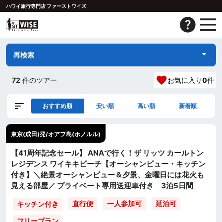
ハワイ旅行専門店 ファーストワイズ
再検索
72
件のツアー
お気に入り
0
件
おすすめ順
安い順
高い順
新着順
東京(成田)発/オアフ島(ホノルル)
【41周年記念セール】 ANAで行く！ザ リッツ カールトン
レジデンス ワイキキビーチ【オーシャンビュー・キッチン
付き】＼絶景オーシャンビュー＆夕景、金曜日には花火も
見える部屋／ プライベート専用送迎車付き 3泊5日間
直行便
一人参加可
延泊可
キッチン付き
フリープラン