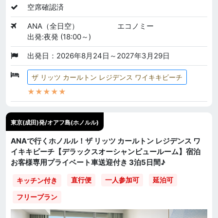
空席確認済
ANA（全日空）
エコノミー
出発:夜発 (18:00～)
出発日：2026年8月24日～2027年3月29日
ザ リッツ カールトン レジデンス ワイキキビーチ
★★★★★
東京(成田)発/オアフ島(ホノルル)
ANAで行くホノルル！ザ リッツ カールトン レジデンス ワ
イキキビーチ【デラックスオーシャンビュールーム】宿泊
お客様専用プライベート車送迎付き 3泊5日間♪
直行便
一人参加可
延泊可
キッチン付き
フリープラン