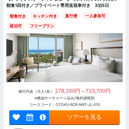
朝食1回付き／プライベート専用送迎車付き 3泊5日
直行便
一人参加可
朝食付き
キッチン付き
延泊可
フリープラン
278,200円～733,700円
旅行代金（大人1名）
※燃油サーチャージ込み/海外諸税別
コースコード：OTOKU-RCR-NRT-JL-010
ツアーを見る