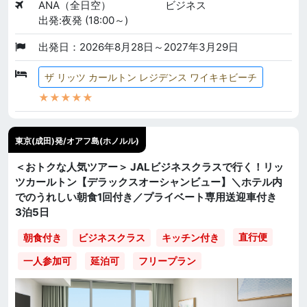
ANA（全日空）
ビジネス
出発:夜発 (18:00～)
出発日：2026年8月28日～2027年3月29日
ザ リッツ カールトン レジデンス ワイキキビーチ
★★★★★
東京(成田)発/オアフ島(ホノルル)
＜おトクな人気ツアー＞ JALビジネスクラスで行く！リッ
ツカールトン【デラックスオーシャンビュー】＼ホテル内
でのうれしい朝食1回付き／プライベート専用送迎車付き
3泊5日
直行便
朝食付き
ビジネスクラス
キッチン付き
一人参加可
延泊可
フリープラン