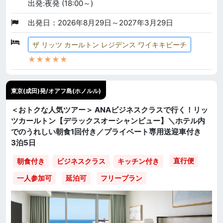
出発:夜発 (18:00～)
出発日：2026年8月29日～2027年3月29日
ザ リッツ カールトン レジデンス ワイキキビーチ
★★★★★
東京(成田)発/オアフ島(ホノルル)
＜おトクな人気ツアー＞ ANAビジネスクラスで行く！リッ
ツカールトン【デラックスオーシャンビュー】＼ホテル内
でのうれしい朝食1回付き／プライベート専用送迎車付き
3泊5日
直行便
朝食付き
ビジネスクラス
キッチン付き
一人参加可
延泊可
フリープラン