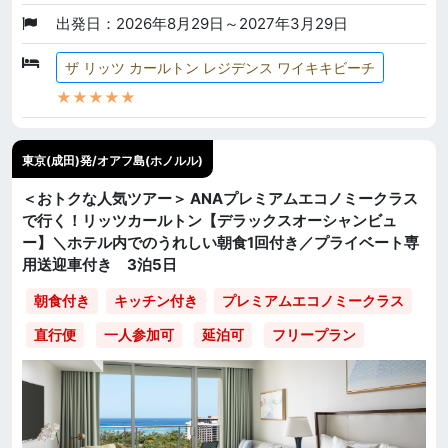
出発日：2026年8月29日～2027年3月29日
ザ リッツ カールトン レジデンス ワイキキビーチ
★★★★★
東京(成田)発/オアフ島(ホノルル)
＜おトクな人気ツアー＞ ANAプレミアムエコノミークラス
で行く！リッツカールトン【デラックスオーシャンビュ
ー】＼ホテル内でのうれしい朝食1回付き／プライベート専
用送迎車付き 3泊5日
朝食付き
キッチン付き
プレミアムエコノミークラス
直行便
一人参加可
延泊可
フリープラン