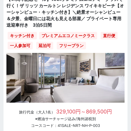
行く！ザ リッツ カールトン レジデンス ワイキキビーチ【オ
ーシャンビュー・キッチン付き】＼絶景オーシャンビュー
＆夕景、金曜日には花火も見える部屋／ プライベート専用
送迎車付き 3泊5日間
直行便
キッチン付き
プレミアムエコノミークラス
一人参加可
延泊可
フリープラン
329,100円～869,500円
旅行代金（大人1名）
※燃油サーチャージ込み/海外諸税別
コースコード：41SALE-NRT-NH-P-003