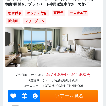
朝食1回付き／プライベート専用送迎車付き 3泊5日
直行便
一人参加可
朝食付き
キッチン付き
延泊可
フリープラン
257,400円～641,600円
旅行代金（大人1名）
※燃油サーチャージ込み/海外諸税別
コースコード：OTOKU-RCR-NRT-NH-006
ツアーを見る