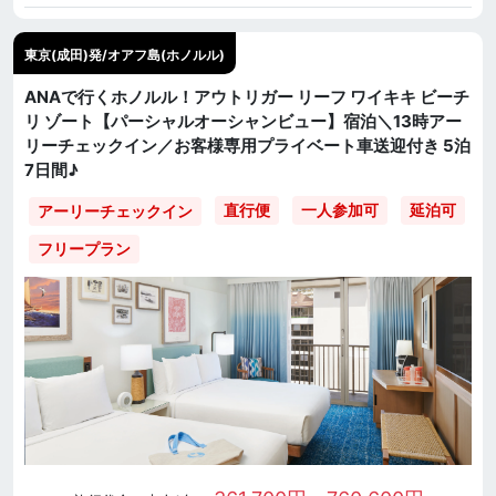
東京(成田)発/オアフ島(ホノルル)
ANAで行くホノルル！アウトリガー リーフ ワイキキ ビーチ
リ ゾート【パーシャルオーシャンビュー】宿泊＼13時アー
リーチェックイン／お客様専用プライベート車送迎付き 5泊
7日間♪
直行便
一人参加可
延泊可
アーリーチェックイン
フリープラン