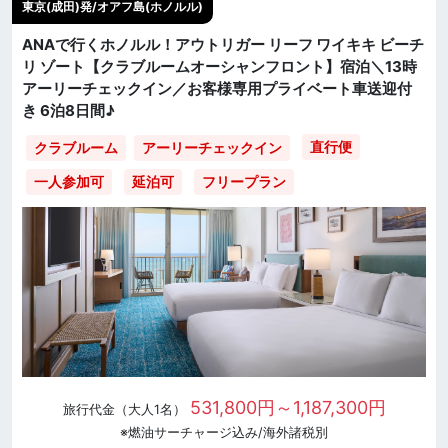
東京(成田)発/オアフ島(ホノルル)
ANAで行くホノルル！アウトリガー リーフ ワイキキ ビーチ
リ ゾート【クラブルームオーシャンフロント】宿泊＼13時
アーリーチェックイン／お客様専用プライベート車送迎付
き 6泊8日間♪
直行便
クラブルーム
アーリーチェックイン
一人参加可
延泊可
フリープラン
531,800円～1,187,300円
旅行代金（大人1名）
※燃油サーチャージ込み/海外諸税別