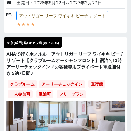
出発日：2026年8月22日～2027年3月27日
アウトリガー リーフ ワイキキ ビーチリ ゾート
★★★★
東京(成田)発/オアフ島(ホノルル)
ANAで行くホノルル！アウトリガー リーフ ワイキキ ビーチ
リ ゾート【クラブルームオーシャンフロント】宿泊＼13時
アーリーチェックイン／お客様専用プライベート車送迎付
き 5泊7日間♪
直行便
クラブルーム
アーリーチェックイン
一人参加可
延泊可
フリープラン