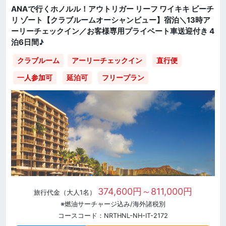
ANAで行くホノルル！アウトリガー リーフ ワイキキ ビーチ
リ ゾート【クラブルームオーシャンビュー】宿泊＼13時ア
ーリーチェックイン／お客様専用プライベート車送迎付き 4
泊6日間♪
直行便
クラブルーム
アーリーチェックイン
一人参加可
延泊可
フリープラン
374,600円～811,000円
旅行代金（大人1名）
※燃油サーチャージ込み/海外諸税別
コースコード：NRTHNL-NH-IT-2172