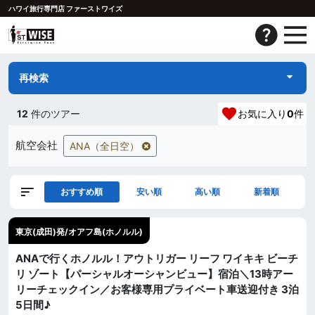
ハワイ旅行専門店 ファーストワイズ
再検索
12
件のツアー
お気に入り
0
件
航空会社
ANA（全日空）
おすすめ順
安い順
高い順
新着順
東京(成田)発/オアフ島(ホノルル)
ANAで行くホノルル！アウトリガー リーフ ワイキキ ビーチ
リ ゾート【パーシャルオーシャンビュー】宿泊＼13時アー
リーチェックイン／お客様専用プライベート車送迎付き 3泊
5日間♪