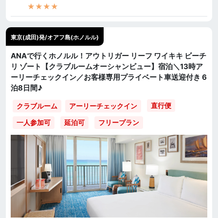
★★★★
東京(成田)発/オアフ島(ホノルル)
ANAで行くホノルル！アウトリガー リーフ ワイキキ ビーチ
リ ゾート【クラブルームオーシャンビュー】宿泊＼13時ア
ーリーチェックイン／お客様専用プライベート車送迎付き 6
泊8日間♪
直行便
クラブルーム
アーリーチェックイン
一人参加可
延泊可
フリープラン