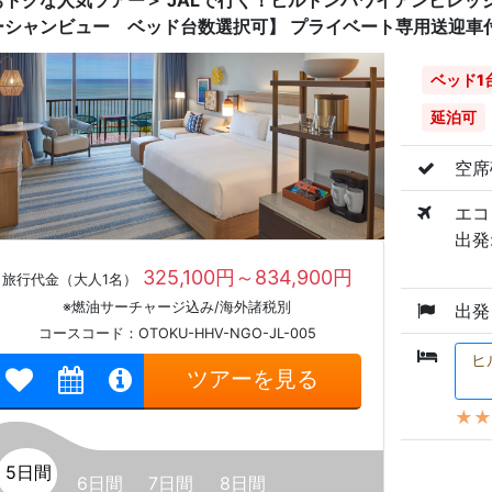
おトクな人気ツアー＞ JALで行く！ヒルトンハワイアンビレッ
ーシャンビュー ベッド台数選択可】 プライベート専用送迎車
ベッド1
延泊可
空席
エコ
出発:
325,100円～834,900円
旅行代金（大人1名）
※燃油サーチャージ込み/海外諸税別
出発
コースコード：OTOKU-HHV-NGO-JL-005
ヒ
ツアーを見る
★★
5日間
6日間
7日間
8日間