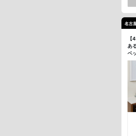
名古屋
【
あ
ベ