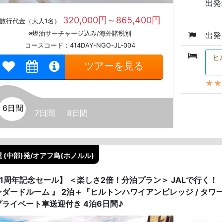
出発:
320,000円～865,400円
旅行代金（大人1名）
※燃油サーチャージ込み/海外諸税別
出発
コースコード：414DAY-NGO-JL-004
ヒ
ツアーを見る
★★
6日間
7日間
8日間
 (中部)発/オアフ島(ホノルル)
1周年記念セール】 ＜楽しさ2倍！分泊プラン＞ JALで行く！『
ンダードルーム 』 2泊＋『ヒルトンハワイアンビレッジ / タワ
プライベート車送迎付き 4泊6日間♪