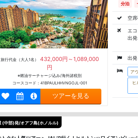
分泊
空席
エコ
出発:
出発
432,000円～1,089,000
旅行代金（大人1名）
円
ア
※燃油サーチャージ込み/海外諸税別
ヒ
コースコード：41BPAULHHVNGOJL-001
ツアーを見る
 (中部)発/オアフ島(ホノルル)