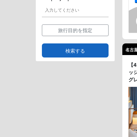
旅行目的を指定
名古屋
検索する
【
ッ
グ