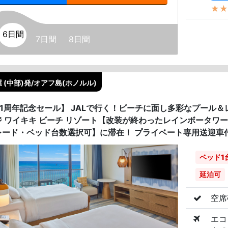
★★
6日間
7日間
8日間
 (中部)発/オアフ島(ホノルル)
41周年記念セール】 JALで行く！ビーチに面し多彩なプール＆
ジ ワイキキ ビーチ リゾート【改装が終わったレインボータワ
レード・ベッド台数選択可】に滞在！ プライベート専用送迎車
ベッド1
延泊可
空席
エコ