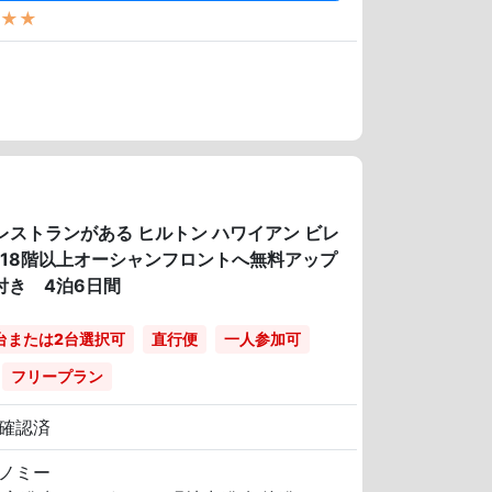
★★
レストランがある ヒルトン ハワイアン ビレ
ー18階以上オーシャンフロントへ無料アップ
付き 4泊6日間
台または2台選択可
直行便
一人参加可
フリープラン
確認済
ノミー