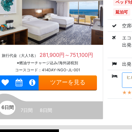
ベッド1
延泊可
空席
エコ
出発:
281,900円～751,100円
旅行代金（大人1名）
※燃油サーチャージ込み/海外諸税別
出発
コースコード：414DAY-NGO-JL-001
ヒ
ツアーを見る
★★
6日間
7日間
8日間