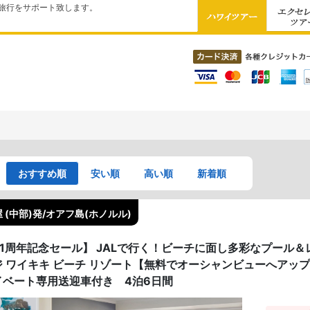
旅行をサポート致します。
おすすめ順
安い順
高い順
新着順
 (中部)発/オアフ島(ホノルル)
41周年記念セール】 JALで行く！ビーチに面し多彩なプール＆
ジ ワイキキ ビーチ リゾート【無料でオーシャンビューへアッ
イベート専用送迎車付き 4泊6日間