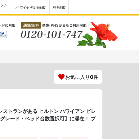
お気に入り
0
件
レストランがある ヒルトン ハワイアン ビレ
プグレード・ベッド台数選択可】に滞在！ プ