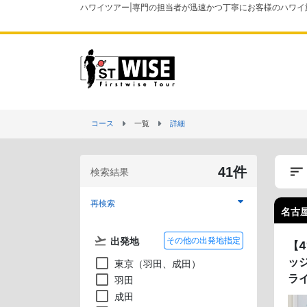
ハワイツアー|専門の担当者が迅速かつ丁寧にお客様のハワイ
コース
一覧
詳細
41件
検索結果
再検索
名古屋
出発地
その他の出発地指定
【
ッ
東京（羽田、成田）
ラ
羽田
成田