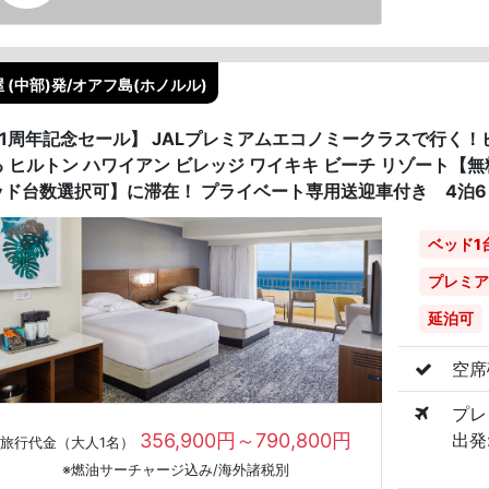
 (中部)発/オアフ島(ホノルル)
41周年記念セール】 JALプレミアムエコノミークラスで行く
る ヒルトン ハワイアン ビレッジ ワイキキ ビーチ リゾート
ッド台数選択可】に滞在！ プライベート専用送迎車付き 4泊6
ベッド1
プレミア
延泊可
空席
プレ
356,900円～790,800円
出発:
旅行代金（大人1名）
※燃油サーチャージ込み/海外諸税別