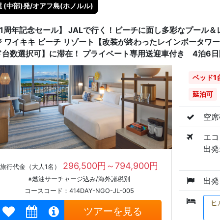
 (中部)発/オアフ島(ホノルル)
41周年記念セール】 JALで行く！ビーチに面し多彩なプール＆
ジ ワイキキ ビーチ リゾート【改装が終わったレインボータワ
ド台数選択可】に滞在！ プライベート専用送迎車付き 4泊6日
ベッド1
延泊可
空席
エコ
出発:
296,500円～794,900円
旅行代金（大人1名）
※燃油サーチャージ込み/海外諸税別
出発
コースコード：414DAY-NGO-JL-005
ヒ
ツアーを見る