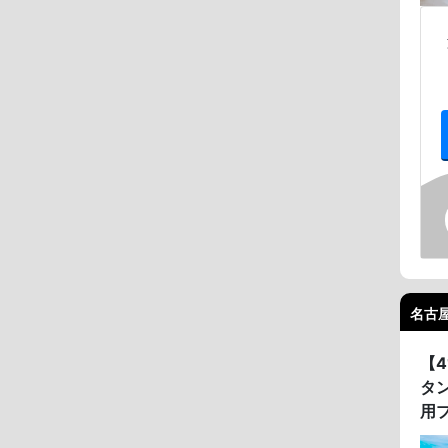
名古屋
【4
タ
用