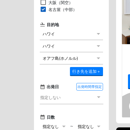
大阪（関空）
名古屋（中部）
目的地
行き先を追加
＋
出発日
出発時間帯指定
日数
～