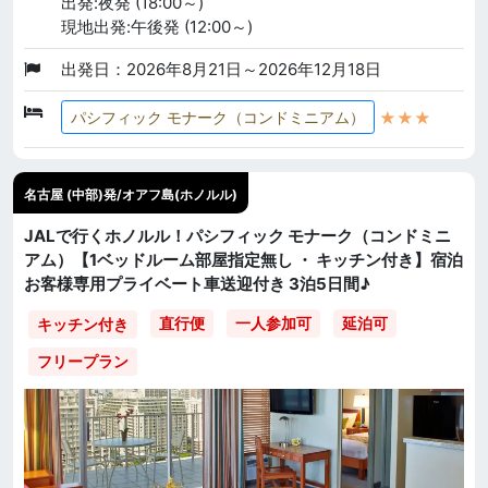
出発:夜発 (18:00～)
現地出発:午後発 (12:00～)
出発日：2026年8月21日～2026年12月18日
★★★
パシフィック モナーク（コンドミニアム）
名古屋 (中部)発/オアフ島(ホノルル)
JALで行くホノルル！パシフィック モナーク（コンドミニ
アム）【1ベッドルーム部屋指定無し ・ キッチン付き】宿泊
お客様専用プライベート車送迎付き 3泊5日間♪
直行便
一人参加可
延泊可
キッチン付き
フリープラン