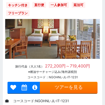
直行便
一人参加可
延泊可
キッチン付き
フリープラン
272,200円～719,400円
旅行代金（大人1名）
※燃油サーチャージ込み/海外諸税別
コースコード：NGOHNL-JL-IT-1231
ツアーを見る
コースコード:NGOHNL-JL-IT-1231