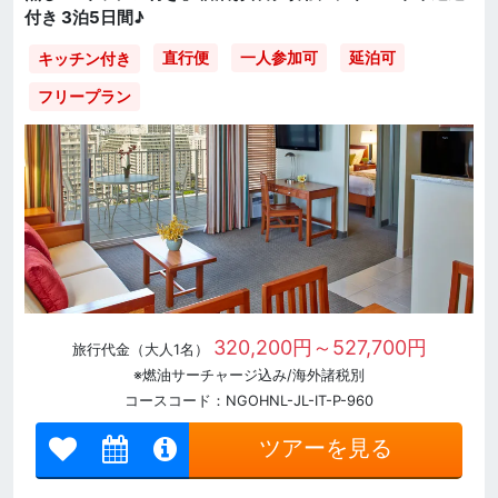
付き 3泊5日間♪
直行便
一人参加可
延泊可
キッチン付き
フリープラン
320,200円～527,700円
旅行代金（大人1名）
※燃油サーチャージ込み/海外諸税別
コースコード：NGOHNL-JL-IT-P-960
ツアーを見る