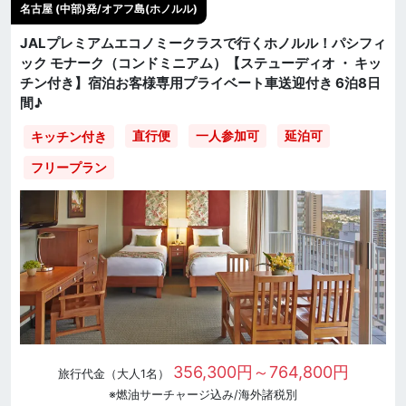
名古屋 (中部)発/オアフ島(ホノルル)
JALプレミアムエコノミークラスで行くホノルル！パシフィ
ック モナーク（コンドミニアム）【ステューディオ ・ キッ
チン付き】宿泊お客様専用プライベート車送迎付き 6泊8日
間♪
直行便
一人参加可
延泊可
キッチン付き
フリープラン
356,300円～764,800円
旅行代金（大人1名）
※燃油サーチャージ込み/海外諸税別