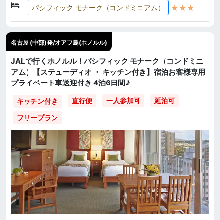
★★★
パシフィック モナーク（コンドミニアム）
名古屋 (中部)発/オアフ島(ホノルル)
JALで行くホノルル！パシフィック モナーク（コンドミニ
アム）【ステューディオ ・ キッチン付き】宿泊お客様専用
プライベート車送迎付き 4泊6日間♪
直行便
一人参加可
延泊可
キッチン付き
フリープラン