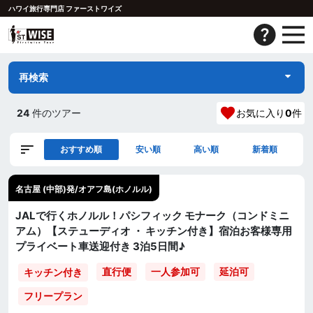
ハワイ旅行専門店 ファーストワイズ
再検索
24
件のツアー
お気に入り
0
件
おすすめ順
安い順
高い順
新着順
名古屋 (中部)発/オアフ島(ホノルル)
JALで行くホノルル！パシフィック モナーク（コンドミニ
アム）【ステューディオ ・ キッチン付き】宿泊お客様専用
プライベート車送迎付き 3泊5日間♪
直行便
一人参加可
延泊可
キッチン付き
フリープラン