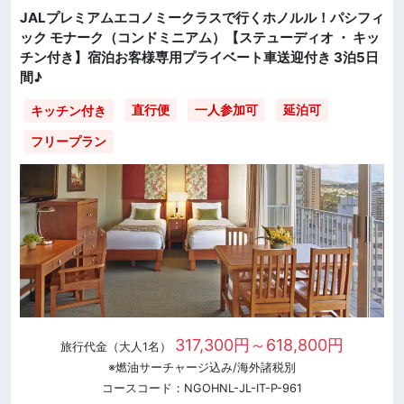
JALプレミアムエコノミークラスで行くホノルル！パシフィ
ック モナーク（コンドミニアム）【ステューディオ ・ キッ
チン付き】宿泊お客様専用プライベート車送迎付き 3泊5日
間♪
直行便
一人参加可
延泊可
キッチン付き
フリープラン
317,300円～618,800円
旅行代金（大人1名）
※燃油サーチャージ込み/海外諸税別
コースコード：NGOHNL-JL-IT-P-961