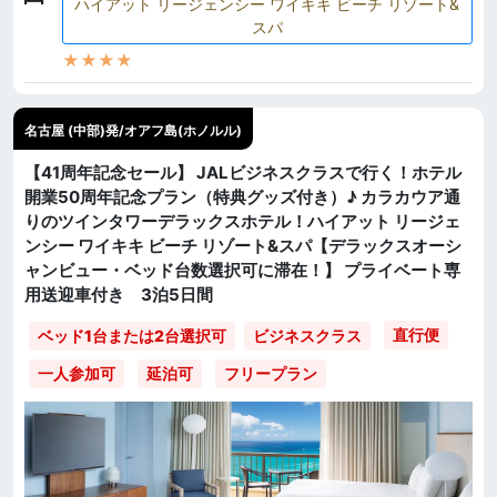
ハイアット リージェンシー ワイキキ ビーチ リゾート&
スパ
★★★★
名古屋 (中部)発/オアフ島(ホノルル)
【41周年記念セール】 JALビジネスクラスで行く！ホテル
開業50周年記念プラン（特典グッズ付き）♪ カラカウア通
りのツインタワーデラックスホテル！ハイアット リージェ
ンシー ワイキキ ビーチ リゾート&スパ【デラックスオーシ
ャンビュー・ベッド台数選択可に滞在！】 プライベート専
用送迎車付き 3泊5日間
直行便
ベッド1台または2台選択可
ビジネスクラス
一人参加可
延泊可
フリープラン