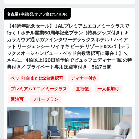
名古屋 (中部)発/オアフ島(ホノルル)
【41周年記念セール】 JALプレミアムエコノミークラスで
行く！ホテル開業50周年記念プラン（特典グッズ付き）♪
カラカウア通りのツインタワーデラックスホテル！ハイア
ット リージェンシー ワイキキ ビーチ リゾート&スパ【デラ
ックスオーシャンビュー・ベッド台数選択可に滞在！】＼
さらに、4泊以上120日前予約でビュッフェディナー1回の特
典付き／ プライベート専用送迎車付き 5泊7日間
ベッド1台または2台選択可
ディナー付き
直行便
一人参加可
プレミアムエコノミークラス
延泊可
フリープラン