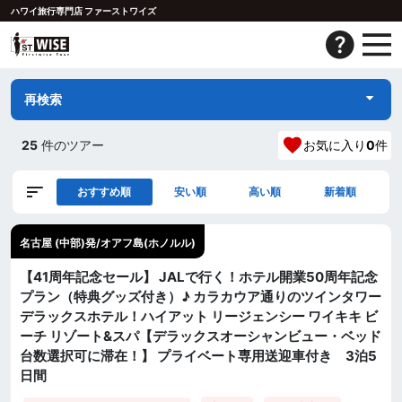
ハワイ旅行専門店 ファーストワイズ
再検索
25
件のツアー
お気に入り
0
件
おすすめ順
安い順
高い順
新着順
名古屋 (中部)発/オアフ島(ホノルル)
【41周年記念セール】 JALで行く！ホテル開業50周年記念
プラン（特典グッズ付き）♪ カラカウア通りのツインタワー
デラックスホテル！ハイアット リージェンシー ワイキキ ビ
ーチ リゾート&スパ【デラックスオーシャンビュー・ベッド
台数選択可に滞在！】 プライベート専用送迎車付き 3泊5
日間