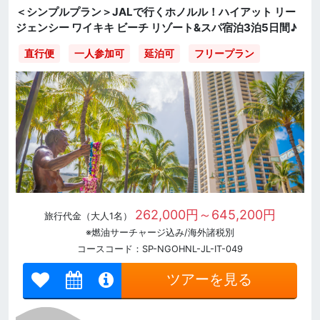
＜シンプルプラン＞JALで行くホノルル！ハイアット リー
ジェンシー ワイキキ ビーチ リゾート&スパ宿泊3泊5日間♪
直行便
一人参加可
延泊可
フリープラン
262,000円～645,200円
旅行代金（大人1名）
※燃油サーチャージ込み/海外諸税別
コースコード：SP-NGOHNL-JL-IT-049
ツアーを見る