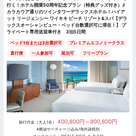
行く！ホテル開業50周年記念プラン（特典グッズ付き）♪
カラカウア通りのツインタワーデラックスホテル！ハイア
ット リージェンシー ワイキキ ビーチ リゾート&スパ【デラ
ックスオーシャンビュー・ベッド台数選択可に滞在！】 プ
ライベート専用送迎車付き 3泊5日間
ベッド1台または2台選択可
プレミアムエコノミークラス
直行便
一人参加可
延泊可
フリープラン
400,800円～800,800円
旅行代金（大人1名）
※燃油サーチャージ込み/海外諸税別