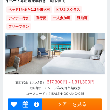
イベート専用送迎車付き 5泊7日間
ベッド1台または2台選択可
ビジネスクラス
直行便
一人参加可
延泊可
ディナー付き
フリープラン
617,300円～1,311,300円
旅行代金（大人1名）
※燃油サーチャージ込み/海外諸税別
コースコード：41SALE-NGO-JL-C-045
ツアーを見る