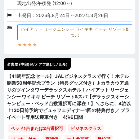
現地出発:午後発 (12:00～)
出発日：2026年8月24日～2027年3月26日
ハイアット リージェンシー ワイキキ ビーチ リゾート&
スパ
★★★★
名古屋 (中部)発/オアフ島(ホノルル)
【41周年記念セール】 JALビジネスクラスで行く！ホテル
開業50周年記念プラン（特典グッズ付き）♪ カラカウア通
りのツインタワーデラックスホテル！ハイアット リージェ
ンシー ワイキキ ビーチ リゾート&スパ【デラックスオーシ
ャンビュー・ベッド台数選択可に滞在！】＼さらに、4泊以
上120日前予約でビュッフェディナー1回の特典付き／ プラ
イベート専用送迎車付き 4泊6日間
ベッド1台または2台選択可
ビジネスクラス
直行便
一人参加可
延泊可