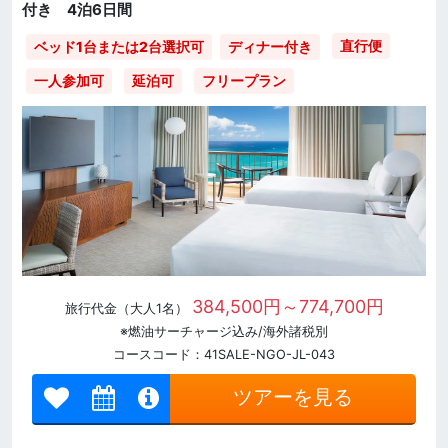
付き 4泊6日間
直行便
ベッド1台または2台選択可
ディナー付き
一人参加可
延泊可
フリープラン
384,500円～774,700円
旅行代金（大人1名）
※燃油サーチャージ込み/海外諸税別
コースコード：41SALE-NGO-JL-043
ツアーを見る