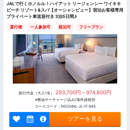
JALで行くホノルル！ハイアット リージェンシー ワイキキ
ビーチ リゾート&スパ【オーシャンビュー】宿泊お客様専用
プライベート車送迎付き 3泊5日間♪
直行便
一人参加可
延泊可
フリープラン
293,700円～974,800円
旅行代金（大人1名）
※燃油サーチャージ込み/海外諸税別
コースコード：NGOHNL-JL-IT-945
ツアーを見る