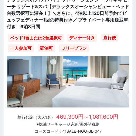
ーチ リゾート&スパ【デラックスオーシャンビュー・ベッド
台数選択可に滞在！】＼さらに、4泊以上120日前予約でビ
ュッフェディナー1回の特典付き／ プライベート専用送迎車
付き 6泊8日間
直行便
ベッド1台または2台選択可
ディナー付き
一人参加可
延泊可
フリープラン
469,300円～1,081,600円
旅行代金（大人1名）
※燃油サーチャージ込み/海外諸税別
コースコード：41SALE-NGO-JL-047