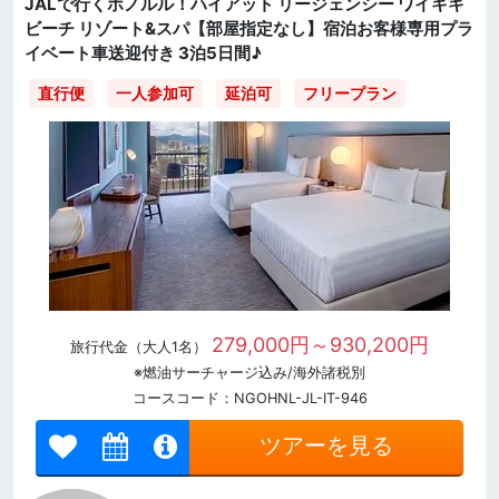
JALで行くホノルル！ハイアット リージェンシー ワイキキ
ビーチ リゾート&スパ【部屋指定なし】宿泊お客様専用プラ
イベート車送迎付き 3泊5日間♪
直行便
一人参加可
延泊可
フリープラン
279,000円～930,200円
旅行代金（大人1名）
※燃油サーチャージ込み/海外諸税別
コースコード：NGOHNL-JL-IT-946
ツアーを見る