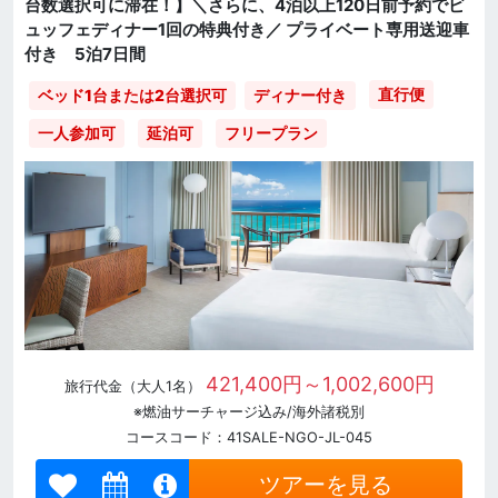
台数選択可に滞在！】＼さらに、4泊以上120日前予約でビ
ュッフェディナー1回の特典付き／ プライベート専用送迎車
付き 5泊7日間
直行便
ベッド1台または2台選択可
ディナー付き
一人参加可
延泊可
フリープラン
421,400円～1,002,600円
旅行代金（大人1名）
※燃油サーチャージ込み/海外諸税別
コースコード：41SALE-NGO-JL-045
ツアーを見る