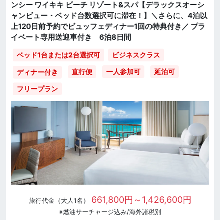
ンシー ワイキキ ビーチ リゾート&スパ【デラックスオーシ
ャンビュー・ベッド台数選択可に滞在！】＼さらに、4泊以
上120日前予約でビュッフェディナー1回の特典付き／ プラ
イベート専用送迎車付き 6泊8日間
ベッド1台または2台選択可
ビジネスクラス
直行便
一人参加可
延泊可
ディナー付き
フリープラン
661,800円～1,426,600円
旅行代金（大人1名）
※燃油サーチャージ込み/海外諸税別