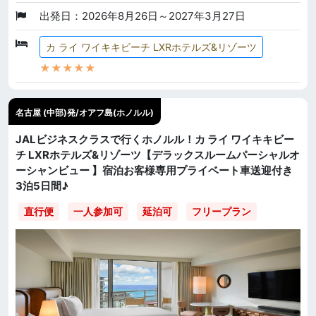
出発日：2026年8月26日～2027年3月27日
カ ライ ワイキキビーチ LXRホテルズ&リゾーツ
★★★★★
名古屋 (中部)発/オアフ島(ホノルル)
JALビジネスクラスで行くホノルル！カ ライ ワイキキビー
チ LXRホテルズ&リゾーツ【デラックスルームパーシャルオ
ーシャンビュー 】宿泊お客様専用プライベート車送迎付き
3泊5日間♪
直行便
一人参加可
延泊可
フリープラン