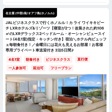
名古屋 (中部)発/オアフ島(ホノルル)
JALビジネスクラスで行くホノルル！カ ライ ワイキキビー
チ LXRホテルズ&リゾーツ【寝室が2つ！改装された約106
㎡のLXRデラックス2ベッドルーム・オーシャンビュースイ
ート(4名1室)指定・キッチン付き】宿泊＼ホテル内ビュッフ
ェ毎朝食付き！／金曜日には花火も見えるお部屋！お客様
専用プライベート車送迎付き 3泊5日間♪
直行便
4名1室
朝食付き
ビジネスクラス
一人参加可
延泊可
フリープラン