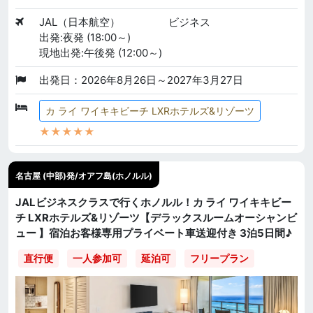
JAL（日本航空）
ビジネス
出発:夜発 (18:00～)
現地出発:午後発 (12:00～)
出発日：2026年8月26日～2027年3月27日
カ ライ ワイキキビーチ LXRホテルズ&リゾーツ
★★★★★
名古屋 (中部)発/オアフ島(ホノルル)
JALビジネスクラスで行くホノルル！カ ライ ワイキキビー
チ LXRホテルズ&リゾーツ【デラックスルームオーシャンビ
ュー 】宿泊お客様専用プライベート車送迎付き 3泊5日間♪
直行便
一人参加可
延泊可
フリープラン