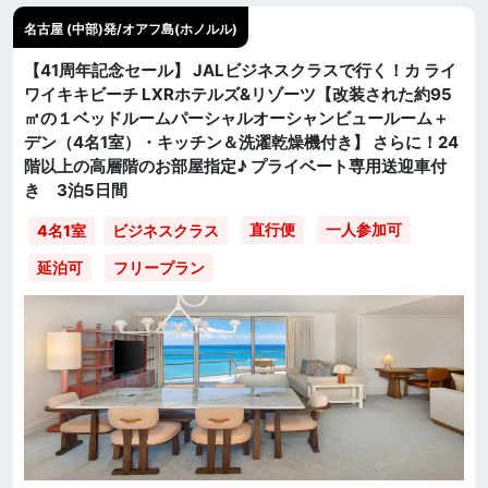
名古屋 (中部)発/オアフ島(ホノルル)
【41周年記念セール】 JALビジネスクラスで行く！カ ライ
ワイキキビーチ LXRホテルズ&リゾーツ【改装された約95
㎡の１ベッドルームパーシャルオーシャンビュールーム＋
デン（4名1室）・キッチン＆洗濯乾燥機付き】 さらに！24
階以上の高層階のお部屋指定♪ プライベート専用送迎車付
き 3泊5日間
直行便
一人参加可
4名1室
ビジネスクラス
延泊可
フリープラン