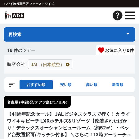
ハワイ旅行専門店 ファーストワイズ
再検索
16
件のツアー
お気に入り
0
件
航空会社
JAL（日本航空）
おすすめ順
安い順
高い順
新着順
名古屋 (中部)発/オアフ島(ホノルル)
【41周年記念セール】 JALビジネスクラスで行く！カ ライ
ワイキキビーチ LXRホテルズ&リゾーツ【改装されたばか
り！デラックスオーシャンビュールーム（約52㎡）・ベッ
ド台数選択可/キッチン付き】 ＼さらに！13時アーリーチェ