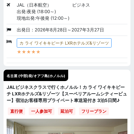
JAL（日本航空）
ビジネス
出発:夜発 (18:00～)
現地出発:午後発 (12:00～)
出発日：2026年8月28日～2027年3月27日
カ ライ ワイキキビーチ LXRホテルズ&リゾーツ
★★★★★
名古屋 (中部)発/オアフ島(ホノルル)
JALビジネスクラスで行くホノルル！カ ライ ワイキキビー
チ LXRホテルズ&リゾーツ【スーペリアルームシティービュ
ー】宿泊お客様専用プライベート車送迎付き 3泊5日間♪
直行便
一人参加可
延泊可
フリープラン