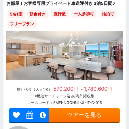
お部屋！お客様専用プライベート車送迎付き 3泊5日間♪
直行便
一人参加可
延泊可
5名1室
朝食付き
フリープラン
570,200円～1,780,600円
旅行代金（大人1名）
※燃油サーチャージ込み/海外諸税別
コースコード：5MEI-NGOHNL-JL-IT-C-015
ツアーを見る