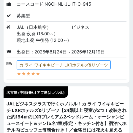
コースコード:NGOHNL-JL-IT-C-945
募集型
JAL（日本航空）
ビジネス
出発:夜発 (18:00～)
現地出発:午後発 (12:00～)
出発日：2026年8月24日～2026年12月19日
カ ライ ワイキキビーチ LXRホテルズ&リゾーツ
★★★★★
名古屋 (中部)発/オアフ島(ホノルル)
JALビジネスクラスで行くホノルル！カ ライ ワイキキビー
チ LXRホテルズ&リゾーツ【24階以上 寝室が2つ！改装され
た約154㎡のLXRプレミアム2ベッドルーム・オーシャンビ
ュースイート＆デン(5名1室)指定・キッチン付き】宿泊＼ホ
テル内ビュッフェ毎朝食付き！／金曜日には花火も見える