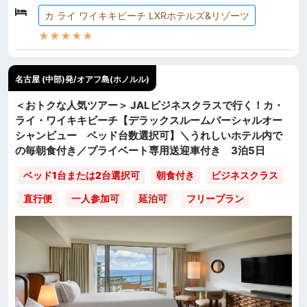
カ ライ ワイキキビーチ LXRホテルズ&リゾーツ
★★★★★
名古屋 (中部)発/オアフ島(ホノルル)
＜おトクな人気ツアー＞ JALビジネスクラスで行く！カ・
ライ・ワイキキビーチ【デラックスルームパーシャルオー
シャンビュー ベッド台数選択可】＼うれしいホテル内で
の毎朝食付き／プライベート専用送迎車付き 3泊5日
ベッド1台または2台選択可
朝食付き
ビジネスクラス
直行便
一人参加可
延泊可
フリープラン