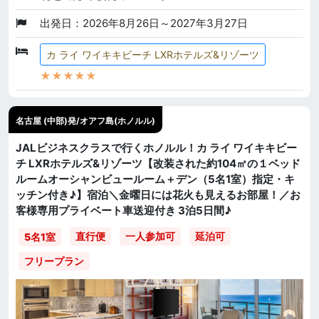
出発日：2026年8月26日～2027年3月27日
カ ライ ワイキキビーチ LXRホテルズ&リゾーツ
★★★★★
名古屋 (中部)発/オアフ島(ホノルル)
JALビジネスクラスで行くホノルル！カ ライ ワイキキビー
チ LXRホテルズ&リゾーツ【改装された約104㎡の１ベッド
ルームオーシャンビュールーム＋デン（5名1室）指定・キ
ッチン付き♪】宿泊＼金曜日には花火も見えるお部屋！／お
客様専用プライベート車送迎付き 3泊5日間♪
直行便
一人参加可
延泊可
5名1室
フリープラン