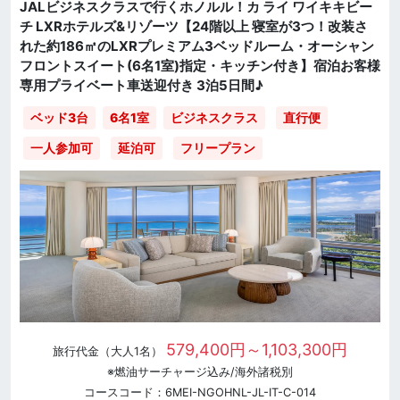
JALビジネスクラスで行くホノルル！カ ライ ワイキキビー
チ LXRホテルズ&リゾーツ【24階以上 寝室が3つ！改装さ
れた約186㎡のLXRプレミアム3ベッドルーム・オーシャン
フロントスイート(6名1室)指定・キッチン付き】宿泊お客様
専用プライベート車送迎付き 3泊5日間♪
直行便
ベッド3台
6名1室
ビジネスクラス
一人参加可
延泊可
フリープラン
579,400円～1,103,300円
旅行代金（大人1名）
※燃油サーチャージ込み/海外諸税別
コースコード：6MEI-NGOHNL-JL-IT-C-014