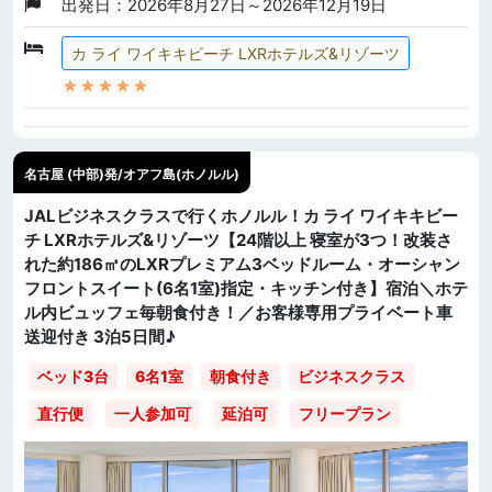
出発日：2026年8月27日～2026年12月19日
カ ライ ワイキキビーチ LXRホテルズ&リゾーツ
★★★★★
名古屋 (中部)発/オアフ島(ホノルル)
JALビジネスクラスで行くホノルル！カ ライ ワイキキビー
チ LXRホテルズ&リゾーツ【24階以上 寝室が3つ！改装さ
れた約186㎡のLXRプレミアム3ベッドルーム・オーシャン
フロントスイート(6名1室)指定・キッチン付き】宿泊＼ホテ
ル内ビュッフェ毎朝食付き！／お客様専用プライベート車
送迎付き 3泊5日間♪
ベッド3台
6名1室
朝食付き
ビジネスクラス
直行便
一人参加可
延泊可
フリープラン