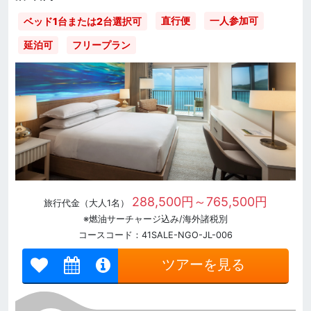
直行便
一人参加可
ベッド1台または2台選択可
延泊可
フリープラン
288,500円～765,500円
旅行代金（大人1名）
※燃油サーチャージ込み/海外諸税別
コースコード：41SALE-NGO-JL-006
ツアーを見る