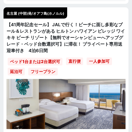
名古屋 (中部)発/オアフ島(ホノルル)
【41周年記念セール】 JALで行く！ビーチに面し多彩なプ
ール＆レストランがある ヒルトン ハワイアン ビレッジ ワイ
キキ ビーチ リゾート【無料でオーシャンビューへアップグ
レード・ベッド台数選択可】に滞在！ プライベート専用送
迎車付き 4泊6日間
直行便
一人参加可
ベッド1台または2台選択可
延泊可
フリープラン