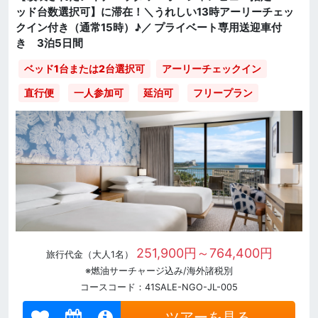
ッド台数選択可】に滞在！＼うれしい13時アーリーチェッ
クイン付き（通常15時）♪／ プライベート専用送迎車付
き 3泊5日間
ベッド1台または2台選択可
アーリーチェックイン
直行便
一人参加可
延泊可
フリープラン
251,900円～764,400円
旅行代金（大人1名）
※燃油サーチャージ込み/海外諸税別
コースコード：41SALE-NGO-JL-005
ツアーを見る