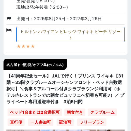
出発:夜発 (18:00～)
現地出発:午後発 (12:00～)
出発日：2026年8月25日～2027年3月26日
ヒルトン ハワイアン ビレッジ ワイキキ ビーチ リゾー
ト
★★★★
名古屋 (中部)発/オアフ島(ホノルル)
【41周年記念セール】 JALで行く！プリンス ワイキキ【31
階～33階クラブルームオーシャンフロント・ベッド台数選
択可】＼食事＆アルコール付きクラブラウンジ利用可（ホ
テル内レストランでの朝食ビュッフェへ切替も可能♪）／ プ
ライベート専用送迎車付き 3泊5日間
ベッド1台または2台選択可
朝食付き
クラブルーム
直行便
一人参加可
延泊可
フリープラン