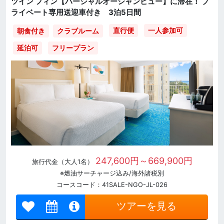
ツイン フィン【パーシャルオーシャンビュー】に滞在！ プ
ライベート専用送迎車付き 3泊5日間
直行便
一人参加可
朝食付き
クラブルーム
延泊可
フリープラン
247,600円～669,900円
旅行代金（大人1名）
※燃油サーチャージ込み/海外諸税別
コースコード：41SALE-NGO-JL-026
ツアーを見る