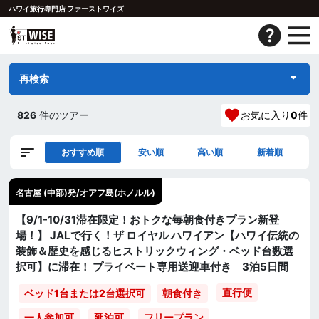
ハワイ旅行専門店 ファーストワイズ
再検索
826
件のツアー
お気に入り
0
件
おすすめ順
安い順
高い順
新着順
名古屋 (中部)発/オアフ島(ホノルル)
【9/1-10/31滞在限定！おトクな毎朝食付きプラン新登
場！】 JALで行く！ザ ロイヤル ハワイアン【ハワイ伝統の
装飾＆歴史を感じるヒストリックウィング・ベッド台数選
択可】に滞在！ プライベート専用送迎車付き 3泊5日間
直行便
ベッド1台または2台選択可
朝食付き
一人参加可
延泊可
フリープラン