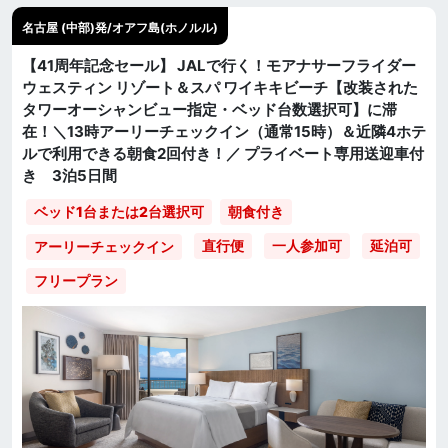
名古屋 (中部)発/オアフ島(ホノルル)
【41周年記念セール】 JALで行く！モアナサーフライダー
ウェスティン リゾート＆スパ ワイキキビーチ【改装された
タワーオーシャンビュー指定・ベッド台数選択可】に滞
在！＼13時アーリーチェックイン（通常15時）＆近隣4ホテ
ルで利用できる朝食2回付き！／ プライベート専用送迎車付
き 3泊5日間
ベッド1台または2台選択可
朝食付き
直行便
一人参加可
延泊可
アーリーチェックイン
フリープラン