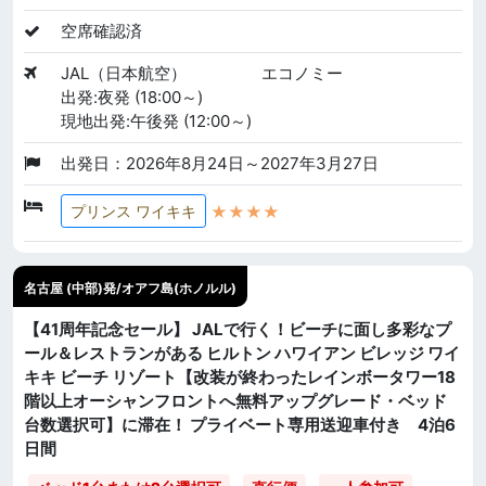
空席確認済
JAL（日本航空）
エコノミー
出発:夜発 (18:00～)
現地出発:午後発 (12:00～)
出発日：2026年8月24日～2027年3月27日
★★★★
プリンス ワイキキ
名古屋 (中部)発/オアフ島(ホノルル)
【41周年記念セール】 JALで行く！ビーチに面し多彩なプ
ール＆レストランがある ヒルトン ハワイアン ビレッジ ワイ
キキ ビーチ リゾート【改装が終わったレインボータワー18
階以上オーシャンフロントへ無料アップグレード・ベッド
台数選択可】に滞在！ プライベート専用送迎車付き 4泊6
日間