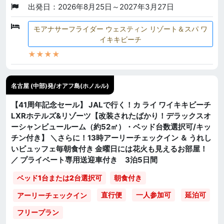
出発日：2026年8月25日～2027年3月27日
モアナサーフライダー ウェスティン リゾート＆スパ ワ
イキキビーチ
★★★★
名古屋 (中部)発/オアフ島(ホノルル)
【41周年記念セール】 JALで行く！カ ライ ワイキキビーチ
LXRホテルズ&リゾーツ【改装されたばかり！デラックスオ
ーシャンビュールーム（約52㎡）・ベッド台数選択可/キッ
チン付き】 ＼さらに！13時アーリーチェックイン ＆ うれし
いビュッフェ毎朝食付き 金曜日には花火も見えるお部屋！
／ プライベート専用送迎車付き 3泊5日間
ベッド1台または2台選択可
朝食付き
直行便
一人参加可
延泊可
アーリーチェックイン
フリープラン