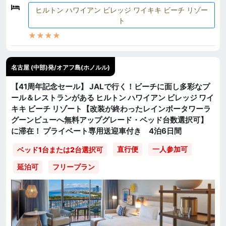
ヒルトン ハワイアン ビレッジ ワイキキ ビーチ リゾー
ト
★★★★
名古屋 (中部)発/オアフ島(ホノルル)
【41周年記念セール】 JALで行く！ビーチに面し多彩なプ
ール＆レストランがある ヒルトン ハワイアン ビレッジ ワイ
キキ ビーチ リゾート【改装が終わったレインボータワーラ
グーンビューへ無料アップグレード・ベッド台数選択可】
に滞在！ プライベート専用送迎車付き 4泊6日間
直行便
一人参加可
ベッド1台または2台選択可
延泊可
フリープラン