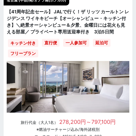
名古屋 (中部)発/オアフ島(ホノルル)
【41周年記念セール】 JALで行く！ザ リッツ カールトン レ
ジデンス ワイキキビーチ【オーシャンビュー・キッチン付
き】＼絶景オーシャンビュー＆夕景、金曜日には花火も見
える部屋／ プライベート専用送迎車付き 3泊5日間
直行便
一人参加可
延泊可
キッチン付き
フリープラン
278,200円～797,100円
旅行代金（大人1名）
※燃油サーチャージ込み/海外諸税別