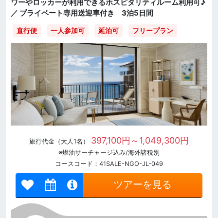
ワーやロッカーが利用できるホスピタリティルーム利用可♪
／ プライベート専用送迎車付き 3泊5日間
直行便
一人参加可
延泊可
フリープラン
397,100円～1,049,300円
旅行代金（大人1名）
※燃油サーチャージ込み/海外諸税別
コースコード：41SALE-NGO-JL-049
ツアーを見る