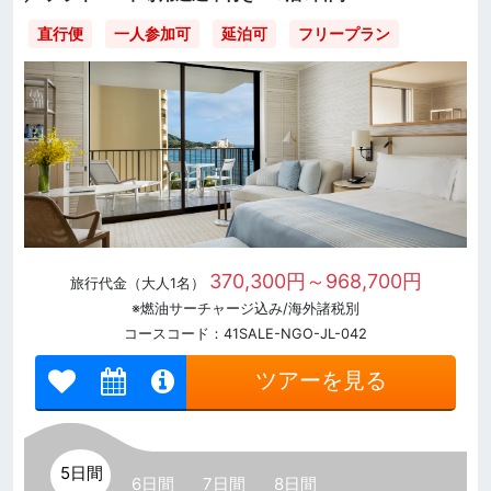
直行便
一人参加可
延泊可
フリープラン
370,300円～968,700円
旅行代金（大人1名）
※燃油サーチャージ込み/海外諸税別
コースコード：41SALE-NGO-JL-042
ツアーを見る
5日間
6日間
7日間
8日間