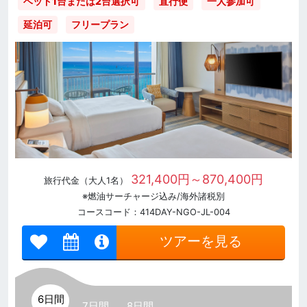
直行便
一人参加可
ベッド1台または2台選択可
延泊可
フリープラン
321,400円～870,400円
旅行代金（大人1名）
※燃油サーチャージ込み/海外諸税別
コースコード：414DAY-NGO-JL-004
ツアーを見る
6日間
7日間
8日間