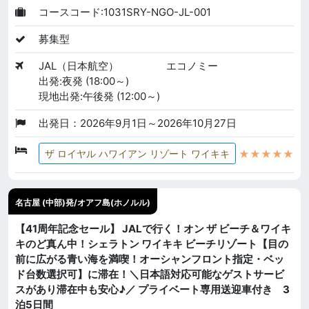
コースコード:1031SRY-NGO-JL-001
募集型
JAL（日本航空）
エコノミー
出発:夜発 (18:00～)
現地出発:午後発 (12:00～)
出発日：2026年9月1日～2026年10月27日
★★★★★
ザ ロイヤル ハワイアン リゾート ワイキキ
名古屋 (中部)発/オアフ島(ホノルル)
【41周年記念セール】 JALで行く！オン ザ ビーチ＆ワイキ
キのど真ん中！シェラトン ワイキキ ビーチリゾート【目の
前に広がる青い海を満喫！オーシャンフロント指定・ベッ
ド台数選択可】に滞在！＼日本語対応可能なゲストサービ
スがあり滞在中も安心♪／ プライベート専用送迎車付き 3
泊5日間