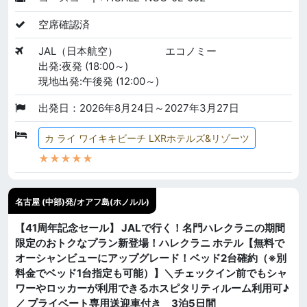
空席確認済
JAL（日本航空）
エコノミー
出発:夜発 (18:00～)
現地出発:午後発 (12:00～)
出発日：2026年8月24日～2027年3月27日
カ ライ ワイキキビーチ LXRホテルズ&リゾーツ
★★★★★
名古屋 (中部)発/オアフ島(ホノルル)
【41周年記念セール】 JALで行く！名門ハレクラニの期間
限定のおトクなプラン新登場！ハレクラニ ホテル【無料で
オーシャンビューにアップグレード！ベッド2台確約（※別
料金でベッド1台指定も可能）】＼チェックイン前でもシャ
ワーやロッカーが利用できるホスピタリティルーム利用可♪
／ プライベート専用送迎車付き 3泊5日間