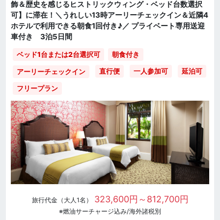
飾＆歴史を感じるヒストリックウィング・ベッド台数選択
可】に滞在！＼うれしい13時アーリーチェックイン＆近隣4
ホテルで利用できる朝食1回付き♪／ プライベート専用送迎
車付き 3泊5日間
ベッド1台または2台選択可
朝食付き
直行便
一人参加可
延泊可
アーリーチェックイン
フリープラン
323,600円～812,700円
旅行代金（大人1名）
※燃油サーチャージ込み/海外諸税別