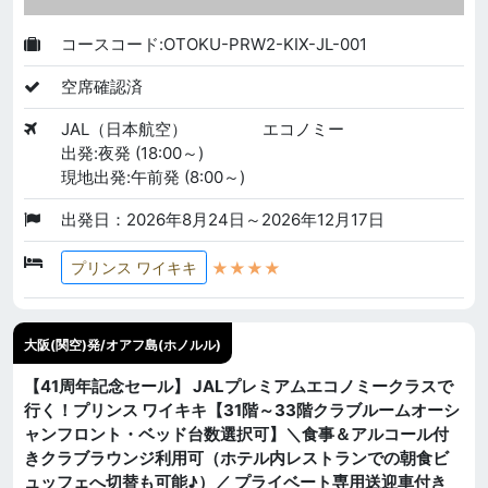
コースコード:OTOKU-PRW2-KIX-JL-001
空席確認済
JAL（日本航空）
エコノミー
出発:夜発 (18:00～)
現地出発:午前発 (8:00～)
出発日：2026年8月24日～2026年12月17日
★★★★
プリンス ワイキキ
大阪(関空)発/オアフ島(ホノルル)
【41周年記念セール】 JALプレミアムエコノミークラスで
行く！プリンス ワイキキ【31階～33階クラブルームオーシ
ャンフロント・ベッド台数選択可】＼食事＆アルコール付
きクラブラウンジ利用可（ホテル内レストランでの朝食ビ
ュッフェへ切替も可能♪）／ プライベート専用送迎車付き