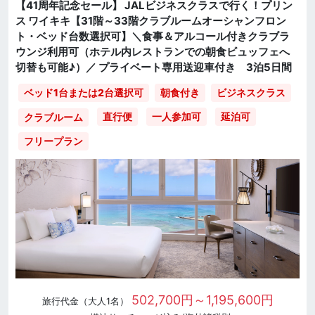
【41周年記念セール】 JALビジネスクラスで行く！プリン
ス ワイキキ【31階～33階クラブルームオーシャンフロン
ト・ベッド台数選択可】＼食事＆アルコール付きクラブラ
ウンジ利用可（ホテル内レストランでの朝食ビュッフェへ
切替も可能♪）／ プライベート専用送迎車付き 3泊5日間
ベッド1台または2台選択可
朝食付き
ビジネスクラス
直行便
一人参加可
延泊可
クラブルーム
フリープラン
502,700円～1,195,600円
旅行代金（大人1名）