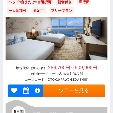
直行便
ベッド1台または2台選択可
朝食付き
一人参加可
延泊可
フリープラン
289,700円～609,900円
旅行代金（大人1名）
※燃油サーチャージ込み/海外諸税別
コースコード：OTOKU-PRW2-KIX-AS-001
ツアーを見る
5日間