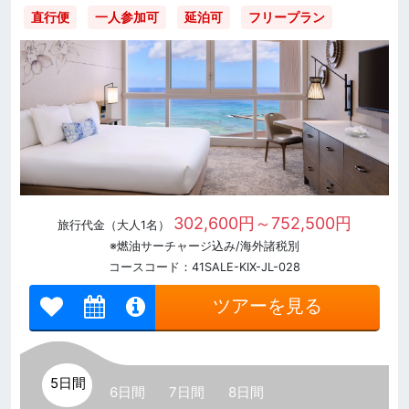
直行便
一人参加可
延泊可
フリープラン
302,600円～752,500円
旅行代金（大人1名）
※燃油サーチャージ込み/海外諸税別
コースコード：41SALE-KIX-JL-028
ツアーを見る
5日間
6日間
7日間
8日間