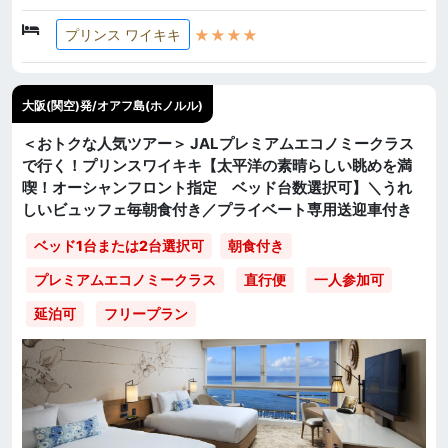
★★★★
プリンス ワイキキ
大阪(関空)発/オアフ島(ホノルル)
＜おトクな人気ツアー＞ JALプレミアムエコノミークラス
で行く！プリンスワイキキ【太平洋の素晴らしい眺めを満
喫！オーシャンフロント指定 ベッド台数選択可】＼うれ
しいビュッフェ毎朝食付き／プライベート専用送迎車付き
ベッド1台または2台選択可
朝食付き
直行便
一人参加可
プレミアムエコノミークラス
延泊可
フリープラン