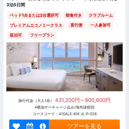
3泊5日間
ベッド1台または2台選択可
朝食付き
クラブルーム
直行便
一人参加可
プレミアムエコノミークラス
延泊可
フリープラン
431,200円～800,600円
旅行代金（大人1名）
※燃油サーチャージ込み/海外諸税別
コースコード：41SALE-KIX-JL-P-028
ツアーを見る