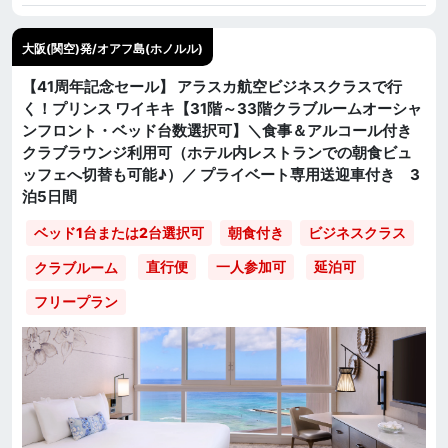
大阪(関空)発/オアフ島(ホノルル)
【41周年記念セール】 アラスカ航空ビジネスクラスで行
く！プリンス ワイキキ【31階～33階クラブルームオーシャ
ンフロント・ベッド台数選択可】＼食事＆アルコール付き
クラブラウンジ利用可（ホテル内レストランでの朝食ビュ
ッフェへ切替も可能♪）／ プライベート専用送迎車付き 3
泊5日間
ベッド1台または2台選択可
朝食付き
ビジネスクラス
直行便
一人参加可
延泊可
クラブルーム
フリープラン