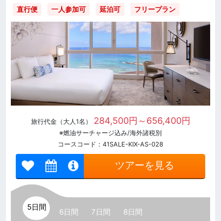
直行便
一人参加可
延泊可
フリープラン
284,500円～656,400円
旅行代金（大人1名）
※燃油サーチャージ込み/海外諸税別
コースコード：41SALE-KIX-AS-028
ツアーを見る
5日間
6日間
7日間
8日間