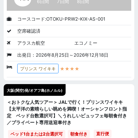
6日間
7日間
8日間
コースコード:OTOKU-PRW2-KIX-AS-001
空席確認済
アラスカ航空
エコノミー
出発日：2026年8月25日～2026年12月18日
★★★★
プリンス ワイキキ
大阪(関空)発/オアフ島(ホノルル)
＜おトクな人気ツアー＞ JALで行く！プリンスワイキキ
【太平洋の素晴らしい眺めを満喫！オーシャンフロント指
定 ベッド台数選択可】＼うれしいビュッフェ毎朝食付き
／プライベート専用送迎車付き
直行便
ベッド1台または2台選択可
朝食付き