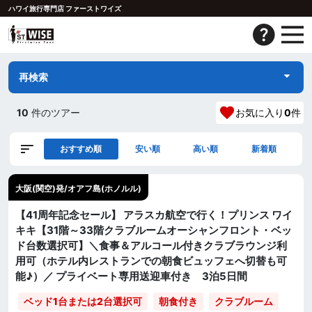
ハワイ旅行専門店 ファーストワイズ
再検索
10
件のツアー
お気に入り
0
件
おすすめ順
安い順
高い順
新着順
大阪(関空)発/オアフ島(ホノルル)
【41周年記念セール】 アラスカ航空で行く！プリンス ワイ
キキ【31階～33階クラブルームオーシャンフロント・ベッ
ド台数選択可】＼食事＆アルコール付きクラブラウンジ利
用可（ホテル内レストランでの朝食ビュッフェへ切替も可
能♪）／ プライベート専用送迎車付き 3泊5日間
ベッド1台または2台選択可
朝食付き
クラブルーム