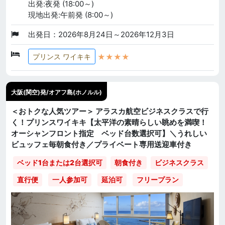
出発:夜発 (18:00～)
現地出発:午前発 (8:00～)
出発日：2026年8月24日～2026年12月3日
★★★★
プリンス ワイキキ
大阪(関空)発/オアフ島(ホノルル)
＜おトクな人気ツアー＞ アラスカ航空ビジネスクラスで行
く！プリンスワイキキ【太平洋の素晴らしい眺めを満喫！
オーシャンフロント指定 ベッド台数選択可】＼うれしい
ビュッフェ毎朝食付き／プライベート専用送迎車付き
ベッド1台または2台選択可
朝食付き
ビジネスクラス
直行便
一人参加可
延泊可
フリープラン