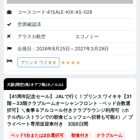
コースコード:41SALE-KIX-AS-028
空席確認済
アラスカ航空
エコノミー
出発日：2026年8月25日～2027年3月29日
★★★★
プリンス ワイキキ
大阪(関空)発/オアフ島(ホノルル)
【41周年記念セール】 JALで行く！プリンス ワイキキ【31
階～33階クラブルームオーシャンフロント・ベッド台数選
択可】＼食事＆アルコール付きクラブラウンジ利用可（ホ
テル内レストランでの朝食ビュッフェへ切替も可能♪）／ プ
ライベート専用送迎車付き 3泊5日間
ベッド1台または2台選択可
朝食付き
クラブルーム