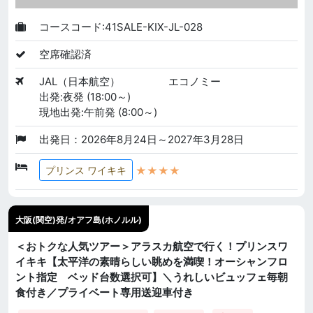
コースコード:41SALE-KIX-JL-028
空席確認済
JAL（日本航空）
エコノミー
出発:夜発 (18:00～)
現地出発:午前発 (8:00～)
出発日：2026年8月24日～2027年3月28日
★★★★
プリンス ワイキキ
大阪(関空)発/オアフ島(ホノルル)
＜おトクな人気ツアー＞アラスカ航空で行く！プリンスワ
イキキ【太平洋の素晴らしい眺めを満喫！オーシャンフロ
ント指定 ベッド台数選択可】＼うれしいビュッフェ毎朝
食付き／プライベート専用送迎車付き