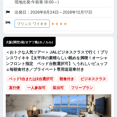
現地出発:午前発 (8:00～)
出発日：2026年8月24日～2026年12月17日
★★★★
プリンス ワイキキ
大阪(関空)発/オアフ島(ホノルル)
＜おトクな人気ツアー＞ JALビジネスクラスで行く！プリ
ンスワイキキ【太平洋の素晴らしい眺めを満喫！オーシャ
ンフロント指定 ベッド台数選択可】＼うれしいビュッフ
ェ毎朝食付き／プライベート専用送迎車付き
ベッド1台または2台選択可
朝食付き
ビジネスクラス
直行便
一人参加可
延泊可
フリープラン