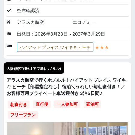
空席確認済
アラスカ航空
エコノミー
出発日：2026年8月23日～2027年3月29日
★★★
ハイアット プレイス ワイキキ ビーチ
大阪(関空)発/オアフ島(ホノルル)
アラスカ航空で行くホノルル！ハイアット プレイス ワイキ
キ ビーチ【部屋指定なし】宿泊＼うれしい毎朝食付き！／
お客様専用プライベート車送迎付き 3泊5日間♪
直行便
一人参加可
延泊可
朝食付き
フリープラン