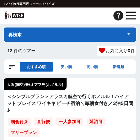
ハワイ旅行専門店 ファーストワイズ
再検索
12
件のツアー
お気に入り
0
件
おすすめ順
安い順
高い順
新着順
大阪(関空)発/オアフ島(ホノルル)
＜シンプルプラン＞アラスカ航空で行くホノルル！ハイア
ット プレイス ワイキキ ビーチ宿泊＼毎朝食付き／3泊5日間
♪
直行便
一人参加可
延泊可
朝食付き
フリープラン