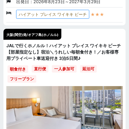
出発日：2026年8月23日～2027年3月29日
★★★
ハイアット プレイス ワイキキ ビーチ
大阪(関空)発/オアフ島(ホノルル)
JALで行くホノルル！ハイアット プレイス ワイキキ ビーチ
【部屋指定なし】宿泊＼うれしい毎朝食付き！／お客様専
用プライベート車送迎付き 3泊5日間♪
直行便
一人参加可
延泊可
朝食付き
フリープラン