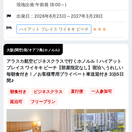
現地出発:午前発 (8:00～)
出発日：2026年8月23日～2027年3月28日
★★★
ハイアット プレイス ワイキキ ビーチ
大阪(関空)発/オアフ島(ホノルル)
アラスカ航空ビジネスクラスで行くホノルル！ハイアット
プレイス ワイキキ ビーチ【部屋指定なし】宿泊＼うれしい
毎朝食付き！／お客様専用プライベート車送迎付き 3泊5日
間♪
直行便
一人参加可
朝食付き
ビジネスクラス
延泊可
フリープラン