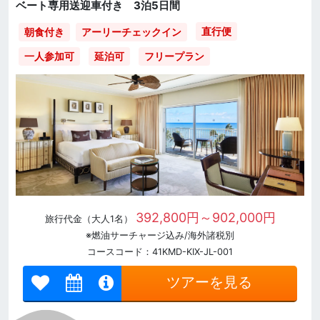
ベート専用送迎車付き 3泊5日間
直行便
朝食付き
アーリーチェックイン
一人参加可
延泊可
フリープラン
392,800円～902,000円
旅行代金（大人1名）
※燃油サーチャージ込み/海外諸税別
コースコード：41KMD-KIX-JL-001
ツアーを見る