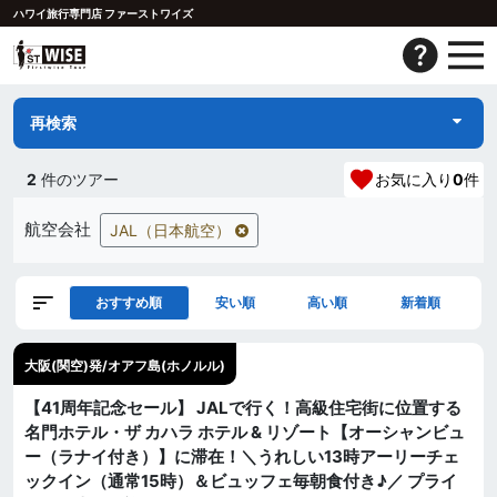
ハワイ旅行専門店 ファーストワイズ
再検索
2
件のツアー
お気に入り
0
件
航空会社
JAL（日本航空）
おすすめ順
安い順
高い順
新着順
大阪(関空)発/オアフ島(ホノルル)
【41周年記念セール】 JALで行く！高級住宅街に位置する
名門ホテル・ザ カハラ ホテル & リゾート【オーシャンビュ
ー（ラナイ付き）】に滞在！＼うれしい13時アーリーチェ
ックイン（通常15時）＆ビュッフェ毎朝食付き♪／ プライ