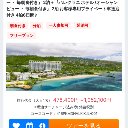
ー ・ 毎朝食付き』 2泊＋『ハレクラニ ホテル /オーシャン
ビュー ・ 毎朝食付き』 2泊 お客様専用プライベート車送迎
付き 4泊6日間♪
一人参加可
延泊可
朝食付き
分泊
フリープラン
478,400円～1,052,100円
旅行代金（大人1名）
※燃油サーチャージ込み/海外諸税別
コースコード：41BPKMDHALKIXJL-001
ツアーを見る