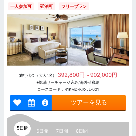
一人参加可
延泊可
フリープラン
392,800円～902,000円
旅行代金（大人1名）
※燃油サーチャージ込み/海外諸税別
コースコード：41KMD-KIX-JL-001
ツアーを見る
5日間
6日間
7日間
8日間