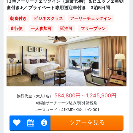
13時アーリーチェックイン（通常15時）＆ビュッフェ毎朝
食付き♪／ プライベート専用送迎車付き 3泊5日間
朝食付き
ビジネスクラス
アーリーチェックイン
直行便
一人参加可
延泊可
フリープラン
584,800円～1,245,900円
旅行代金（大人1名）
※燃油サーチャージ込み/海外諸税別
コースコード：41KMD-KIX-JL-C-001
ツアーを見る