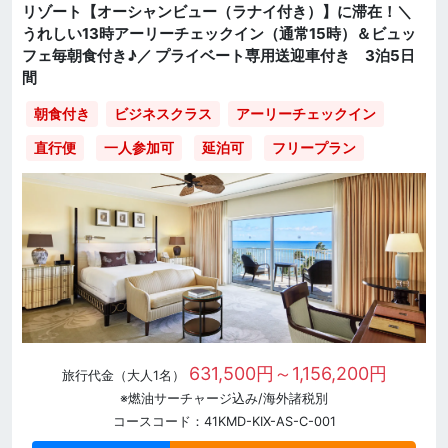
リゾート【オーシャンビュー（ラナイ付き）】に滞在！＼
うれしい13時アーリーチェックイン（通常15時）＆ビュッ
フェ毎朝食付き♪／ プライベート専用送迎車付き 3泊5日
間
朝食付き
ビジネスクラス
アーリーチェックイン
直行便
一人参加可
延泊可
フリープラン
631,500円～1,156,200円
旅行代金（大人1名）
※燃油サーチャージ込み/海外諸税別
コースコード：41KMD-KIX-AS-C-001