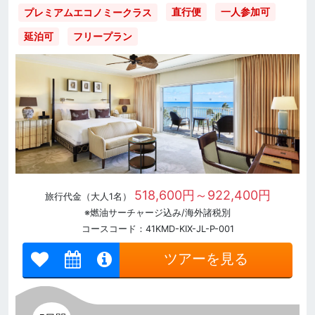
直行便
一人参加可
プレミアムエコノミークラス
延泊可
フリープラン
518,600円～922,400円
旅行代金（大人1名）
※燃油サーチャージ込み/海外諸税別
コースコード：41KMD-KIX-JL-P-001
ツアーを見る