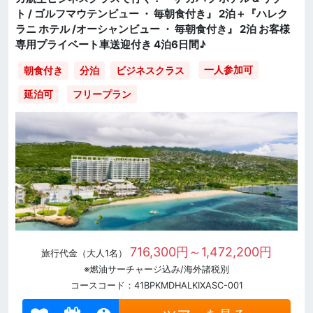
ト / ゴルフマウテンビュー ・ 毎朝食付き』 2泊＋『ハレク
ラニ ホテル /オーシャンビュー ・ 毎朝食付き』 2泊 お客様
専用プライベート車送迎付き 4泊6日間♪
一人参加可
朝食付き
分泊
ビジネスクラス
延泊可
フリープラン
716,300円～1,472,200円
旅行代金（大人1名）
※燃油サーチャージ込み/海外諸税別
コースコード：41BPKMDHALKIXASC-001