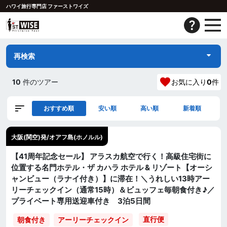
ハワイ旅行専門店 ファーストワイズ
再検索
10
件のツアー
お気に入り
0
件
おすすめ順
安い順
高い順
新着順
大阪(関空)発/オアフ島(ホノルル)
【41周年記念セール】 アラスカ航空で行く！高級住宅街に
位置する名門ホテル・ザ カハラ ホテル & リゾート【オーシ
ャンビュー（ラナイ付き）】に滞在！＼うれしい13時アー
リーチェックイン（通常15時）＆ビュッフェ毎朝食付き♪／
プライベート専用送迎車付き 3泊5日間
直行便
朝食付き
アーリーチェックイン