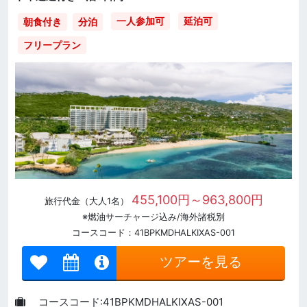
一人参加可
延泊可
朝食付き
分泊
フリープラン
455,100円～963,800円
旅行代金（大人1名）
※燃油サーチャージ込み/海外諸税別
コースコード：41BPKMDHALKIXAS-001
ツアーを見る
コースコード:41BPKMDHALKIXAS-001