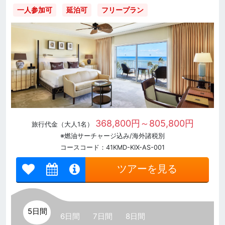
一人参加可
延泊可
フリープラン
368,800円～805,800円
旅行代金（大人1名）
※燃油サーチャージ込み/海外諸税別
コースコード：41KMD-KIX-AS-001
ツアーを見る
5日間
6日間
7日間
8日間