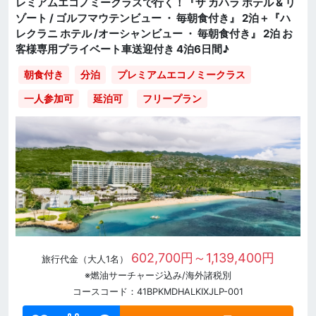
レミアムエコノミークラスで行く！『ザ カハラ ホテル & リ
ゾート / ゴルフマウテンビュー ・ 毎朝食付き』 2泊＋『ハ
レクラニ ホテル /オーシャンビュー ・ 毎朝食付き』 2泊 お
客様専用プライベート車送迎付き 4泊6日間♪
朝食付き
分泊
プレミアムエコノミークラス
一人参加可
延泊可
フリープラン
602,700円～1,139,400円
旅行代金（大人1名）
※燃油サーチャージ込み/海外諸税別
コースコード：41BPKMDHALKIXJLP-001