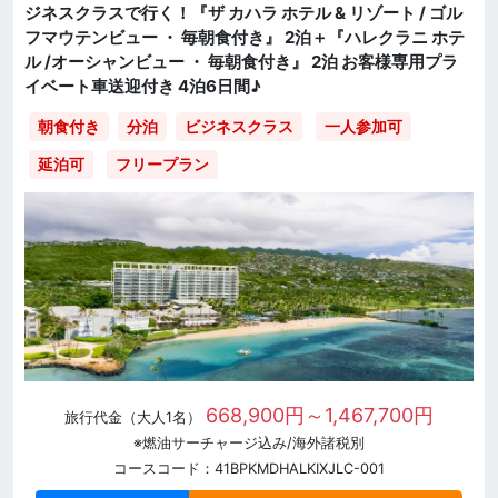
ジネスクラスで行く！『ザ カハラ ホテル & リゾート / ゴル
フマウテンビュー ・ 毎朝食付き』 2泊＋『ハレクラニ ホテ
ル /オーシャンビュー ・ 毎朝食付き』 2泊 お客様専用プラ
イベート車送迎付き 4泊6日間♪
一人参加可
朝食付き
分泊
ビジネスクラス
延泊可
フリープラン
668,900円～1,467,700円
旅行代金（大人1名）
※燃油サーチャージ込み/海外諸税別
コースコード：41BPKMDHALKIXJLC-001