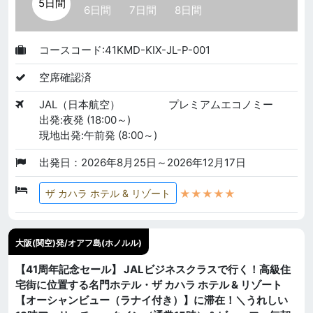
5日間
6日間
7日間
8日間
コースコード:41KMD-KIX-JL-P-001
空席確認済
JAL（日本航空）
プレミアムエコノミー
出発:夜発 (18:00～)
現地出発:午前発 (8:00～)
出発日：2026年8月25日～2026年12月17日
★★★★★
ザ カハラ ホテル & リゾート
大阪(関空)発/オアフ島(ホノルル)
【41周年記念セール】 JALビジネスクラスで行く！高級住
宅街に位置する名門ホテル・ザ カハラ ホテル & リゾート
【オーシャンビュー（ラナイ付き）】に滞在！＼うれしい