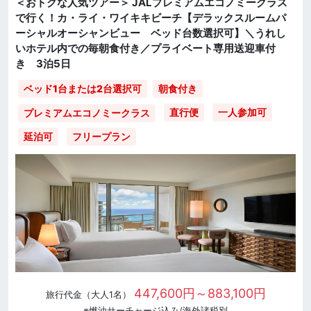
＜おトクな人気ツアー＞ JALプレミアムエコノミークラス
で行く！カ・ライ・ワイキキビーチ【デラックスルームパ
ーシャルオーシャンビュー ベッド台数選択可】＼うれし
いホテル内での毎朝食付き／プライベート専用送迎車付
き 3泊5日
ベッド1台または2台選択可
朝食付き
直行便
一人参加可
プレミアムエコノミークラス
延泊可
フリープラン
447,600円～883,100円
旅行代金（大人1名）
※燃油サーチャージ込み/海外諸税別