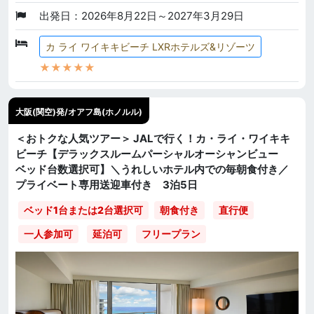
出発日：2026年8月22日～2027年3月29日
カ ライ ワイキキビーチ LXRホテルズ&リゾーツ
★★★★★
大阪(関空)発/オアフ島(ホノルル)
＜おトクな人気ツアー＞ JALで行く！カ・ライ・ワイキキ
ビーチ【デラックスルームパーシャルオーシャンビュー
ベッド台数選択可】＼うれしいホテル内での毎朝食付き／
プライベート専用送迎車付き 3泊5日
直行便
ベッド1台または2台選択可
朝食付き
一人参加可
延泊可
フリープラン