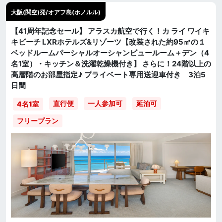
大阪(関空)発/オアフ島(ホノルル)
【41周年記念セール】 アラスカ航空で行く！カ ライ ワイキ
キビーチ LXRホテルズ&リゾーツ【改装された約95㎡の１
ベッドルームパーシャルオーシャンビュールーム＋デン（4
名1室）・キッチン＆洗濯乾燥機付き】 さらに！24階以上の
高層階のお部屋指定♪ プライベート専用送迎車付き 3泊5
日間
直行便
一人参加可
延泊可
4名1室
フリープラン