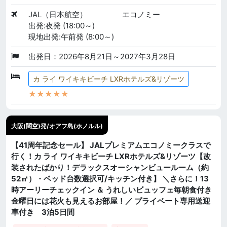
JAL（日本航空）
エコノミー
出発:夜発 (18:00～)
現地出発:午前発 (8:00～)
出発日：2026年8月21日～2027年3月28日
カ ライ ワイキキビーチ LXRホテルズ&リゾーツ
★★★★★
大阪(関空)発/オアフ島(ホノルル)
【41周年記念セール】 JALプレミアムエコノミークラスで
行く！カ ライ ワイキキビーチ LXRホテルズ&リゾーツ【改
装されたばかり！デラックスオーシャンビュールーム（約
52㎡）・ベッド台数選択可/キッチン付き】 ＼さらに！13
時アーリーチェックイン ＆ うれしいビュッフェ毎朝食付き
金曜日には花火も見えるお部屋！／ プライベート専用送迎
車付き 3泊5日間