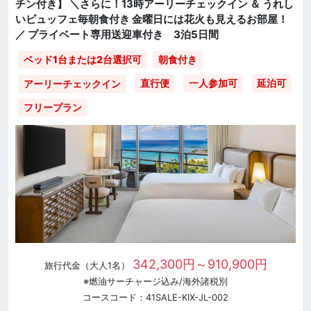
チン付き】 ＼さらに！13時アーリーチェックイン ＆ うれし
いビュッフェ毎朝食付き 金曜日には花火も見えるお部屋！
／ プライベート専用送迎車付き 3泊5日間
ベッド1台または2台選択可
朝食付き
直行便
一人参加可
延泊可
アーリーチェックイン
フリープラン
342,300円～910,900円
旅行代金（大人1名）
※燃油サーチャージ込み/海外諸税別
コースコード：41SALE-KIX-JL-002