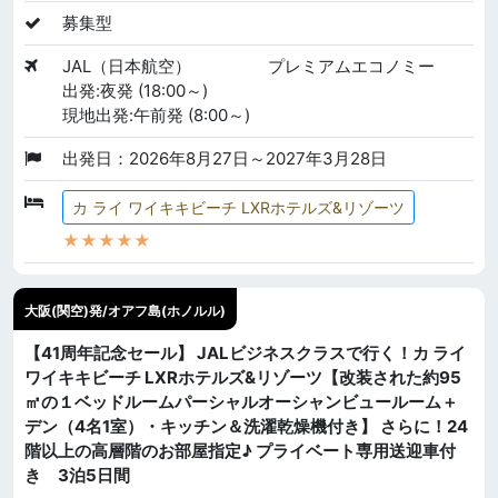
募集型
JAL（日本航空）
プレミアムエコノミー
出発:夜発 (18:00～)
現地出発:午前発 (8:00～)
出発日：2026年8月27日～2027年3月28日
カ ライ ワイキキビーチ LXRホテルズ&リゾーツ
★★★★★
大阪(関空)発/オアフ島(ホノルル)
【41周年記念セール】 JALビジネスクラスで行く！カ ライ
ワイキキビーチ LXRホテルズ&リゾーツ【改装された約95
㎡の１ベッドルームパーシャルオーシャンビュールーム＋
デン（4名1室）・キッチン＆洗濯乾燥機付き】 さらに！24
階以上の高層階のお部屋指定♪ プライベート専用送迎車付
き 3泊5日間