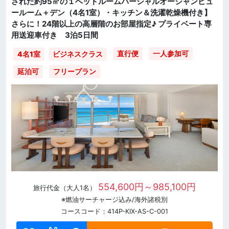
された約95㎡の１ベッドルームパーシャルオーシャンビュ
ールーム＋デン（4名1室）・キッチン＆洗濯乾燥機付き】
さらに！24階以上の高層階のお部屋指定♪ プライベート専
用送迎車付き 3泊5日間
直行便
一人参加可
4名1室
ビジネスクラス
延泊可
フリープラン
554,600円～985,100円
旅行代金（大人1名）
※燃油サーチャージ込み/海外諸税別
コースコード：414P-KIX-AS-C-001