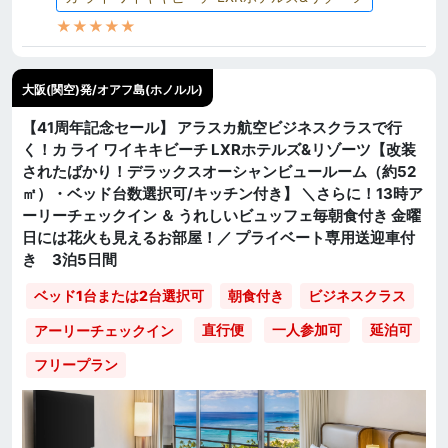
★★★★★
大阪(関空)発/オアフ島(ホノルル)
【41周年記念セール】 アラスカ航空ビジネスクラスで行
く！カ ライ ワイキキビーチ LXRホテルズ&リゾーツ【改装
されたばかり！デラックスオーシャンビュールーム（約52
㎡）・ベッド台数選択可/キッチン付き】 ＼さらに！13時ア
ーリーチェックイン ＆ うれしいビュッフェ毎朝食付き 金曜
日には花火も見えるお部屋！／ プライベート専用送迎車付
き 3泊5日間
ベッド1台または2台選択可
朝食付き
ビジネスクラス
直行便
一人参加可
延泊可
アーリーチェックイン
フリープラン