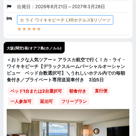
出発日：2026年8月21日～2027年3月28日
カ ライ ワイキキビーチ LXRホテルズ&リゾーツ
★★★★★
大阪(関空)発/オアフ島(ホノルル)
＜おトクな人気ツアー＞ アラスカ航空で行く！カ・ライ・
ワイキキビーチ【デラックスルームパーシャルオーシャン
ビュー ベッド台数選択可】＼うれしいホテル内での毎朝
食付き／プライベート専用送迎車付き 3泊5日
直行便
ベッド1台または2台選択可
朝食付き
一人参加可
延泊可
フリープラン