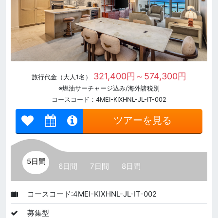
321,400円～574,300円
旅行代金（大人1名）
※燃油サーチャージ込み/海外諸税別
コースコード：4MEI-KIXHNL-JL-IT-002
ツアーを見る
5日間
6日間
7日間
8日間
コースコード:4MEI-KIXHNL-JL-IT-002
募集型