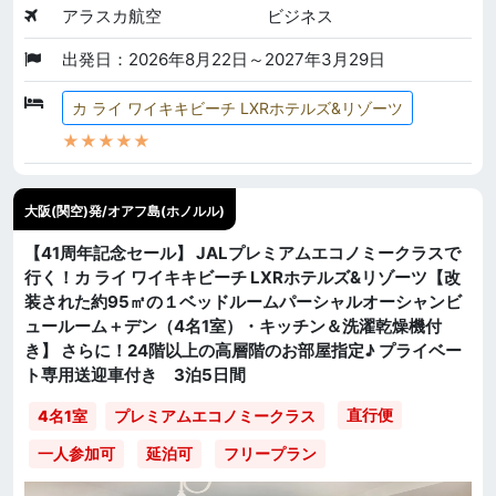
アラスカ航空
ビジネス
出発日：2026年8月22日～2027年3月29日
カ ライ ワイキキビーチ LXRホテルズ&リゾーツ
★★★★★
大阪(関空)発/オアフ島(ホノルル)
【41周年記念セール】 JALプレミアムエコノミークラスで
行く！カ ライ ワイキキビーチ LXRホテルズ&リゾーツ【改
装された約95㎡の１ベッドルームパーシャルオーシャンビ
ュールーム＋デン（4名1室）・キッチン＆洗濯乾燥機付
き】 さらに！24階以上の高層階のお部屋指定♪ プライベー
ト専用送迎車付き 3泊5日間
直行便
4名1室
プレミアムエコノミークラス
一人参加可
延泊可
フリープラン