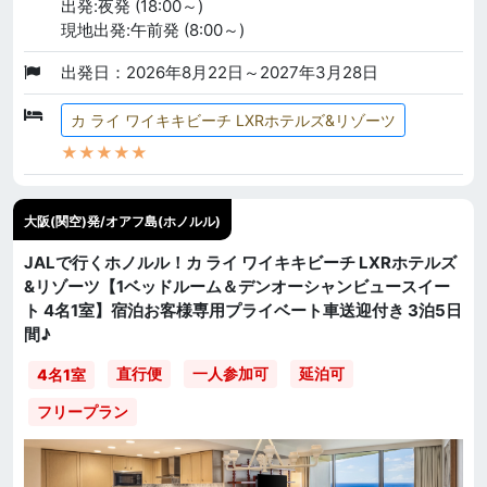
出発:夜発 (18:00～)
現地出発:午前発 (8:00～)
出発日：2026年8月22日～2027年3月28日
カ ライ ワイキキビーチ LXRホテルズ&リゾーツ
★★★★★
大阪(関空)発/オアフ島(ホノルル)
JALで行くホノルル！カ ライ ワイキキビーチ LXRホテルズ
&リゾーツ【1ベッドルーム＆デンオーシャンビュースイー
ト 4名1室】宿泊お客様専用プライベート車送迎付き 3泊5日
間♪
直行便
一人参加可
延泊可
4名1室
フリープラン