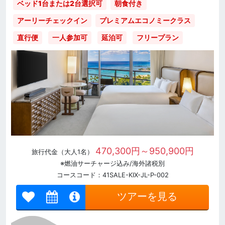
ベッド1台または2台選択可
朝食付き
アーリーチェックイン
プレミアムエコノミークラス
直行便
一人参加可
延泊可
フリープラン
470,300円～950,900円
旅行代金（大人1名）
※燃油サーチャージ込み/海外諸税別
コースコード：41SALE-KIX-JL-P-002
ツアーを見る