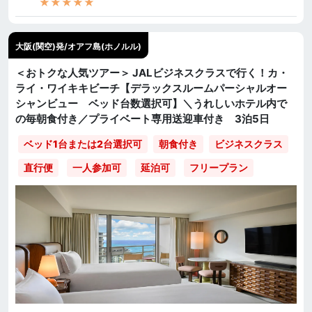
★★★★★
大阪(関空)発/オアフ島(ホノルル)
＜おトクな人気ツアー＞ JALビジネスクラスで行く！カ・
ライ・ワイキキビーチ【デラックスルームパーシャルオー
シャンビュー ベッド台数選択可】＼うれしいホテル内で
の毎朝食付き／プライベート専用送迎車付き 3泊5日
ベッド1台または2台選択可
朝食付き
ビジネスクラス
直行便
一人参加可
延泊可
フリープラン