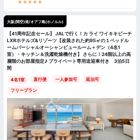
★★★★★
大阪(関空)発/オアフ島(ホノルル)
【41周年記念セール】 JALで行く！カ ライ ワイキキビーチ
LXRホテルズ&リゾーツ【改装された約95㎡の１ベッドル
ームパーシャルオーシャンビュールーム＋デン（4名1
室）・キッチン＆洗濯乾燥機付き】 さらに！24階以上の高
層階のお部屋指定♪ プライベート専用送迎車付き 3泊5日
間
直行便
一人参加可
延泊可
4名1室
フリープラン