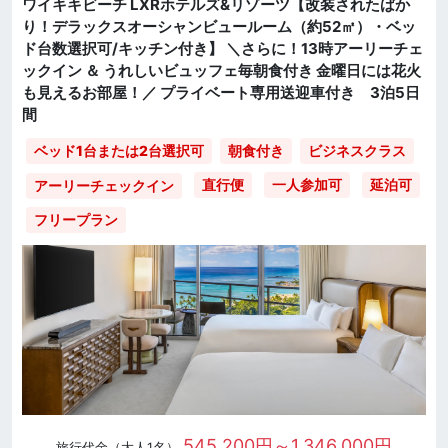
ワイキキビーチ LXRホテルズ&リゾーツ【改装されたばか
り！デラックスオーシャンビュールーム（約52㎡）・ベッ
ド台数選択可/キッチン付き】 ＼さらに！13時アーリーチェ
ックイン ＆ うれしいビュッフェ毎朝食付き 金曜日には花火
も見えるお部屋！／ プライベート専用送迎車付き 3泊5日
間
ベッド1台または2台選択可
朝食付き
ビジネスクラス
直行便
一人参加可
延泊可
アーリーチェックイン
フリープラン
545,200円～1,346,000円
旅行代金（大人1名）