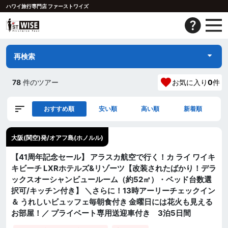
ハワイ旅行専門店 ファーストワイズ
再検索
78
件のツアー
お気に入り
0
件
おすすめ順
安い順
高い順
新着順
大阪(関空)発/オアフ島(ホノルル)
【41周年記念セール】 アラスカ航空で行く！カ ライ ワイキ
キビーチ LXRホテルズ&リゾーツ【改装されたばかり！デラ
ックスオーシャンビュールーム（約52㎡）・ベッド台数選
択可/キッチン付き】 ＼さらに！13時アーリーチェックイン
＆ うれしいビュッフェ毎朝食付き 金曜日には花火も見える
お部屋！／ プライベート専用送迎車付き 3泊5日間