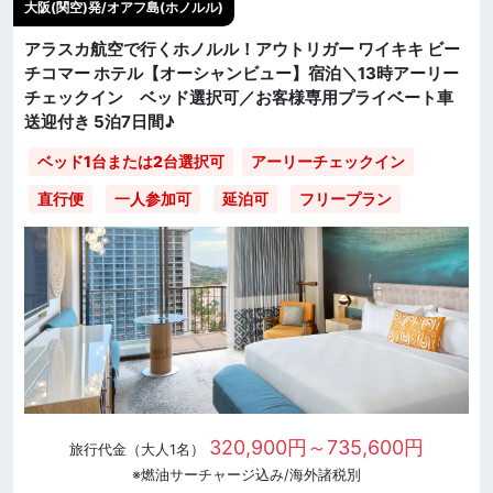
大阪(関空)発/オアフ島(ホノルル)
アラスカ航空で行くホノルル！アウトリガー ワイキキ ビー
チコマー ホテル【オーシャンビュー】宿泊＼13時アーリー
チェックイン ベッド選択可／お客様専用プライベート車
送迎付き 5泊7日間♪
ベッド1台または2台選択可
アーリーチェックイン
直行便
一人参加可
延泊可
フリープラン
320,900円～735,600円
旅行代金（大人1名）
※燃油サーチャージ込み/海外諸税別