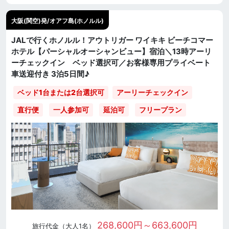
大阪(関空)発/オアフ島(ホノルル)
JALで行くホノルル！アウトリガー ワイキキ ビーチコマー
ホテル【パーシャルオーシャンビュー】宿泊＼13時アーリ
ーチェックイン ベッド選択可／お客様専用プライベート
車送迎付き 3泊5日間♪
ベッド1台または2台選択可
アーリーチェックイン
直行便
一人参加可
延泊可
フリープラン
268,600円～663,600円
旅行代金（大人1名）