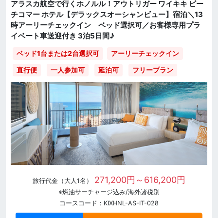
アラスカ航空で行くホノルル！アウトリガー ワイキキ ビー
チコマー ホテル【デラックスオーシャンビュー】宿泊＼13
時アーリーチェックイン ベッド選択可／お客様専用プラ
イベート車送迎付き 3泊5日間♪
ベッド1台または2台選択可
アーリーチェックイン
直行便
一人参加可
延泊可
フリープラン
271,200円～616,200円
旅行代金（大人1名）
※燃油サーチャージ込み/海外諸税別
コースコード：KIXHNL-AS-IT-028