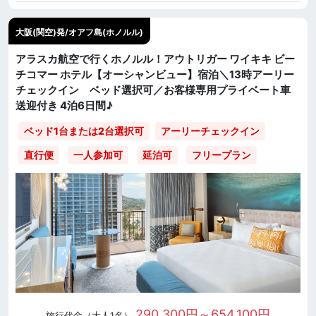
大阪(関空)発/オアフ島(ホノルル)
アラスカ航空で行くホノルル！アウトリガー ワイキキ ビー
チコマー ホテル【オーシャンビュー】宿泊＼13時アーリー
チェックイン ベッド選択可／お客様専用プライベート車
送迎付き 4泊6日間♪
ベッド1台または2台選択可
アーリーチェックイン
直行便
一人参加可
延泊可
フリープラン
290,300円～654,100円
旅行代金（大人1名）