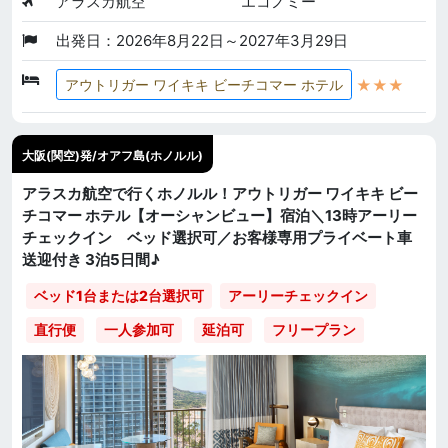
アラスカ航空
エコノミー
出発日：2026年8月22日～2027年3月29日
★★★
アウトリガー ワイキキ ビーチコマー ホテル
大阪(関空)発/オアフ島(ホノルル)
アラスカ航空で行くホノルル！アウトリガー ワイキキ ビー
チコマー ホテル【オーシャンビュー】宿泊＼13時アーリー
チェックイン ベッド選択可／お客様専用プライベート車
送迎付き 3泊5日間♪
ベッド1台または2台選択可
アーリーチェックイン
直行便
一人参加可
延泊可
フリープラン