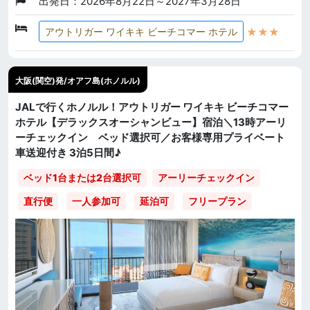
出発日：2026年8月22日～2027年3月28日
★★★
アウトリガー ワイキキ ビーチコマー ホテル
大阪(関空)発/オアフ島(ホノルル)
JALで行くホノルル！アウトリガー ワイキキ ビーチコマー
ホテル【デラックスオーシャンビュー】宿泊＼13時アーリ
ーチェックイン ベッド選択可／お客様専用プライベート
車送迎付き 3泊5日間♪
ベッド1台または2台選択可
アーリーチェックイン
直行便
一人参加可
延泊可
フリープラン