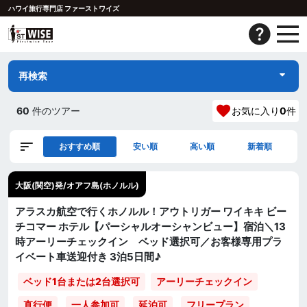
ハワイ旅行専門店 ファーストワイズ
再検索
60
件のツアー
お気に入り
0
件
おすすめ順
安い順
高い順
新着順
大阪(関空)発/オアフ島(ホノルル)
アラスカ航空で行くホノルル！アウトリガー ワイキキ ビー
チコマー ホテル【パーシャルオーシャンビュー】宿泊＼13
時アーリーチェックイン ベッド選択可／お客様専用プラ
イベート車送迎付き 3泊5日間♪
ベッド1台または2台選択可
アーリーチェックイン
直行便
一人参加可
延泊可
フリープラン