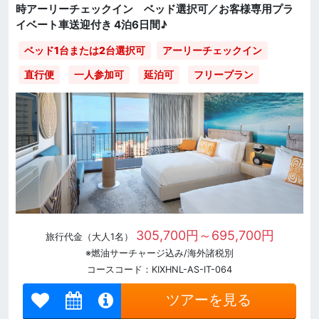
時アーリーチェックイン ベッド選択可／お客様専用プラ
イベート車送迎付き 4泊6日間♪
ベッド1台または2台選択可
アーリーチェックイン
直行便
一人参加可
延泊可
フリープラン
305,700円～695,700円
旅行代金（大人1名）
※燃油サーチャージ込み/海外諸税別
コースコード：KIXHNL-AS-IT-064
ツアーを見る