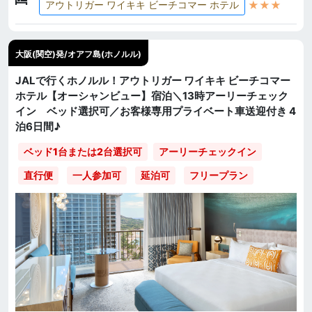
★★★
アウトリガー ワイキキ ビーチコマー ホテル
大阪(関空)発/オアフ島(ホノルル)
JALで行くホノルル！アウトリガー ワイキキ ビーチコマー
ホテル【オーシャンビュー】宿泊＼13時アーリーチェック
イン ベッド選択可／お客様専用プライベート車送迎付き 4
泊6日間♪
ベッド1台または2台選択可
アーリーチェックイン
直行便
一人参加可
延泊可
フリープラン