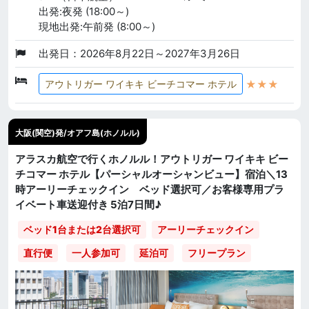
出発:夜発 (18:00～)
現地出発:午前発 (8:00～)
出発日：2026年8月22日～2027年3月26日
★★★
アウトリガー ワイキキ ビーチコマー ホテル
大阪(関空)発/オアフ島(ホノルル)
アラスカ航空で行くホノルル！アウトリガー ワイキキ ビー
チコマー ホテル【パーシャルオーシャンビュー】宿泊＼13
時アーリーチェックイン ベッド選択可／お客様専用プラ
イベート車送迎付き 5泊7日間♪
ベッド1台または2台選択可
アーリーチェックイン
直行便
一人参加可
延泊可
フリープラン