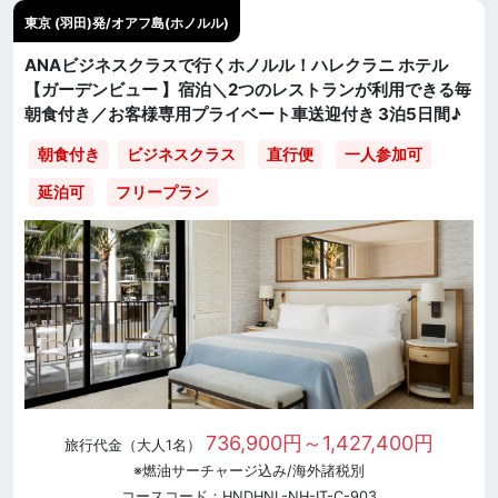
東京 (羽田)発/オアフ島(ホノルル)
ANAビジネスクラスで行くホノルル！ハレクラニ ホテル
【ガーデンビュー 】宿泊＼2つのレストランが利用できる毎
朝食付き／お客様専用プライベート車送迎付き 3泊5日間♪
直行便
一人参加可
朝食付き
ビジネスクラス
延泊可
フリープラン
736,900円～1,427,400円
旅行代金（大人1名）
※燃油サーチャージ込み/海外諸税別
コースコード：HNDHNL-NH-IT-C-903