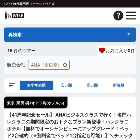
ハワイ旅行専門店 ファーストワイズ
再検索
15
件のツアー
お気に入り
0
件
航空会社
ANA（全日空）
おすすめ順
安い順
高い順
新着順
東京 (羽田)発/オアフ島(ホノルル)
【41周年記念セール】 ANAビジネスクラスで行く！名門ハ
レクラニの期間限定のおトクなプラン新登場！ハレクラニ
ホテル【無料でオーシャンビューにアップグレード！ベッ
ド2台確約（※別料金でベッド1台指定も可能）】＼チェック