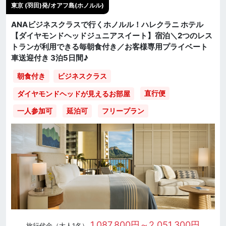
東京 (羽田)発/オアフ島(ホノルル)
ANAビジネスクラスで行くホノルル！ハレクラニ ホテル
【ダイヤモンドヘッドジュニアスイート】宿泊＼2つのレス
トランが利用できる毎朝食付き／お客様専用プライベート
車送迎付き 3泊5日間♪
朝食付き
ビジネスクラス
直行便
ダイヤモンドヘッドが見えるお部屋
一人参加可
延泊可
フリープラン
1,087,800円～2,051,300円
旅行代金（大人1名）