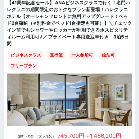
【41周年記念セール】 ANAビジネスクラスで行く！名門ハ
レクラニの期間限定のおトクなプラン新登場！ハレクラニ
ホテル【オーシャンフロントに無料アップグレード！ベッ
ド2台確約（※別料金でベッド1台指定も可能）】＼チェック
イン前でもシャワーやロッカーが利用できるホスピタリテ
ィルーム利用可♪／ プライベート専用送迎車付き 3泊5日
間
直行便
一人参加可
延泊可
ビジネスクラス
フリープラン
745,700円～1,486,200円
旅行代金（大人1名）