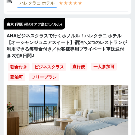
★★★★★
ハレクラニ ホテル
東京 (羽田)発/オアフ島(ホノルル)
ANAビジネスクラスで行くホノルル！ハレクラニ ホテル
【オーシャンジュニアスイート】宿泊＼2つのレストランが
利用できる毎朝食付き／お客様専用プライベート車送迎付
き 3泊5日間♪
直行便
一人参加可
朝食付き
ビジネスクラス
延泊可
フリープラン