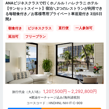
ANAビジネスクラスで行くホノルル！ハレクラニ ホテル
【サンセットスイート】宿泊＼2つのレストランが利用でき
る毎朝食付き／お客様専用プライベート車送迎付き 3泊5日
間♪
直行便
一人参加可
朝食付き
ビジネスクラス
延泊可
フリープラン
1,207,500円～2,292,800円
旅行代金（大人1名）
※燃油サーチャージ込み/海外諸税別
コースコード：HNDHNL-NH-IT-C-909