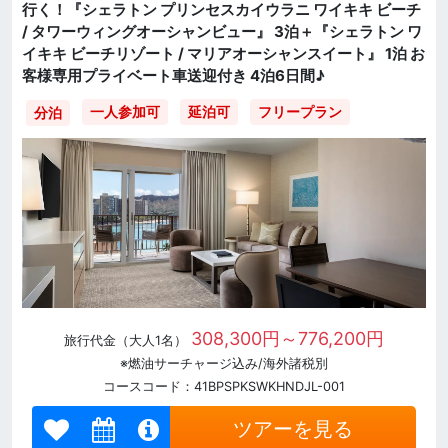
行く！『シェラトン プリンセスカイウラニ ワイキキ ビーチ
/ タワーウィングオーシャンビュー』 3泊＋『シェラトン ワ
イキキ ビーチリゾート / マリアオーシャンスイート』 1泊 お
客様専用プライベート車送迎付き 4泊6日間♪
一人参加可
延泊可
フリープラン
分泊
308,300円～776,200円
旅行代金（大人1名）
※燃油サーチャージ込み/海外諸税別
コースコード：41BPSPKSWKHNDJL-001
ツアーを見る