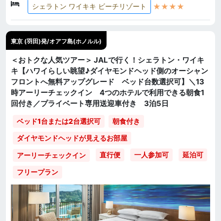
★★★★
シェラトン ワイキキ ビーチリゾート
東京 (羽田)発/オアフ島(ホノルル)
＜おトクな人気ツアー＞ JALで行く！シェラトン・ワイキ
キ【ハワイらしい眺望♪ダイヤモンドヘッド側のオーシャン
フロントへ無料アップグレード ベッド台数選択可】＼13
時アーリーチェックイン 4つのホテルで利用できる朝食1
回付き／プライベート専用送迎車付き 3泊5日
ベッド1台または2台選択可
朝食付き
ダイヤモンドヘッドが見えるお部屋
直行便
一人参加可
延泊可
アーリーチェックイン
フリープラン