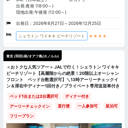
出発:夜発 (18:00～)
現地出発:午後発 (12:00～)
出発日：2026年8月27日～2026年12月25日
★★★★
シェラトン ワイキキ ビーチリゾート
東京 (羽田)発/オアフ島(ホノルル)
＜おトクな人気ツアー＞ JALで行く！シェラトン ワイキキ
ビーチリゾート【高層階からの絶景！20階以上オーシャン
フロント ベッド台数選択可】＼13時アーリーチェックイ
ン＆滞在中ディナー1回付き／プライベート専用送迎車付き
ベッド1台または2台選択可
ディナー付き
直行便
一人参加可
延泊可
アーリーチェックイン
フリープラン