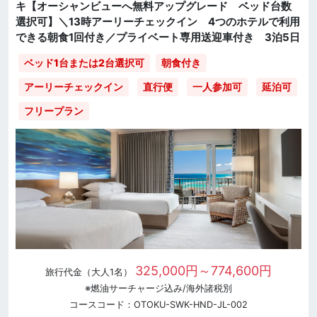
キ【オーシャンビューへ無料アップグレード ベッド台数
選択可】＼13時アーリーチェックイン 4つのホテルで利用
できる朝食1回付き／プライベート専用送迎車付き 3泊5日
ベッド1台または2台選択可
朝食付き
直行便
一人参加可
延泊可
アーリーチェックイン
フリープラン
325,000円～774,600円
旅行代金（大人1名）
※燃油サーチャージ込み/海外諸税別
コースコード：OTOKU-SWK-HND-JL-002