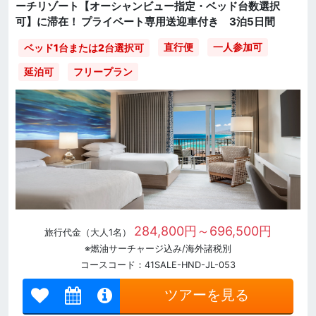
ーチリゾート【オーシャンビュー指定・ベッド台数選択
可】に滞在！ プライベート専用送迎車付き 3泊5日間
直行便
一人参加可
ベッド1台または2台選択可
延泊可
フリープラン
284,800円～696,500円
旅行代金（大人1名）
※燃油サーチャージ込み/海外諸税別
コースコード：41SALE-HND-JL-053
ツアーを見る