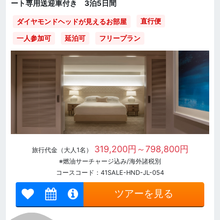
ート専用送迎車付き 3泊5日間
直行便
ダイヤモンドヘッドが見えるお部屋
一人参加可
延泊可
フリープラン
319,200円～798,800円
旅行代金（大人1名）
※燃油サーチャージ込み/海外諸税別
コースコード：41SALE-HND-JL-054
ツアーを見る