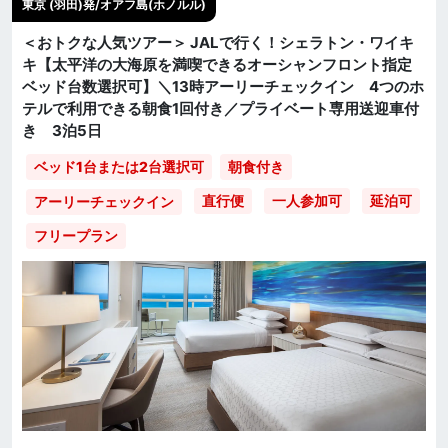
東京 (羽田)発/オアフ島(ホノルル)
＜おトクな人気ツアー＞ JALで行く！シェラトン・ワイキ
キ【太平洋の大海原を満喫できるオーシャンフロント指定
ベッド台数選択可】＼13時アーリーチェックイン 4つのホ
テルで利用できる朝食1回付き／プライベート専用送迎車付
き 3泊5日
ベッド1台または2台選択可
朝食付き
直行便
一人参加可
延泊可
アーリーチェックイン
フリープラン