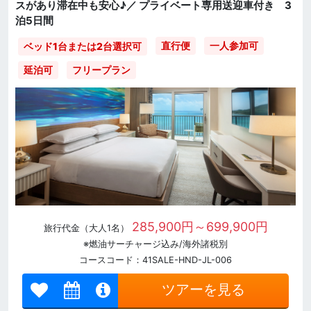
スがあり滞在中も安心♪／ プライベート専用送迎車付き 3
泊5日間
直行便
一人参加可
ベッド1台または2台選択可
延泊可
フリープラン
285,900円～699,900円
旅行代金（大人1名）
※燃油サーチャージ込み/海外諸税別
コースコード：41SALE-HND-JL-006
ツアーを見る