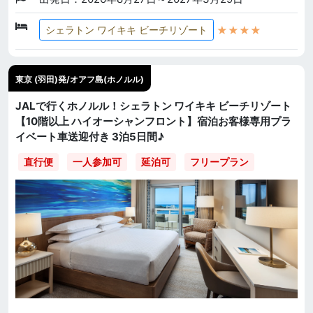
★★★★
シェラトン ワイキキ ビーチリゾート
東京 (羽田)発/オアフ島(ホノルル)
JALで行くホノルル！シェラトン ワイキキ ビーチリゾート
【10階以上 ハイオーシャンフロント】宿泊お客様専用プラ
イベート車送迎付き 3泊5日間♪
直行便
一人参加可
延泊可
フリープラン