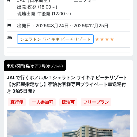
JAL（日本航空）
エコノミー
出発:夜発 (18:00～)
現地出発:午後発 (12:00～)
出発日：2026年8月24日～2026年12月25日
★★★★
シェラトン ワイキキ ビーチリゾート
東京 (羽田)発/オアフ島(ホノルル)
JALで行くホノルル！シェラトン ワイキキ ビーチリゾート
【お部屋指定なし】宿泊お客様専用プライベート車送迎付
き 3泊5日間♪
直行便
一人参加可
延泊可
フリープラン