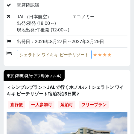
空席確認済
JAL（日本航空）
エコノミー
出発:夜発 (18:00～)
現地出発:午後発 (12:00～)
出発日：2026年8月27日～2027年3月29日
★★★★
シェラトン ワイキキ ビーチリゾート
東京 (羽田)発/オアフ島(ホノルル)
＜シンプルプラン＞JALで行くホノルル！シェラトン ワイ
キキ ビーチリゾート宿泊3泊5日間♪
直行便
一人参加可
延泊可
フリープラン