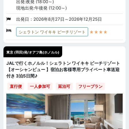
出発:夜発 (18:00～)
現地出発:午後発 (12:00～)
出発日：2026年8月27日～2026年12月25日
★★★★
シェラトン ワイキキ ビーチリゾート
東京 (羽田)発/オアフ島(ホノルル)
JALで行くホノルル！シェラトン ワイキキ ビーチリゾート
【オーシャンビュー 】宿泊お客様専用プライベート車送迎
付き 3泊5日間♪
直行便
一人参加可
延泊可
フリープラン