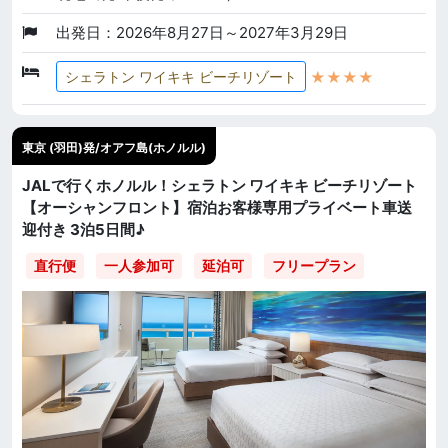
出発日：2026年8月27日～2027年3月29日
★★★★
シェラトン ワイキキ ビーチリゾート
東京 (羽田)発/オアフ島(ホノルル)
JALで行くホノルル！シェラトン ワイキキ ビーチリゾート
【オーシャンフロント】宿泊お客様専用プライベート車送
迎付き 3泊5日間♪
直行便
一人参加可
延泊可
フリープラン