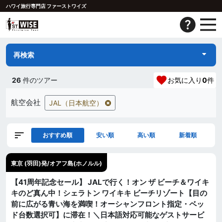
ハワイ旅行専門店 ファーストワイズ
再検索
26
件のツアー
お気に入り
0
件
航空会社
JAL（日本航空）
おすすめ順
安い順
高い順
新着順
東京 (羽田)発/オアフ島(ホノルル)
【41周年記念セール】 JALで行く！オン ザ ビーチ＆ワイキ
キのど真ん中！シェラトン ワイキキ ビーチリゾート【目の
前に広がる青い海を満喫！オーシャンフロント指定・ベッ
ド台数選択可】に滞在！＼日本語対応可能なゲストサービ