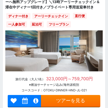
ーへ無料アップグレード】＼13時アーリーチェックイン＆
滞在中ディナー1回付き／プライベート専用送迎車付き
直行便
ディナー付き
アーリーチェックイン
一人参加可
延泊可
フリープラン
323,000円～759,700円
旅行代金（大人1名）
※燃油サーチャージ込み/海外諸税別
コースコード：OTOKU-DINNER-HND-JL-021
ツアーを見る