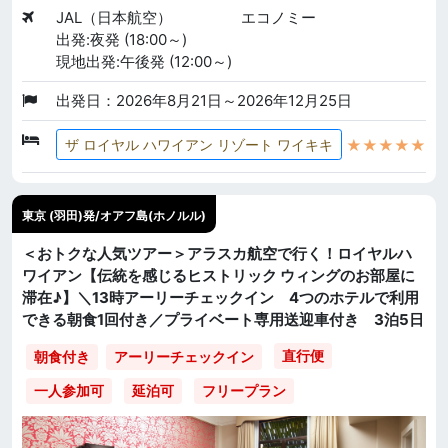
JAL（日本航空）
エコノミー
出発:夜発 (18:00～)
現地出発:午後発 (12:00～)
出発日：2026年8月21日～2026年12月25日
★★★★★
ザ ロイヤル ハワイアン リゾート ワイキキ
東京 (羽田)発/オアフ島(ホノルル)
＜おトクな人気ツアー＞アラスカ航空で行く！ロイヤルハ
ワイアン【伝統を感じるヒストリック ウィングのお部屋に
滞在♪】＼13時アーリーチェックイン 4つのホテルで利用
できる朝食1回付き／プライベート専用送迎車付き 3泊5日
直行便
朝食付き
アーリーチェックイン
一人参加可
延泊可
フリープラン