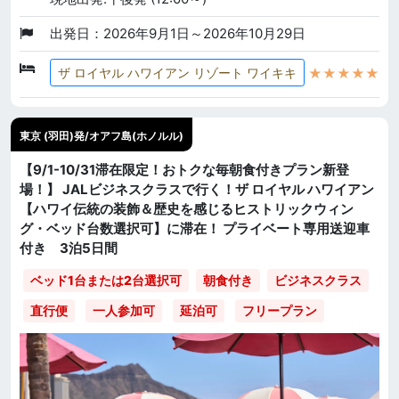
出発日：2026年9月1日～2026年10月29日
★★★★★
ザ ロイヤル ハワイアン リゾート ワイキキ
東京 (羽田)発/オアフ島(ホノルル)
【9/1-10/31滞在限定！おトクな毎朝食付きプラン新登
場！】 JALビジネスクラスで行く！ザ ロイヤル ハワイアン
【ハワイ伝統の装飾＆歴史を感じるヒストリックウィン
グ・ベッド台数選択可】に滞在！ プライベート専用送迎車
付き 3泊5日間
ベッド1台または2台選択可
朝食付き
ビジネスクラス
直行便
一人参加可
延泊可
フリープラン