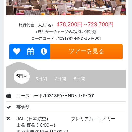
478,200円～729,700円
旅行代金（大人1名）
※燃油サーチャージ込み/海外諸税別
コースコード：1031SRY-HND-JL-P-001
ツアーを見る
5日間
6日間
7日間
8日間
コースコード:1031SRY-HND-JL-P-001
募集型
JAL（日本航空）
プレミアムエコノミー
出発:夜発 (18:00～)
現地出発:午後発 (12:00～)