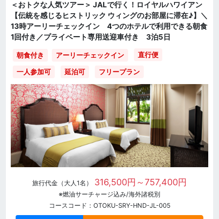
＜おトクな人気ツアー＞ JALで行く！ロイヤルハワイアン
【伝統を感じるヒストリック ウィングのお部屋に滞在♪】＼
13時アーリーチェックイン 4つのホテルで利用できる朝食
1回付き／プライベート専用送迎車付き 3泊5日
直行便
朝食付き
アーリーチェックイン
一人参加可
延泊可
フリープラン
316,500円～757,400円
旅行代金（大人1名）
※燃油サーチャージ込み/海外諸税別
コースコード：OTOKU-SRY-HND-JL-005