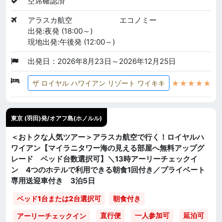
空席確認済
アラスカ航空
エコノミー
出発:夜発 (18:00～)
現地出発:午後発 (12:00～)
出発日：2026年8月23日～2026年12月25日
★★★★★
ザ ロイヤル ハワイアン リゾート ワイキキ
東京 (羽田)発/オアフ島(ホノルル)
＜おトクな人気ツアー＞アラスカ航空で行く！ロイヤルハ
ワイアン【マイラニタワー海の見える部屋へ無料アップグ
レード ベッド台数選択可】＼13時アーリーチェックイ
ン 4つのホテルで利用できる朝食1回付き／プライベート
専用送迎車付き 3泊5日
ベッド1台または2台選択可
朝食付き
直行便
一人参加可
延泊可
アーリーチェックイン