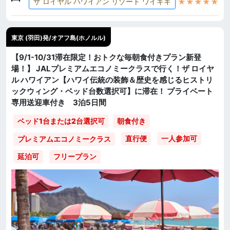
★★★★★
ザ ロイヤル ハワイアン リゾート ワイキキ
東京 (羽田)発/オアフ島(ホノルル)
【9/1-10/31滞在限定！おトクな毎朝食付きプラン新登
場！】 JALプレミアムエコノミークラスで行く！ザ ロイヤ
ル ハワイアン【ハワイ伝統の装飾＆歴史を感じるヒストリ
ックウィング・ベッド台数選択可】に滞在！ プライベート
専用送迎車付き 3泊5日間
ベッド1台または2台選択可
朝食付き
直行便
一人参加可
プレミアムエコノミークラス
延泊可
フリープラン