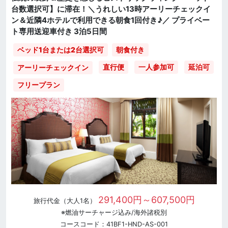
台数選択可】に滞在！＼うれしい13時アーリーチェックイ
ン＆近隣4ホテルで利用できる朝食1回付き♪／ プライベー
ト専用送迎車付き 3泊5日間
ベッド1台または2台選択可
朝食付き
直行便
一人参加可
延泊可
アーリーチェックイン
フリープラン
291,400円～607,500円
旅行代金（大人1名）
※燃油サーチャージ込み/海外諸税別
コースコード：41BF1-HND-AS-001