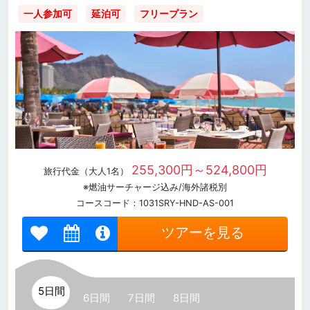
一人参加可
延泊可
フリープラン
255,300円～524,800円
旅行代金（大人1名）
※燃油サーチャージ込み/海外諸税別
コースコード：1031SRY-HND-AS-001
ツアーを見る
5日間
6日間
7日間
8日間