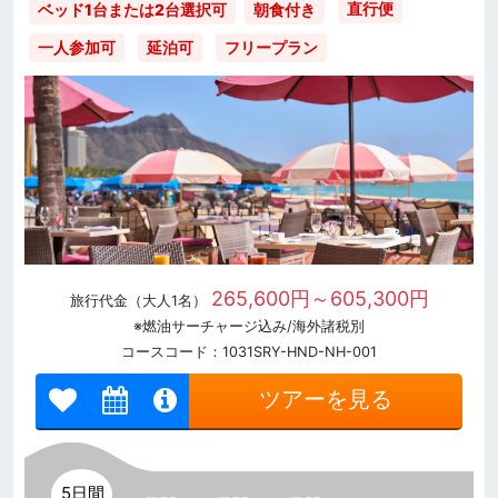
直行便
ベッド1台または2台選択可
朝食付き
一人参加可
延泊可
フリープラン
265,600円～605,300円
旅行代金（大人1名）
※燃油サーチャージ込み/海外諸税別
コースコード：1031SRY-HND-NH-001
ツアーを見る
5日間