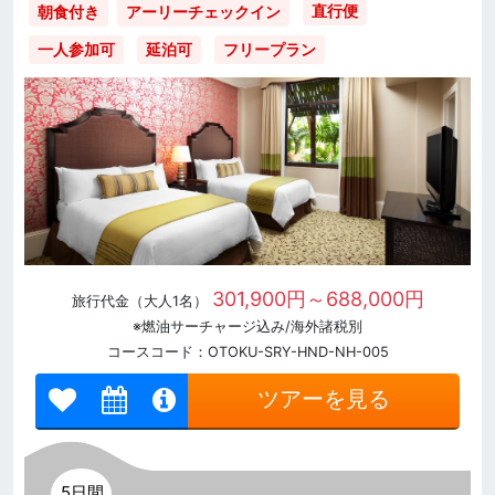
直行便
朝食付き
アーリーチェックイン
一人参加可
延泊可
フリープラン
301,900円～688,000円
旅行代金（大人1名）
※燃油サーチャージ込み/海外諸税別
コースコード：OTOKU-SRY-HND-NH-005
ツアーを見る
5日間