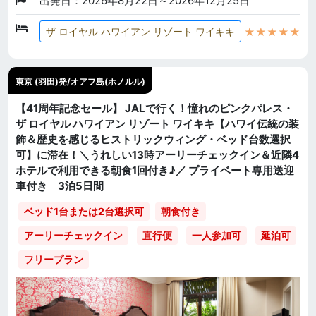
出発日：2026年8月22日～2026年12月25日
★★★★★
ザ ロイヤル ハワイアン リゾート ワイキキ
東京 (羽田)発/オアフ島(ホノルル)
【41周年記念セール】 JALで行く！憧れのピンクパレス・
ザ ロイヤル ハワイアン リゾート ワイキキ【ハワイ伝統の装
飾＆歴史を感じるヒストリックウィング・ベッド台数選択
可】に滞在！＼うれしい13時アーリーチェックイン＆近隣4
ホテルで利用できる朝食1回付き♪／ プライベート専用送迎
車付き 3泊5日間
ベッド1台または2台選択可
朝食付き
直行便
一人参加可
延泊可
アーリーチェックイン
フリープラン