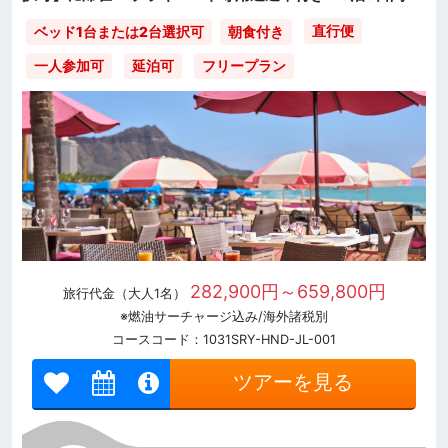
直行便
ベッド1台または2台選択可
朝食付き
一人参加可
延泊可
フリープラン
282,900円～659,800円
旅行代金（大人1名）
※燃油サーチャージ込み/海外諸税別
コースコード：1031SRY-HND-JL-001
ツアーを見る