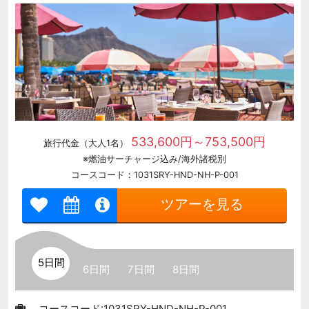
533,600円～753,500円
旅行代金（大人1名）
※燃油サーチャージ込み/海外諸税別
コースコード：1031SRY-HND-NH-P-001
ツアーを見る
5日間
6日間
7日間
8日間
コースコード:1031SRY-HND-NH-P-001