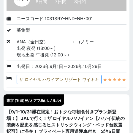
6日間
7日間
8日間
コースコード:1031SRY-HND-NH-001
募集型
ANA（全日空）
エコノミー
出発:夜発 (18:00～)
現地出発:午後発 (12:00～)
出発日：2026年9月1日～2026年10月29日
★★★★★
ザ ロイヤル ハワイアン リゾート ワイキキ
東京 (羽田)発/オアフ島(ホノルル)
【9/1-10/31滞在限定！おトクな毎朝食付きプラン新登
場！】 JALで行く！ザ ロイヤル ハワイアン【ハワイ伝統の
装飾＆歴史を感じるヒストリックウィング・ベッド台数選
択可】に滞在！ プライベート専用送迎車付き 3泊5日間