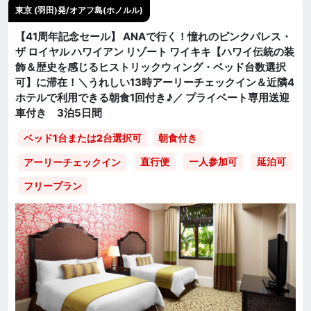
東京 (羽田)発/オアフ島(ホノルル)
【41周年記念セール】 ANAで行く！憧れのピンクパレス・
ザ ロイヤル ハワイアン リゾート ワイキキ【ハワイ伝統の装
飾＆歴史を感じるヒストリックウィング・ベッド台数選択
可】に滞在！＼うれしい13時アーリーチェックイン＆近隣4
ホテルで利用できる朝食1回付き♪／ プライベート専用送迎
車付き 3泊5日間
ベッド1台または2台選択可
朝食付き
直行便
一人参加可
延泊可
アーリーチェックイン
フリープラン