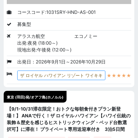
コースコード:1031SRY-HND-AS-001
募集型
アラスカ航空
エコノミー
出発:夜発 (18:00～)
現地出発:午後発 (12:00～)
出発日：2026年9月1日～2026年10月29日
★★★★★
ザ ロイヤル ハワイアン リゾート ワイキキ
東京 (羽田)発/オアフ島(ホノルル)
【9/1-10/31滞在限定！おトクな毎朝食付きプラン新登
場！】 ANAで行く！ザ ロイヤル ハワイアン【ハワイ伝統の
装飾＆歴史を感じるヒストリックウィング・ベッド台数選
択可】に滞在！ プライベート専用送迎車付き 3泊5日間