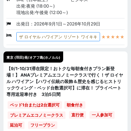
出発:夜発 (18:00～)
現地出発:午後発 (12:00～)
出発日：2026年9月1日～2026年10月29日
★★★★★
ザ ロイヤル ハワイアン リゾート ワイキキ
東京 (羽田)発/オアフ島(ホノルル)
【9/1-10/31滞在限定！おトクな毎朝食付きプラン新登
場！】 ANAプレミアムエコノミークラスで行く！ザ ロイヤ
ル ハワイアン【ハワイ伝統の装飾＆歴史を感じるヒストリ
ックウィング・ベッド台数選択可】に滞在！ プライベート
専用送迎車付き 3泊5日間
ベッド1台または2台選択可
朝食付き
直行便
一人参加可
プレミアムエコノミークラス
延泊可
フリープラン