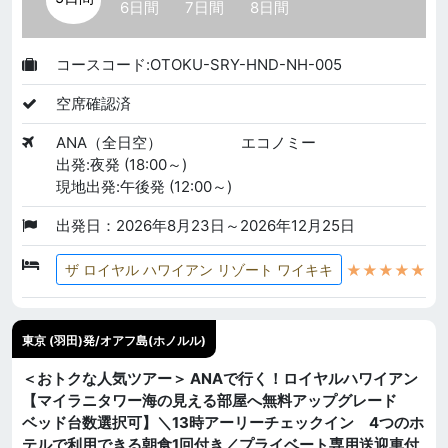
6日間
7日間
8日間
コースコード:OTOKU-SRY-HND-NH-005
空席確認済
ANA（全日空）
エコノミー
出発:夜発 (18:00～)
現地出発:午後発 (12:00～)
出発日：2026年8月23日～2026年12月25日
★★★★★
ザ ロイヤル ハワイアン リゾート ワイキキ
東京 (羽田)発/オアフ島(ホノルル)
＜おトクな人気ツアー＞ ANAで行く！ロイヤルハワイアン
【マイラニタワー海の見える部屋へ無料アップグレード
ベッド台数選択可】＼13時アーリーチェックイン 4つのホ
テルで利用できる朝食1回付き／プライベート専用送迎車付