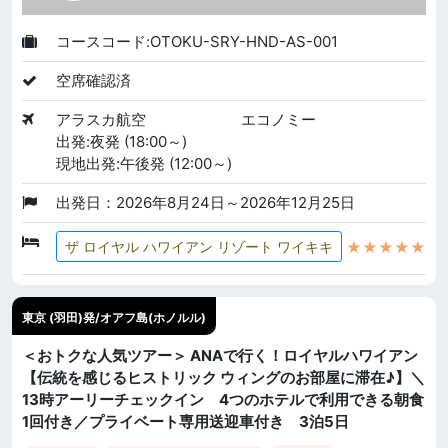
コースコード:OTOKU-SRY-HND-AS-001
空席確認済
アラスカ航空
エコノミー
出発:夜発 (18:00～)
現地出発:午後発 (12:00～)
出発日：2026年8月24日～2026年12月25日
★★★★★
ザ ロイヤル ハワイアン リゾート ワイキキ
東京 (羽田)発/オアフ島(ホノルル)
＜おトクな人気ツアー＞ ANAで行く！ロイヤルハワイアン
【伝統を感じるヒストリック ウィングのお部屋に滞在♪】＼
13時アーリーチェックイン 4つのホテルで利用できる朝食
1回付き／プライベート専用送迎車付き 3泊5日