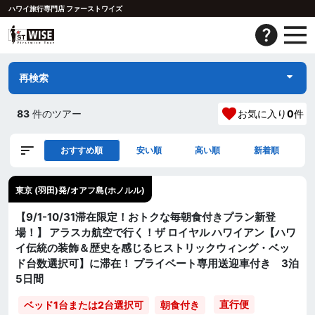
ハワイ旅行専門店 ファーストワイズ
再検索
83
件のツアー
お気に入り
0
件
おすすめ順
安い順
高い順
新着順
東京 (羽田)発/オアフ島(ホノルル)
【9/1-10/31滞在限定！おトクな毎朝食付きプラン新登
場！】 アラスカ航空で行く！ザ ロイヤル ハワイアン【ハワ
イ伝統の装飾＆歴史を感じるヒストリックウィング・ベッ
ド台数選択可】に滞在！ プライベート専用送迎車付き 3泊
5日間
直行便
ベッド1台または2台選択可
朝食付き