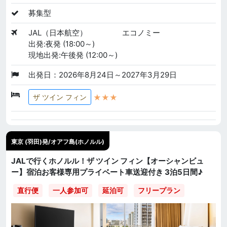
募集型
JAL（日本航空）
エコノミー
出発:夜発 (18:00～)
現地出発:午後発 (12:00～)
出発日：2026年8月24日～2027年3月29日
★★★
ザ ツイン フィン
東京 (羽田)発/オアフ島(ホノルル)
JALで行くホノルル！ザ ツイン フィン【オーシャンビュ
ー】宿泊お客様専用プライベート車送迎付き 3泊5日間♪
直行便
一人参加可
延泊可
フリープラン