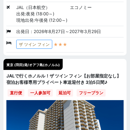
JAL（日本航空）
エコノミー
出発:夜発 (18:00～)
現地出発:午後発 (12:00～)
出発日：2026年8月27日～2027年3月29日
★★★
ザ ツイン フィン
東京 (羽田)発/オアフ島(ホノルル)
JALで行くホノルル！ザ ツイン フィン【お部屋指定なし】
宿泊お客様専用プライベート車送迎付き 3泊5日間♪
直行便
一人参加可
延泊可
フリープラン