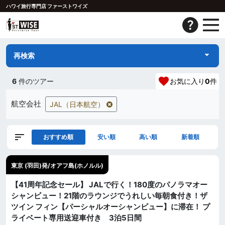
ハワイ旅行専門店 ファーストワイズ
再検索
6
件のツアー
お気に入り
0
件
航空会社
JAL（日本航空）
おすすめ順
安い順
高い順
新着順
東京 (羽田)発/オアフ島(ホノルル)
【41周年記念セール】 JALで行く！180度のパノラマオー
シャンビュー！21階のラウンジでうれしい毎朝食付き！ザ
ツイン フィン【パーシャルオーシャンビュー】に滞在！ プ
ライベート専用送迎車付き 3泊5日間