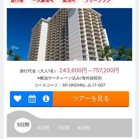
直行便
一人参加可
延泊可
フリープラン
243,600円～757,200円
旅行代金（大人1名）
※燃油サーチャージ込み/海外諸税別
コースコード：SP-HNDHNL-JL-IT-007
ツアーを見る
5日間
6日間
7日間
8日間