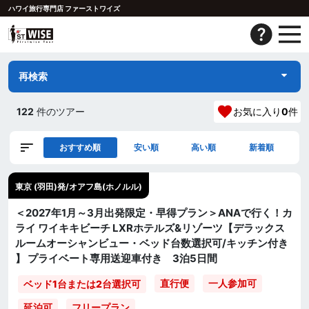
ハワイ旅行専門店 ファーストワイズ
再検索
122
件のツアー
お気に入り
0
件
おすすめ順
安い順
高い順
新着順
東京 (羽田)発/オアフ島(ホノルル)
＜2027年1月～3月出発限定・早得プラン＞ANAで行く！カ
ライ ワイキキビーチ LXRホテルズ&リゾーツ【デラックス
ルームオーシャンビュー・ベッド台数選択可/キッチン付き
】 プライベート専用送迎車付き 3泊5日間
直行便
一人参加可
ベッド1台または2台選択可
延泊可
フリープラン