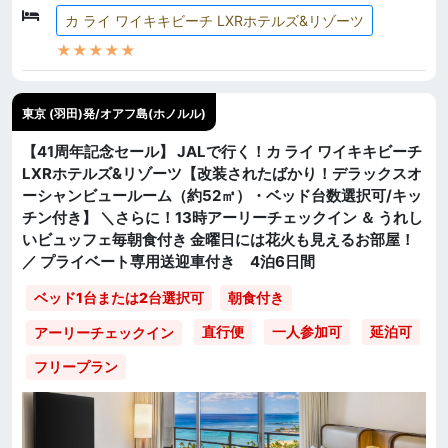
カ ライ ワイキキビーチ LXRホテルズ&リゾーツ
★★★★★
東京 (羽田)発/オアフ島(ホノルル)
【41周年記念セール】 JALで行く！カ ライ ワイキキビーチ
LXRホテルズ&リゾーツ【改装されたばかり！デラックスオ
ーシャンビュールーム（約52㎡）・ベッド台数選択可/キッ
チン付き】 ＼さらに！13時アーリーチェックイン ＆ うれし
いビュッフェ毎朝食付き 金曜日には花火も見えるお部屋！
／ プライベート専用送迎車付き 4泊6日間
ベッド1台または2台選択可
朝食付き
直行便
一人参加可
延泊可
アーリーチェックイン
フリープラン