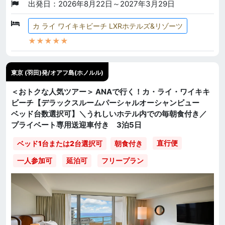
出発日：2026年8月22日～2027年3月29日
カ ライ ワイキキビーチ LXRホテルズ&リゾーツ
★★★★★
東京 (羽田)発/オアフ島(ホノルル)
＜おトクな人気ツアー＞ ANAで行く！カ・ライ・ワイキキ
ビーチ【デラックスルームパーシャルオーシャンビュー
ベッド台数選択可】＼うれしいホテル内での毎朝食付き／
プライベート専用送迎車付き 3泊5日
直行便
ベッド1台または2台選択可
朝食付き
一人参加可
延泊可
フリープラン