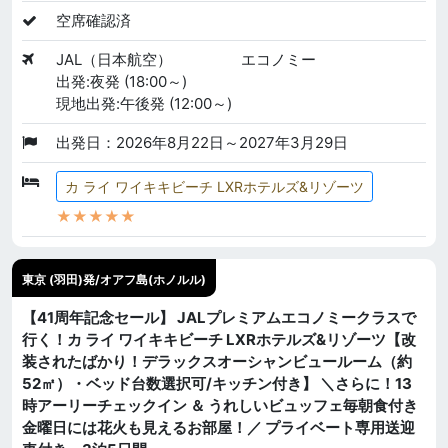
空席確認済
JAL（日本航空）
エコノミー
出発:夜発 (18:00～)
現地出発:午後発 (12:00～)
出発日：2026年8月22日～2027年3月29日
カ ライ ワイキキビーチ LXRホテルズ&リゾーツ
★★★★★
東京 (羽田)発/オアフ島(ホノルル)
【41周年記念セール】 JALプレミアムエコノミークラスで
行く！カ ライ ワイキキビーチ LXRホテルズ&リゾーツ【改
装されたばかり！デラックスオーシャンビュールーム（約
52㎡）・ベッド台数選択可/キッチン付き】 ＼さらに！13
時アーリーチェックイン ＆ うれしいビュッフェ毎朝食付き
金曜日には花火も見えるお部屋！／ プライベート専用送迎