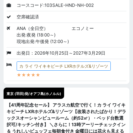
コースコード:103SALE-HND-NH-002
空席確認済
ANA（全日空）
エコノミー
出発:夜発 (18:00～)
現地出発:午後発 (12:00～)
出発日：2026年10月25日～2027年3月29日
カ ライ ワイキキビーチ LXRホテルズ&リゾーツ
★★★★★
東京 (羽田)発/オアフ島(ホノルル)
【41周年記念セール】 アラスカ航空で行く！カ ライ ワイキ
キビーチ LXRホテルズ&リゾーツ【改装されたばかり！デラ
ックスオーシャンビュールーム（約52㎡）・ベッド台数選
択可/キッチン付き】 ＼さらに！13時アーリーチェックイン
＆ うれしいビュッフェ毎朝食付き 金曜日には花火も見える