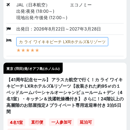
JAL（日本航空）
エコノミー
出発:夜発 (18:00～)
現地出発:午後発 (12:00～)
出発日：2026年8月22日～2027年3月28日
カ ライ ワイキキビーチ LXRホテルズ&リゾーツ
★★★★★
東京 (羽田)発/オアフ島(ホノルル)
【41周年記念セール】 アラスカ航空で行く！カ ライ ワイキ
キビーチ LXRホテルズ&リゾーツ【改装された約95㎡の１
ベッドルームパーシャルオーシャンビュールーム＋デン（4
名1室）・キッチン＆洗濯乾燥機付き】 さらに！24階以上の
高層階のお部屋指定♪ プライベート専用送迎車付き 3泊5日
間
直行便
一人参加可
延泊可
4名1室