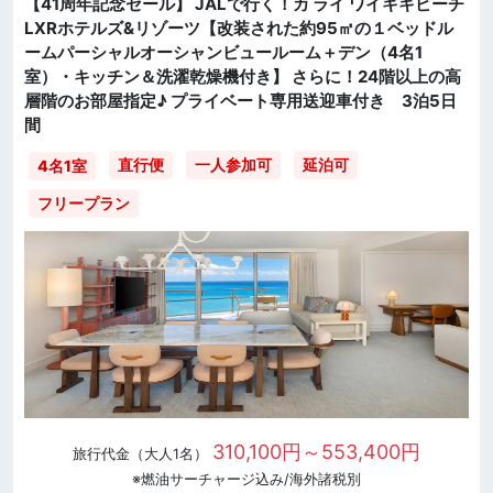
【41周年記念セール】 JALで行く！カ ライ ワイキキビーチ
LXRホテルズ&リゾーツ【改装された約95㎡の１ベッドル
ームパーシャルオーシャンビュールーム＋デン（4名1
室）・キッチン＆洗濯乾燥機付き】 さらに！24階以上の高
層階のお部屋指定♪ プライベート専用送迎車付き 3泊5日
間
直行便
一人参加可
延泊可
4名1室
フリープラン
310,100円～553,400円
旅行代金（大人1名）
※燃油サーチャージ込み/海外諸税別