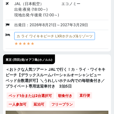
JAL（日本航空）
エコノミー
出発:夜発 (18:00～)
現地出発:午後発 (12:00～)
出発日：2026年8月21日～2027年3月29日
カ ライ ワイキキビーチ LXRホテルズ&リゾーツ
★★★★★
東京 (羽田)発/オアフ島(ホノルル)
＜おトクな人気ツアー＞ JALで行く！カ・ライ・ワイキキ
ビーチ【デラックスルームパーシャルオーシャンビュー
ベッド台数選択可】＼うれしいホテル内での毎朝食付き／
プライベート専用送迎車付き 3泊5日
直行便
ベッド1台または2台選択可
朝食付き
一人参加可
延泊可
フリープラン