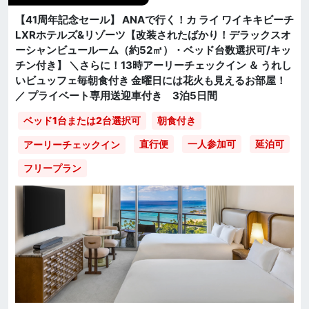
【41周年記念セール】 ANAで行く！カ ライ ワイキキビーチ
LXRホテルズ&リゾーツ【改装されたばかり！デラックスオ
ーシャンビュールーム（約52㎡）・ベッド台数選択可/キッ
チン付き】 ＼さらに！13時アーリーチェックイン ＆ うれし
いビュッフェ毎朝食付き 金曜日には花火も見えるお部屋！
／ プライベート専用送迎車付き 3泊5日間
ベッド1台または2台選択可
朝食付き
直行便
一人参加可
延泊可
アーリーチェックイン
フリープラン