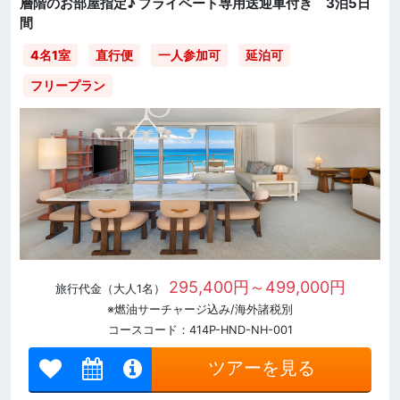
層階のお部屋指定♪ プライベート専用送迎車付き 3泊5日
間
直行便
一人参加可
延泊可
4名1室
フリープラン
295,400円～499,000円
旅行代金（大人1名）
※燃油サーチャージ込み/海外諸税別
コースコード：414P-HND-NH-001
ツアーを見る