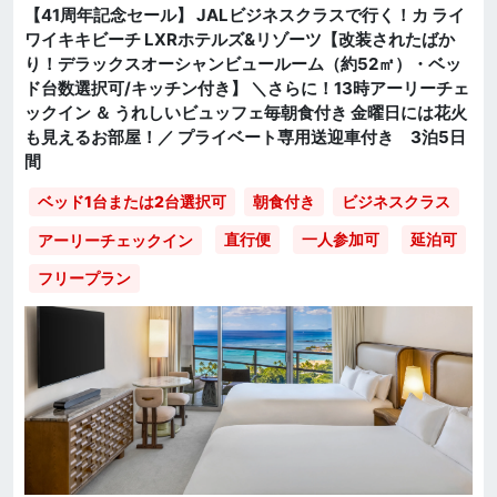
【41周年記念セール】 JALビジネスクラスで行く！カ ライ
ワイキキビーチ LXRホテルズ&リゾーツ【改装されたばか
り！デラックスオーシャンビュールーム（約52㎡）・ベッ
ド台数選択可/キッチン付き】 ＼さらに！13時アーリーチェ
ックイン ＆ うれしいビュッフェ毎朝食付き 金曜日には花火
も見えるお部屋！／ プライベート専用送迎車付き 3泊5日
間
ベッド1台または2台選択可
朝食付き
ビジネスクラス
直行便
一人参加可
延泊可
アーリーチェックイン
フリープラン