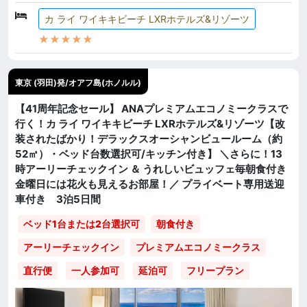
カ ライ ワイキキビーチ LXRホテルズ&リゾーツ
★★★★★
東京 (羽田)発/オアフ島(ホノルル)
【41周年記念セール】 ANAプレミアムエコノミークラスで
行く！カ ライ ワイキキビーチ LXRホテルズ&リゾーツ【改
装されたばかり！デラックスオーシャンビュールーム（約
52㎡）・ベッド台数選択可/キッチン付き】 ＼さらに！13
時アーリーチェックイン ＆ うれしいビュッフェ毎朝食付き
金曜日には花火も見えるお部屋！／ プライベート専用送迎
車付き 3泊5日間
ベッド1台または2台選択可
朝食付き
アーリーチェックイン
プレミアムエコノミークラス
直行便
一人参加可
延泊可
フリープラン