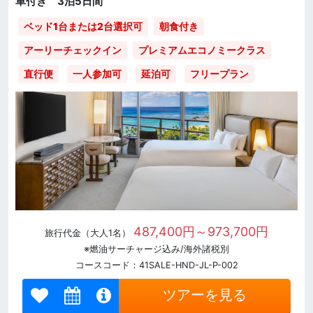
車付き 3泊5日間
ベッド1台または2台選択可
朝食付き
アーリーチェックイン
プレミアムエコノミークラス
直行便
一人参加可
延泊可
フリープラン
487,400円～973,700円
旅行代金（大人1名）
※燃油サーチャージ込み/海外諸税別
コースコード：41SALE-HND-JL-P-002
ツアーを見る