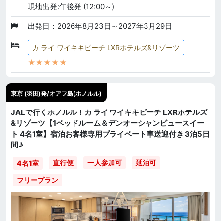
現地出発:午後発 (12:00～)
出発日：2026年8月23日～2027年3月29日
カ ライ ワイキキビーチ LXRホテルズ&リゾーツ
★★★★★
東京 (羽田)発/オアフ島(ホノルル)
JALで行くホノルル！カ ライ ワイキキビーチ LXRホテルズ
&リゾーツ【1ベッドルーム＆デンオーシャンビュースイー
ト 4名1室】宿泊お客様専用プライベート車送迎付き 3泊5日
間♪
直行便
一人参加可
延泊可
4名1室
フリープラン