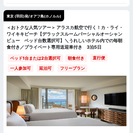
東京 (羽田)発/オアフ島(ホノルル)
＜おトクな人気ツアー＞ アラスカ航空で行く！カ・ライ・
ワイキキビーチ【デラックスルームパーシャルオーシャン
ビュー ベッド台数選択可】＼うれしいホテル内での毎朝
食付き／プライベート専用送迎車付き 3泊5日
直行便
ベッド1台または2台選択可
朝食付き
一人参加可
延泊可
フリープラン