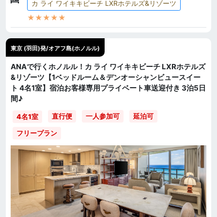
カ ライ ワイキキビーチ LXRホテルズ&リゾーツ
★★★★★
東京 (羽田)発/オアフ島(ホノルル)
ANAで行くホノルル！カ ライ ワイキキビーチ LXRホテルズ
&リゾーツ【1ベッドルーム＆デンオーシャンビュースイー
ト 4名1室】宿泊お客様専用プライベート車送迎付き 3泊5日
間♪
直行便
一人参加可
延泊可
4名1室
フリープラン