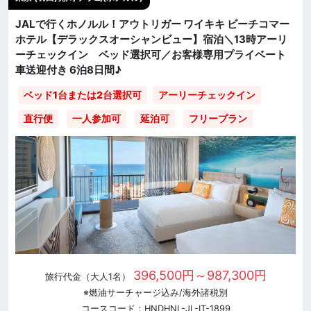
JALで行くホノルル！アウトリガー ワイキキ ビーチコマー
ホテル【デラックスオーシャンビュー】宿泊＼13時アーリ
ーチェックイン ベッド選択可／お客様専用プライベート
車送迎付き 6泊8日間♪
ベッド1台または2台選択可
アーリーチェックイン
直行便
一人参加可
延泊可
フリープラン
396,500円～987,300円
旅行代金（大人1名）
※燃油サーチャージ込み/海外諸税別
コースコード：HNDHNL-JL-IT-1899