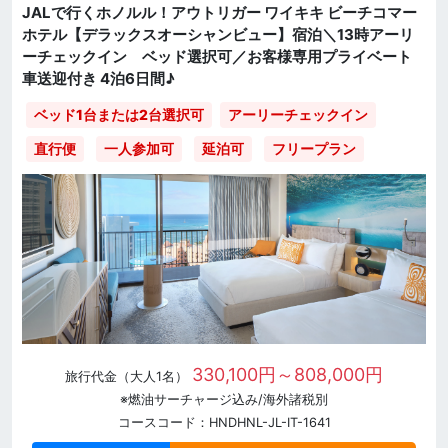
JALで行くホノルル！アウトリガー ワイキキ ビーチコマー
ホテル【デラックスオーシャンビュー】宿泊＼13時アーリ
ーチェックイン ベッド選択可／お客様専用プライベート
車送迎付き 4泊6日間♪
ベッド1台または2台選択可
アーリーチェックイン
直行便
一人参加可
延泊可
フリープラン
330,100円～808,000円
旅行代金（大人1名）
※燃油サーチャージ込み/海外諸税別
コースコード：HNDHNL-JL-IT-1641