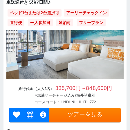
車送迎付き 5泊7日間♪
ベッド1台または2台選択可
アーリーチェックイン
直行便
一人参加可
延泊可
フリープラン
335,700円～848,600円
旅行代金（大人1名）
※燃油サーチャージ込み/海外諸税別
コースコード：HNDHNL-JL-IT-1772
ツアーを見る