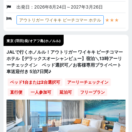
出発日：2026年8月24日～2027年3月26日
★★★
アウトリガー ワイキキ ビーチコマー ホテル
東京 (羽田)発/オアフ島(ホノルル)
JALで行くホノルル！アウトリガー ワイキキ ビーチコマー
ホテル【デラックスオーシャンビュー】宿泊＼13時アーリ
ーチェックイン ベッド選択可／お客様専用プライベート
車送迎付き 5泊7日間♪
ベッド1台または2台選択可
アーリーチェックイン
直行便
一人参加可
延泊可
フリープラン