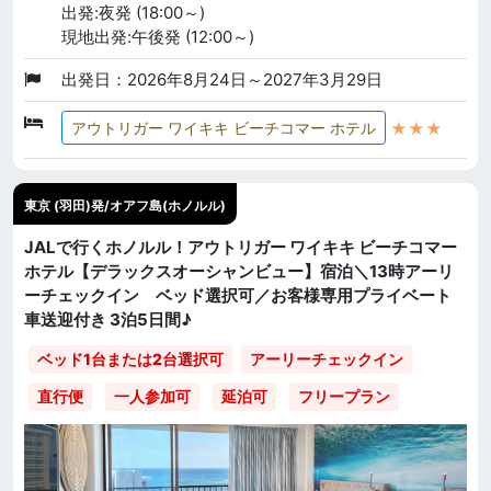
出発:夜発 (18:00～)
現地出発:午後発 (12:00～)
出発日：2026年8月24日～2027年3月29日
★★★
アウトリガー ワイキキ ビーチコマー ホテル
東京 (羽田)発/オアフ島(ホノルル)
JALで行くホノルル！アウトリガー ワイキキ ビーチコマー
ホテル【デラックスオーシャンビュー】宿泊＼13時アーリ
ーチェックイン ベッド選択可／お客様専用プライベート
車送迎付き 3泊5日間♪
ベッド1台または2台選択可
アーリーチェックイン
直行便
一人参加可
延泊可
フリープラン