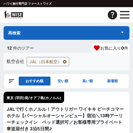
ハワイ旅行専門店 ファーストワイズ
再検索
12
件のツアー
お気に入り
0
件
航空会社
JAL（日本航空）
おすすめ順
安い順
高い順
新着順
東京 (羽田)発/オアフ島(ホノルル)
JALで行くホノルル！アウトリガー ワイキキ ビーチコマー
ホテル【パーシャルオーシャンビュー】宿泊＼13時アーリ
ーチェックイン ベッド選択可／お客様専用プライベート
車送迎付き 3泊5日間♪