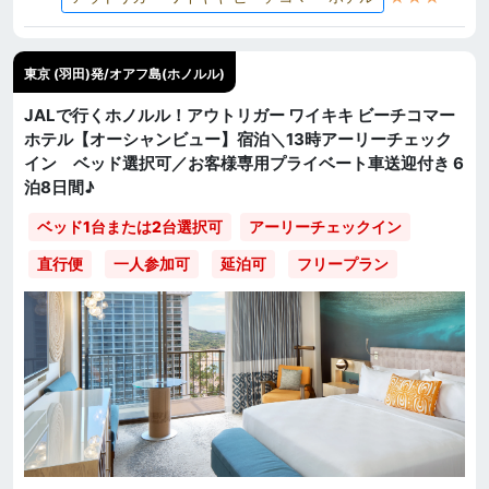
東京 (羽田)発/オアフ島(ホノルル)
JALで行くホノルル！アウトリガー ワイキキ ビーチコマー
ホテル【オーシャンビュー】宿泊＼13時アーリーチェック
イン ベッド選択可／お客様専用プライベート車送迎付き 6
泊8日間♪
ベッド1台または2台選択可
アーリーチェックイン
直行便
一人参加可
延泊可
フリープラン