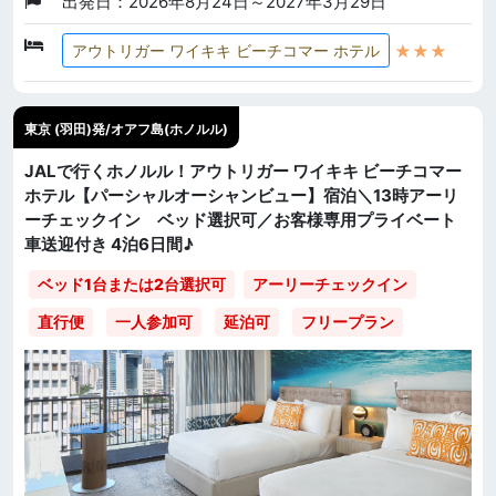
出発日：2026年8月24日～2027年3月29日
★★★
アウトリガー ワイキキ ビーチコマー ホテル
東京 (羽田)発/オアフ島(ホノルル)
JALで行くホノルル！アウトリガー ワイキキ ビーチコマー
ホテル【パーシャルオーシャンビュー】宿泊＼13時アーリ
ーチェックイン ベッド選択可／お客様専用プライベート
車送迎付き 4泊6日間♪
ベッド1台または2台選択可
アーリーチェックイン
直行便
一人参加可
延泊可
フリープラン