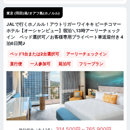
東京 (羽田)発/オアフ島(ホノルル)
JALで行くホノルル！アウトリガー ワイキキ ビーチコマー
ホテル【オーシャンビュー】宿泊＼13時アーリーチェック
イン ベッド選択可／お客様専用プライベート車送迎付き 4
泊6日間♪
ベッド1台または2台選択可
アーリーチェックイン
直行便
一人参加可
延泊可
フリープラン
314,500円～765,900円
旅行代金（大人1名）