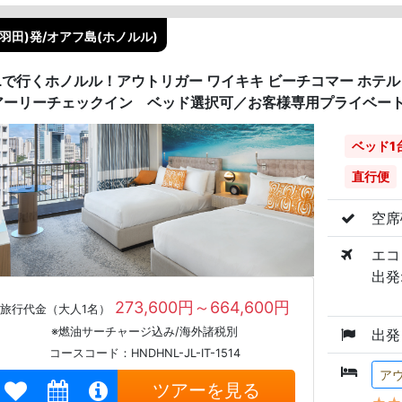
(羽田)発/オアフ島(ホノルル)
ALで行くホノルル！アウトリガー ワイキキ ビーチコマー ホテ
アーリーチェックイン ベッド選択可／お客様専用プライベート車
ベッド1
直行便
空席
エコ
出発:
273,600円～664,600円
旅行代金（大人1名）
※燃油サーチャージ込み/海外諸税別
出発
コースコード：HNDHNL-JL-IT-1514
ア
ツアーを見る