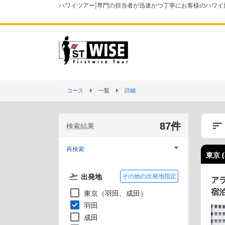
ハワイツアー|専門の担当者が迅速かつ丁寧にお客様のハワイ
コース
一覧
詳細
87件
検索結果
再検索
東京 
出発地
その他の出発地指定
ア
宿
東京（羽田、成田）
羽田
成田