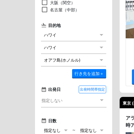
大阪（関空）
名古屋（中部）
目的地
行き先を追加
＋
出発日
出発時間帯指定
東京 
ア
日数
時
～