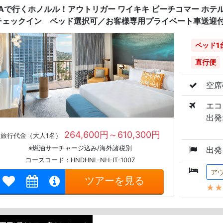
NAで行くホノルル！アウトリガー ワイキキ ビーチコマー ホテ
チェックイン ベッド選択可／お客様専用プライベート車送迎付き
ベッド1
直行便
空席
エコ
出発:
264,600円～610,300円
旅行代金（大人1名）
※燃油サーチャージ込み/海外諸税別
出発
コースコード：HNDHNL-NH-IT-1007
ア
ツアーを見る
★★