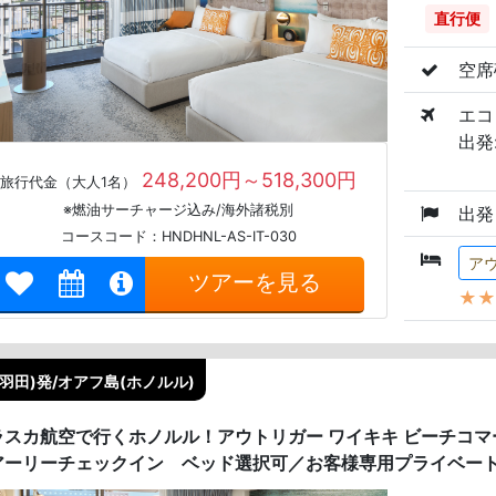
直行便
空席
エコ
出発:
248,200円～518,300円
旅行代金（大人1名）
※燃油サーチャージ込み/海外諸税別
出発
コースコード：HNDHNL-AS-IT-030
ア
ツアーを見る
★★
(羽田)発/オアフ島(ホノルル)
ラスカ航空で行くホノルル！アウトリガー ワイキキ ビーチコマー
アーリーチェックイン ベッド選択可／お客様専用プライベート車