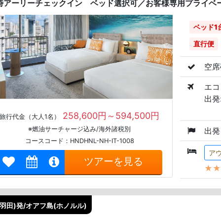
3時アーリーチェックイン ベッド選択可／お客様専用プライベー
ベッド1
直行便
空席
エコ
出発:
258,600円～594,500円
旅行代金（大人1名）
※燃油サーチャージ込み/海外諸税別
出発
コースコード：HNDHNL-NH-IT-1008
ア
ツアーを見る
★★
(羽田)発/オアフ島(ホノルル)