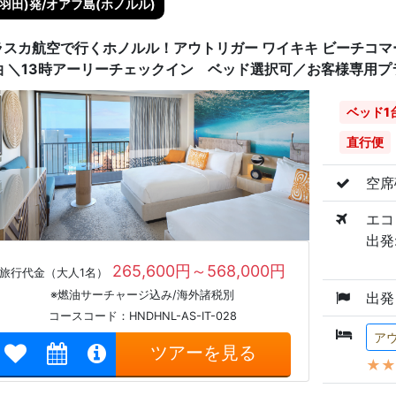
(羽田)発/オアフ島(ホノルル)
ラスカ航空で行くホノルル！アウトリガー ワイキキ ビーチコマ
泊 ＼13時アーリーチェックイン ベッド選択可／お客様専用プ
ベッド1
直行便
空席
エコ
出発:
265,600円～568,000円
旅行代金（大人1名）
※燃油サーチャージ込み/海外諸税別
出発
コースコード：HNDHNL-AS-IT-028
ア
ツアーを見る
★★