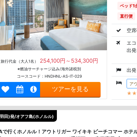
ベッド1
直行便
空席
エコ
出発:
254,100円～534,300円
旅行代金（大人1名）
※燃油サーチャージ込み/海外諸税別
出発
コースコード：HNDHNL-AS-IT-029
ア
ツアーを見る
★★
(羽田)発/オアフ島(ホノルル)
NAで行くホノルル！アウトリガー ワイキキ ビーチコマー ホ