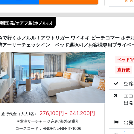
★★
(羽田)発/オアフ島(ホノルル)
NAで行くホノルル！アウトリガー ワイキキ ビーチコマー ホ
3時アーリーチェックイン ベッド選択可／お客様専用プライベー
ベッド1
直行便
空席
エコ
出発:
276,100円～641,200円
旅行代金（大人1名）
※燃油サーチャージ込み/海外諸税別
出発
コースコード：HNDHNL-NH-IT-1006