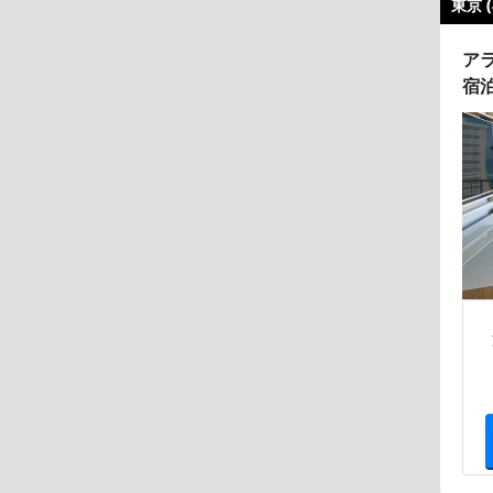
東京 
ア
宿