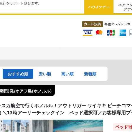
旅行をサポート致します。
おすすめ順
安い順
高い順
新着順
(羽田)発/オアフ島(ホノルル)
ラスカ航空で行くホノルル！アウトリガー ワイキキ ビーチコマ
泊 ＼13時アーリーチェックイン ベッド選択可／お客様専用プ
ベッド1