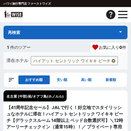
ハワイ旅行専門店 ファーストワイズ
再検索
1
件のツアー
お気に入り
0
件
滞在ホテル
ハイアット セントリック ワイキキ ビーチ
おすすめ順
安い順
高い順
新着順
名古屋 (中部)発/オアフ島(ホノルル)
【41周年記念セール】 JALで行く！好立地でスタイリッシ
ュなホテルに滞在！ハイアット セントリック ワイキキ ビー
チ【デラックスルーム 14階以上 ベッド台数選択可】＼12時
アーリーチェックイン（通常15時）！／ プライベート専用