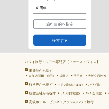
旅行目的を指定
検索する
ハワイ旅行・ツアー専門店【ファーストワイズ】
出発地から探す
東京発(羽田、成田)
成田発
羽田発
大阪発(関空発)
行き先から探す
オアフ島(ホノルル)
ハワイ島
航空会社から探す
JAL(日本航空)
ANA(全日空)
高級ホテル・ビジネスクラスのハワイ旅行