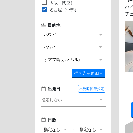
大阪（関空）
ハ
名古屋（中部）
チ
目的地
行き先を追加
＋
出発日
出発時間帯指定
日数
～