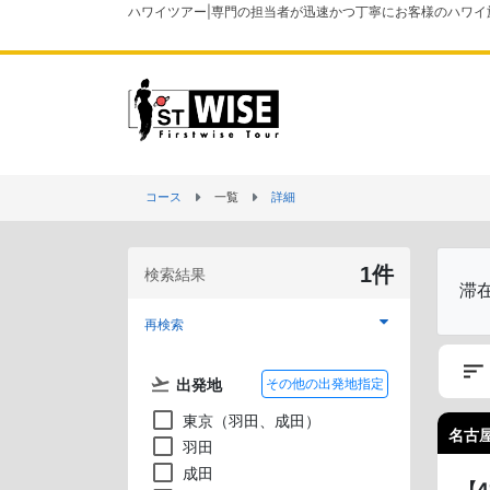
ハワイツアー|専門の担当者が迅速かつ丁寧にお客様のハワイ
コース
一覧
詳細
1件
検索結果
滞
再検索
出発地
その他の出発地指定
東京（羽田、成田）
名古屋
羽田
成田
【