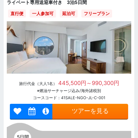
ライベート専用送迎車付き 3泊5日間
直行便
一人参加可
延泊可
フリープラン
445,500円～990,300円
旅行代金（大人1名）
※燃油サーチャージ込み/海外諸税別
コースコード：41SALE-NGO-JL-C-001
ツアーを見る
5日間