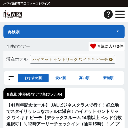
ハワイ旅行専門店 ファーストワイズ
再検索
1
件のツアー
お気に入り
0
件
滞在ホテル
ハイアット セントリック ワイキキ ビーチ
おすすめ順
安い順
高い順
新着順
名古屋 (中部)発/オアフ島(ホノルル)
【41周年記念セール】 JALビジネスクラスで行く！好立地
でスタイリッシュなホテルに滞在！ハイアット セントリッ
ク ワイキキ ビーチ【デラックスルーム 14階以上 ベッド台数
選択可】＼12時アーリーチェックイン（通常15時）！／ プ