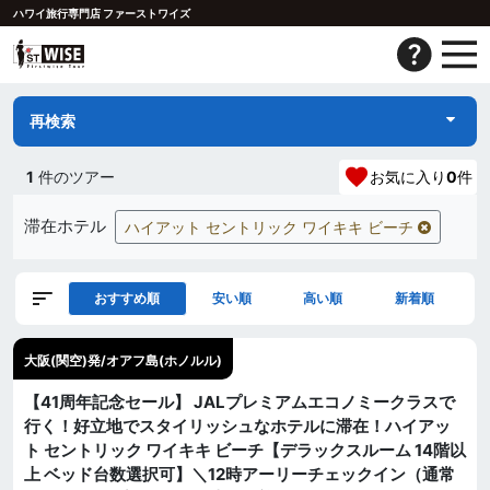
ハワイ旅行専門店 ファーストワイズ
再検索
1
件のツアー
お気に入り
0
件
滞在ホテル
ハイアット セントリック ワイキキ ビーチ
おすすめ順
安い順
高い順
新着順
大阪(関空)発/オアフ島(ホノルル)
【41周年記念セール】 JALプレミアムエコノミークラスで
行く！好立地でスタイリッシュなホテルに滞在！ハイアッ
ト セントリック ワイキキ ビーチ【デラックスルーム 14階以
上 ベッド台数選択可】＼12時アーリーチェックイン（通常