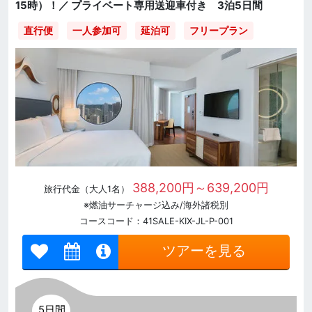
15時）！／ プライベート専用送迎車付き 3泊5日間
直行便
一人参加可
延泊可
フリープラン
388,200円～639,200円
旅行代金（大人1名）
※燃油サーチャージ込み/海外諸税別
コースコード：41SALE-KIX-JL-P-001
ツアーを見る
5日間