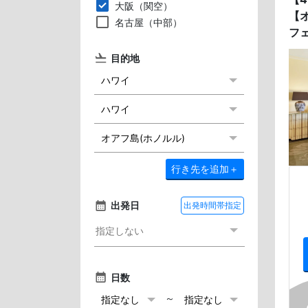
大阪（関空）
【
名古屋（中部）
フ
目的地
行き先を追加
＋
出発日
出発時間帯指定
日数
～