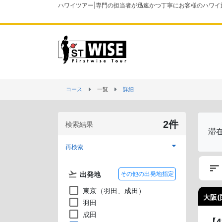
ハワイツアー|専門の担当者が迅速かつ丁寧にお客様のハワイ
コース
一覧
詳細
2件
検索結果
滞
再検索
出発地
その他の出発地指定
東京（羽田、成田）
大阪(
羽田
成田
【