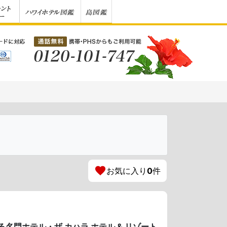
お気に入り
0
件
名門ホテル・ザ カハラ ホテル & リゾート