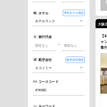
ホテル
滞在ホテル指定
大阪(
【
旅行代金
ャ
～
食
航空会社
航空会社指定
コースコード
キーワード