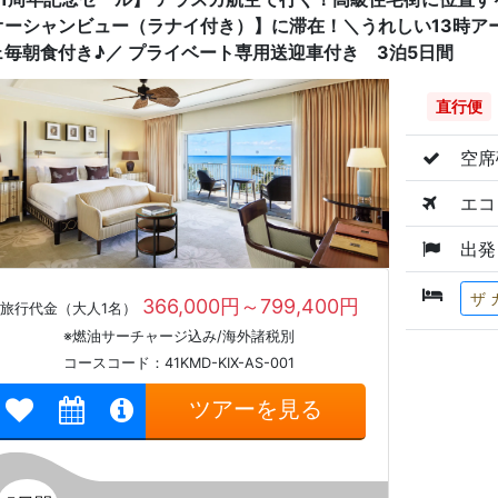
オーシャンビュー（ラナイ付き）】に滞在！＼うれしい13時ア
ェ毎朝食付き♪／ プライベート専用送迎車付き 3泊5日間
直行便
空席
エコ
出発
ザ 
366,000円～799,400円
旅行代金（大人1名）
※燃油サーチャージ込み/海外諸税別
コースコード：41KMD-KIX-AS-001
ツアーを見る