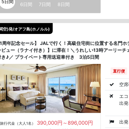
5日間
6日間
7日間
8日間
関空)発/オアフ島(ホノルル)
41周年記念セール】 JALで行く！高級住宅街に位置する名門ホテ
ンビュー（ラナイ付き）】に滞在！＼うれしい13時アーリーチ
付き♪／ プライベート専用送迎車付き 3泊5日間
直行便
空席
エコ
出発:
出発
390,000円～896,000円
旅行代金（大人1名）