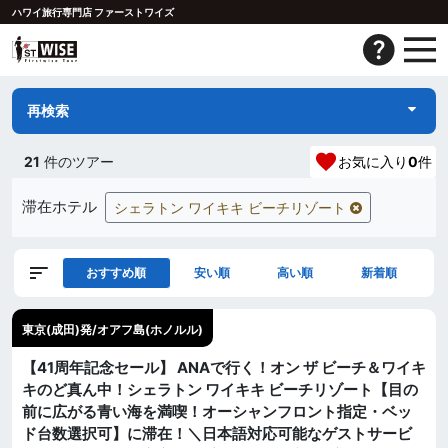
ハワイ旅行専門店 ファーストワイズ
再検索
21
件のツアー
お気に入り
0
件
滞在ホテル
シェラトン ワイキキ ビーチリゾート
おすすめ順
安い順
高い順
新着順
東京(成田)発/オアフ島(ホノルル)
【41周年記念セール】 ANAで行く！オン ザ ビーチ＆ワイキ
キのど真ん中！シェラトン ワイキキ ビーチリゾート【目の
前に広がる青い海を満喫！オーシャンフロント指定・ベッ
ド台数選択可】に滞在！＼日本語対応可能なゲストサービ