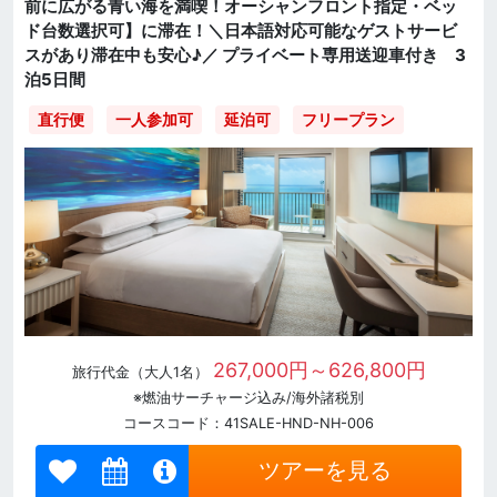
前に広がる青い海を満喫！オーシャンフロント指定・ベッ
ド台数選択可】に滞在！＼日本語対応可能なゲストサービ
スがあり滞在中も安心♪／ プライベート専用送迎車付き 3
泊5日間
直行便
一人参加可
延泊可
フリープラン
267,000円～626,800円
旅行代金（大人1名）
※燃油サーチャージ込み/海外諸税別
コースコード：41SALE-HND-NH-006
ツアーを見る