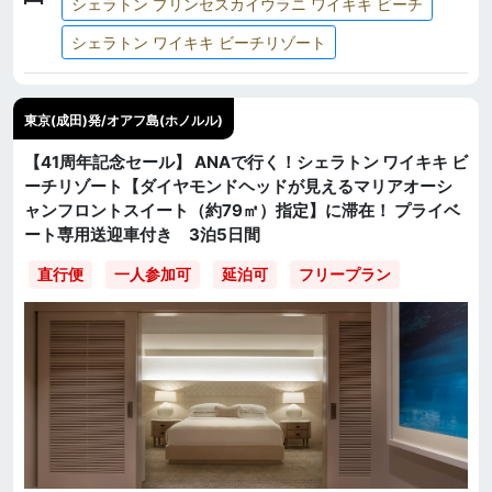
シェラトン プリンセスカイウラニ ワイキキ ビーチ
シェラトン ワイキキ ビーチリゾート
東京(成田)発/オアフ島(ホノルル)
【41周年記念セール】 ANAで行く！シェラトン ワイキキ ビ
ーチリゾート【ダイヤモンドヘッドが見えるマリアオーシ
ャンフロントスイート（約79㎡）指定】に滞在！ プライベ
ート専用送迎車付き 3泊5日間
直行便
一人参加可
延泊可
フリープラン