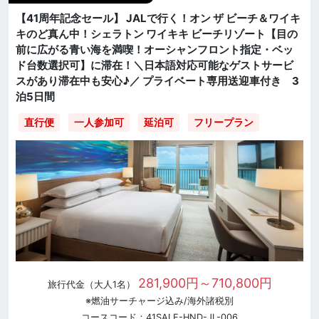
【41周年記念セール】 JALで行く！オン ザ ビーチ＆ワイキ
キのど真ん中！シェラトン ワイキキ ビーチリゾート【目の
前に広がる青い海を満喫！オーシャンフロント指定・ベッ
ド台数選択可】に滞在！＼日本語対応可能なゲストサービ
スがあり滞在中も安心♪／ プライベート専用送迎車付き 3
泊5日間
直行便
一人参加可
延泊可
フリープラン
281,900円～710,800円
旅行代金（大人1名）
※燃油サーチャージ込み/海外諸税別
コースコード：41SALE-HND-JL-006