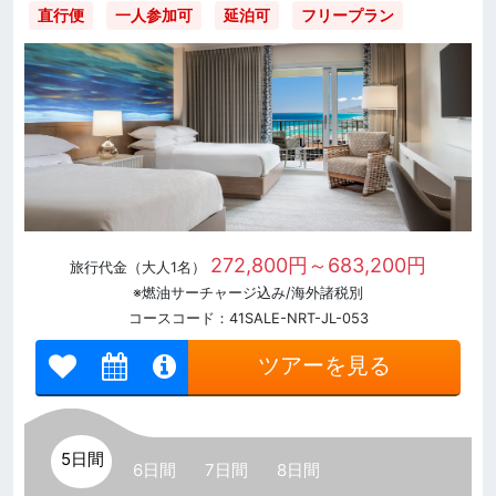
直行便
一人参加可
延泊可
フリープラン
272,800円～683,200円
旅行代金（大人1名）
※燃油サーチャージ込み/海外諸税別
コースコード：41SALE-NRT-JL-053
ツアーを見る
5日間
6日間
7日間
8日間