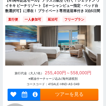
【41周年記念セール】 アラスカ航空で行く！シェラトン ワ
イキキ ビーチリゾート【オーシャンビュー指定・ベッド台
数選択可】に滞在！ プライベート専用送迎車付き 3泊5日間
直行便
一人参加可
延泊可
フリープラン
255,400円～558,000円
旅行代金（大人1名）
※燃油サーチャージ込み/海外諸税別
コースコード：41SALE-HND-AS-049
ツアーを見る