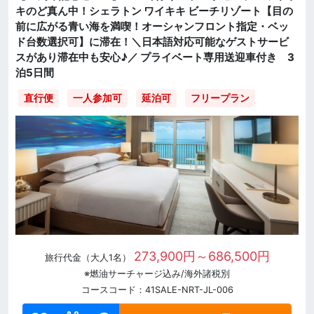
キのど真ん中！シェラトン ワイキキ ビーチリゾート【目の
前に広がる青い海を満喫！オーシャンフロント指定・ベッ
ド台数選択可】に滞在！＼日本語対応可能なゲストサービ
スがあり滞在中も安心♪／ プライベート専用送迎車付き 3
泊5日間
直行便
一人参加可
延泊可
フリープラン
273,900円～686,500円
旅行代金（大人1名）
※燃油サーチャージ込み/海外諸税別
コースコード：41SALE-NRT-JL-006