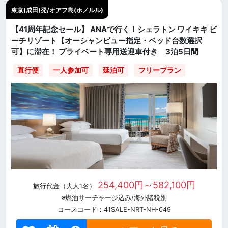
東京(成田)発/オアフ島(ホノルル)
【41周年記念セール】 ANAで行く！シェラトン ワイキキ ビ
ーチリゾート【オーシャンビュー指定・ベッド台数選択
可】に滞在！ プライベート専用送迎車付き 3泊5日間
直行便
一人参加可
延泊可
フリープラン
254,400円～582,100円
旅行代金（大人1名）
※燃油サーチャージ込み/海外諸税別
コースコード：41SALE-NRT-NH-049