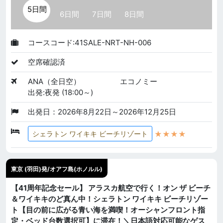
5日間
6日間
7日間
8日間
コースコード:41SALE-NRT-NH-006
空席確認済
ANA（全日空）
エコノミー
出発:夜発 (18:00～)
出発日：2026年8月22日～2026年12月25日
★★★★
シェラトン ワイキキ ビーチリゾート
東京 (羽田)発/オアフ島(ホノルル)
【41周年記念セール】 アラスカ航空で行く！オン ザ ビーチ
＆ワイキキのど真ん中！シェラトン ワイキキ ビーチリゾー
ト【目の前に広がる青い海を満喫！オーシャンフロント指
定・ベッド台数選択可】に滞在！＼日本語対応可能なゲス