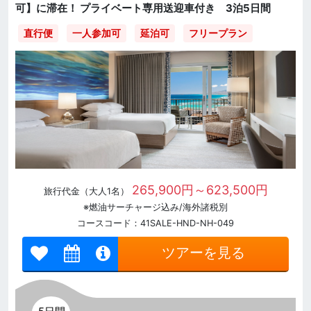
可】に滞在！ プライベート専用送迎車付き 3泊5日間
直行便
一人参加可
延泊可
フリープラン
265,900円～623,500円
旅行代金（大人1名）
※燃油サーチャージ込み/海外諸税別
コースコード：41SALE-HND-NH-049
ツアーを見る