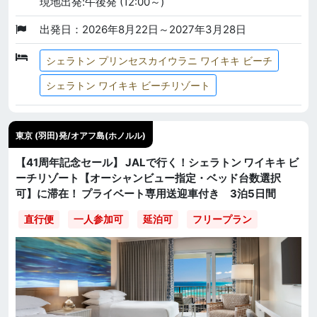
現地出発:午後発 (12:00～)
出発日：2026年8月22日～2027年3月28日
シェラトン プリンセスカイウラニ ワイキキ ビーチ
シェラトン ワイキキ ビーチリゾート
東京 (羽田)発/オアフ島(ホノルル)
【41周年記念セール】 JALで行く！シェラトン ワイキキ ビ
ーチリゾート【オーシャンビュー指定・ベッド台数選択
可】に滞在！ プライベート専用送迎車付き 3泊5日間
直行便
一人参加可
延泊可
フリープラン