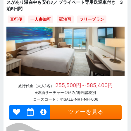
スがあり滞在中も安心♪／ プライベート専用送迎車付き 3
泊5日間
直行便
一人参加可
延泊可
フリープラン
255,500円～585,400円
旅行代金（大人1名）
※燃油サーチャージ込み/海外諸税別
コースコード：41SALE-NRT-NH-006
ツアーを見る