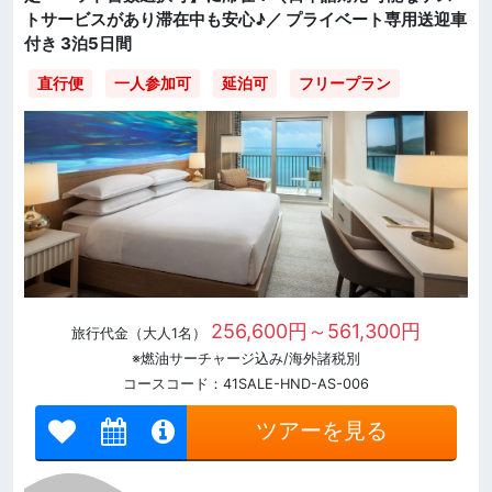
トサービスがあり滞在中も安心♪／ プライベート専用送迎車
付き 3泊5日間
直行便
一人参加可
延泊可
フリープラン
256,600円～561,300円
旅行代金（大人1名）
※燃油サーチャージ込み/海外諸税別
コースコード：41SALE-HND-AS-006
ツアーを見る