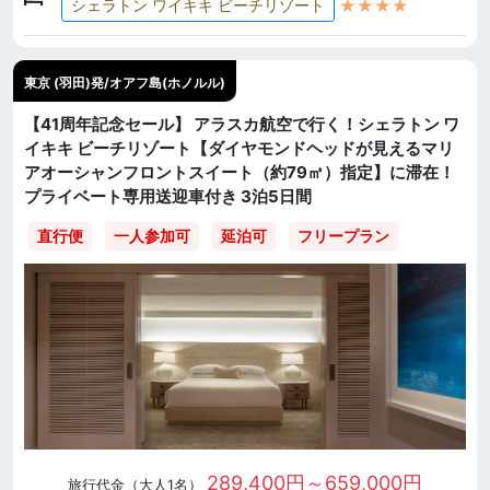
★★★★
シェラトン ワイキキ ビーチリゾート
東京 (羽田)発/オアフ島(ホノルル)
【41周年記念セール】 アラスカ航空で行く！シェラトン ワ
イキキ ビーチリゾート【ダイヤモンドヘッドが見えるマリ
アオーシャンフロントスイート（約79㎡）指定】に滞在！
プライベート専用送迎車付き 3泊5日間
直行便
一人参加可
延泊可
フリープラン
289,400円～659,000円
旅行代金（大人1名）