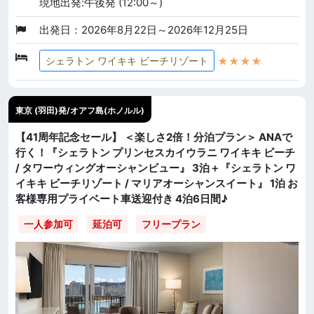
現地出発:午後発 (12:00～)
出発日：2026年8月22日～2026年12月25日
★★★★
シェラトン ワイキキ ビーチリゾート
東京 (羽田)発/オアフ島(ホノルル)
【41周年記念セール】 ＜楽しさ2倍！分泊プラン＞ ANAで
行く！『シェラトン プリンセスカイウラニ ワイキキ ビーチ
/ タワーウィングオーシャンビュー』 3泊＋『シェラトン ワ
イキキ ビーチリゾート / マリアオーシャンスイート』 1泊 お
客様専用プライベート車送迎付き 4泊6日間♪
一人参加可
延泊可
フリープラン