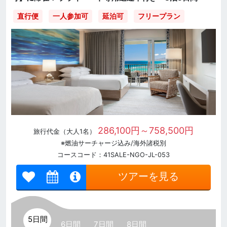
直行便
一人参加可
延泊可
フリープラン
286,100円～758,500円
旅行代金（大人1名）
※燃油サーチャージ込み/海外諸税別
コースコード：41SALE-NGO-JL-053
ツアーを見る
5日間
6日間
7日間
8日間