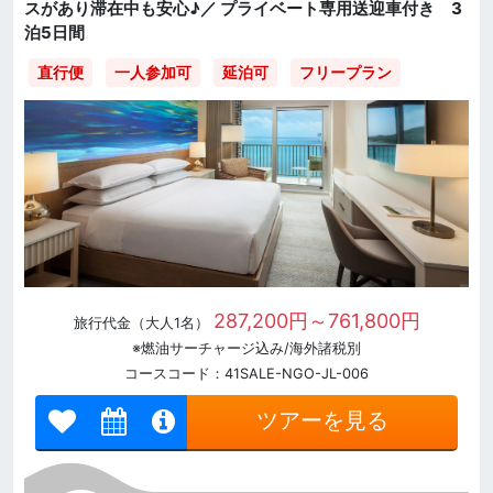
スがあり滞在中も安心♪／ プライベート専用送迎車付き 3
泊5日間
直行便
一人参加可
延泊可
フリープラン
287,200円～761,800円
旅行代金（大人1名）
※燃油サーチャージ込み/海外諸税別
コースコード：41SALE-NGO-JL-006
ツアーを見る