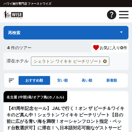
ハワイ旅行専門店 ファーストワイズ
再検索
4
件のツアー
お気に入り
0
件
滞在ホテル
シェラトン ワイキキ ビーチリゾート
おすすめ順
安い順
高い順
新着順
名古屋 (中部)発/オアフ島(ホノルル)
【41周年記念セール】 JALで行く！オン ザ ビーチ＆ワイキ
キのど真ん中！シェラトン ワイキキ ビーチリゾート【目の
前に広がる青い海を満喫！オーシャンフロント指定・ベッ
ド台数選択可】に滞在！＼日本語対応可能なゲストサービ