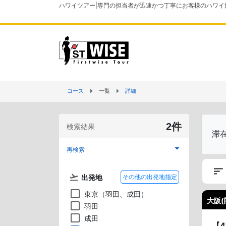
ハワイツアー|専門の担当者が迅速かつ丁寧にお客様のハワイ
コース
一覧
詳細
2件
検索結果
滞
再検索
出発地
その他の出発地指定
東京（羽田、成田）
大阪(
羽田
成田
【