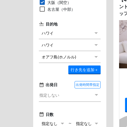
大阪（関空）
ン
名古屋（中部）
ッ
目的地
行き先を追加
＋
出発日
出発時間帯指定
日数
～