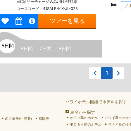
※燃油サーチャージ込み/海外諸税別
プ
コースコード：41SALE-KIX-JL-028
ツアーを見る
5日間
6日間
7日間
8日間
1
ハワイホテル図鑑でホテルを探す
島名から探す
オアフ島のホテル
ハワイ島のホテ
名古屋発(中部発)
福岡発
モロカイ島のホテル
ラナイ島のホ