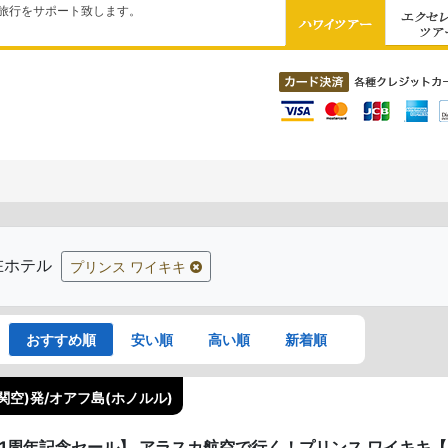
旅行をサポート致します。
在ホテル
プリンス ワイキキ
おすすめ順
安い順
高い順
新着順
関空)発/オアフ島(ホノルル)
41周年記念セール】 アラスカ航空で行く！プリンス ワイキキ【