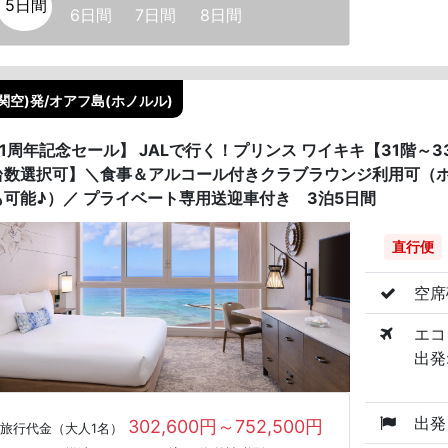
5日間
6日間
7日間
8日間
関空)発/オアフ島(ホノルル)
41周年記念セール】 JALで行く！プリンス ワイキキ【31階
台数選択可】＼食事＆アルコール付きクラブラウンジ利用可（
も可能♪）／ プライベート専用送迎車付き 3泊5日間
直行便
空席
エコ
出発:
出発
302,600円～752,500円
旅行代金（大人1名）