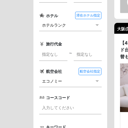
ホテル
滞在ホテル指定
大阪(
【
旅行代金
ド
～
替
航空会社
航空会社指定
コースコード
キーワード