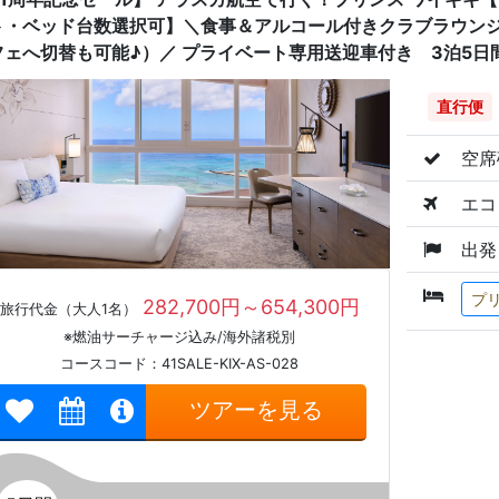
ト・ベッド台数選択可】＼食事＆アルコール付きクラブラウン
フェへ切替も可能♪）／ プライベート専用送迎車付き 3泊5日
直行便
空席
エコ
出発
プ
282,700円～654,300円
旅行代金（大人1名）
※燃油サーチャージ込み/海外諸税別
コースコード：41SALE-KIX-AS-028
ツアーを見る