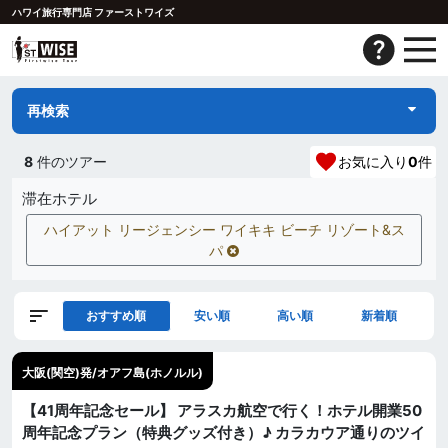
ハワイ旅行専門店 ファーストワイズ
再検索
8
件のツアー
お気に入り
0
件
滞在ホテル
ハイアット リージェンシー ワイキキ ビーチ リゾート&ス
パ
おすすめ順
安い順
高い順
新着順
大阪(関空)発/オアフ島(ホノルル)
【41周年記念セール】 アラスカ航空で行く！ホテル開業50
周年記念プラン（特典グッズ付き）♪ カラカウア通りのツイ