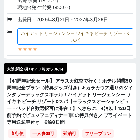
出発:夜発 (18:00～)
現地出発:午前発 (8:00～)
出発日：2026年8月21日～2027年3月26日
ハイアット リージェンシー ワイキキ ビーチ リゾート&
スパ
★★★★
大阪(関空)発/オアフ島(ホノルル)
【41周年記念セール】 アラスカ航空で行く！ホテル開業50
周年記念プラン（特典グッズ付き）♪ カラカウア通りのツイ
ンタワーデラックスホテル！ハイアット リージェンシー ワ
イキキ ビーチ リゾート&スパ【デラックスオーシャンビュ
ー・ベッド台数選択可に滞在！】＼さらに、4泊以上120日
前予約でビュッフェディナー1回の特典付き／ プライベート
専用送迎車付き 6泊8日間
直行便
一人参加可
延泊可
フリープラン