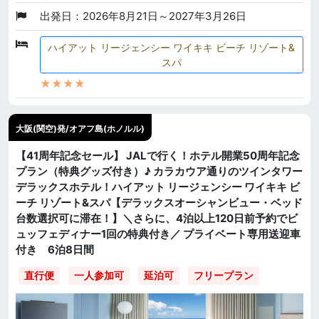
出発日：2026年8月21日～2027年3月26日
ハイアット リージェンシー ワイキキ ビーチ リゾート&
スパ
★★★★
大阪(関空)発/オアフ島(ホノルル)
【41周年記念セール】 JALで行く！ホテル開業50周年記念
プラン（特典グッズ付き）♪ カラカウア通りのツインタワー
デラックスホテル！ハイアット リージェンシー ワイキキ ビ
ーチ リゾート&スパ【デラックスオーシャンビュー・ベッド
台数選択可に滞在！】＼さらに、4泊以上120日前予約でビ
ュッフェディナー1回の特典付き／ プライベート専用送迎車
付き 6泊8日間
直行便
一人参加可
延泊可
フリープラン