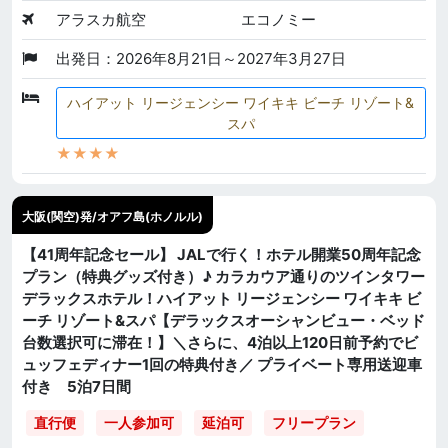
アラスカ航空
エコノミー
出発日：2026年8月21日～2027年3月27日
ハイアット リージェンシー ワイキキ ビーチ リゾート&
スパ
★★★★
大阪(関空)発/オアフ島(ホノルル)
【41周年記念セール】 JALで行く！ホテル開業50周年記念
プラン（特典グッズ付き）♪ カラカウア通りのツインタワー
デラックスホテル！ハイアット リージェンシー ワイキキ ビ
ーチ リゾート&スパ【デラックスオーシャンビュー・ベッド
台数選択可に滞在！】＼さらに、4泊以上120日前予約でビ
ュッフェディナー1回の特典付き／ プライベート専用送迎車
付き 5泊7日間
直行便
一人参加可
延泊可
フリープラン