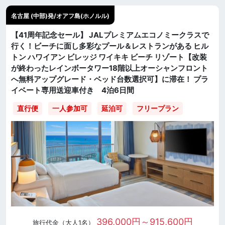
名古屋 (中部)発/オアフ島(ホノルル)
【41周年記念セール】 JALプレミアムエコノミークラスで
行く！ビーチに面し多彩なプール＆レストランがある ヒル
トン ハワイアン ビレッジ ワイキキ ビーチ リゾート【改装
が終わったレインボータワー18階以上オーシャンフロント
へ無料アップグレード・ベッド台数選択可】に滞在！ プラ
イベート専用送迎車付き 4泊6日間
直行便
一人参加可
延泊可
フリープラン
396,000円～915,600円
旅行代金（大人1名）