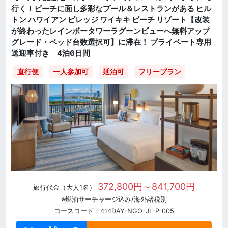
行く！ビーチに面し多彩なプール＆レストランがある ヒル
トン ハワイアン ビレッジ ワイキキ ビーチ リゾート【改装
が終わったレインボータワーラグーンビューへ無料アップ
グレード・ベッド台数選択可】に滞在！ プライベート専用
送迎車付き 4泊6日間
直行便
一人参加可
延泊可
フリープラン
372,800円～841,700円
旅行代金（大人1名）
※燃油サーチャージ込み/海外諸税別
コースコード：414DAY-NGO-JL-P-005