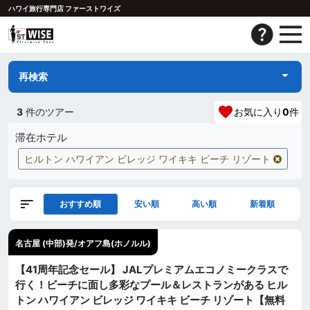
ハワイ旅行専門店 ファーストワイズ
再検索
3
件のツアー
お気に入り
0
件
滞在ホテル
ヒルトン ハワイアン ビレッジ ワイキキ ビーチ リゾート
おすすめ順
安い順
高い順
新着順
名古屋 (中部)発/オアフ島(ホノルル)
【41周年記念セール】 JALプレミアムエコノミークラスで
行く！ビーチに面し多彩なプール＆レストランがある ヒル
トン ハワイアン ビレッジ ワイキキ ビーチ リゾート【無料