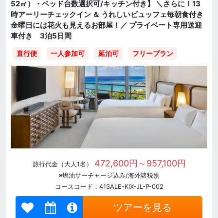
52㎡）・ベッド台数選択可/キッチン付き】 ＼さらに！13
時アーリーチェックイン ＆ うれしいビュッフェ毎朝食付き
金曜日には花火も見えるお部屋！／ プライベート専用送迎
車付き 3泊5日間
直行便
一人参加可
延泊可
フリープラン
472,600円～957,100円
旅行代金（大人1名）
※燃油サーチャージ込み/海外諸税別
コースコード：41SALE-KIX-JL-P-002
ツアーを見る