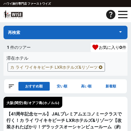
ハワイ旅行専門店 ファーストワイズ
再検索
1
件のツアー
お気に入り
0
件
滞在ホテル
カ ライ ワイキキビーチ LXRホテルズ&リゾーツ
おすすめ順
安い順
高い順
新着順
大阪(関空)発/オアフ島(ホノルル)
【41周年記念セール】 JALプレミアムエコノミークラスで
行く！カ ライ ワイキキビーチ LXRホテルズ&リゾーツ【改
装されたばかり！デラックスオーシャンビュールーム（約