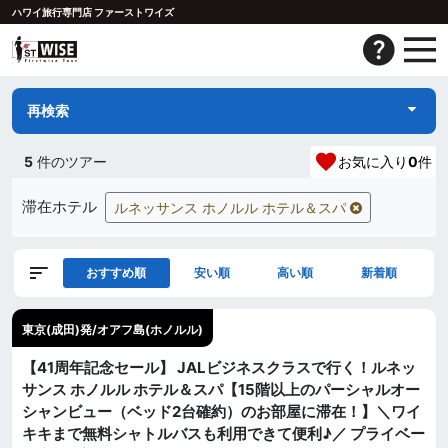
ハワイ旅行専門店 ファーストワイズ
再検索
5
件のツアー
お気に入り
0
件
滞在ホテル
ルネッサンス ホノルル ホテル＆スパ
おすすめ順
安い順
高い順
新着順
東京(成田)発/オアフ島(ホノルル)
【41周年記念セール】 JALビジネスクラスで行く！ルネッ
サンス ホノルル ホテル＆スパ【15階以上のパーシャルオー
シャンビュー（ベッド2台確約）のお部屋に滞在！】＼ワイ
キキまで無料シャトルバスも利用できて便利♪／ プライベー