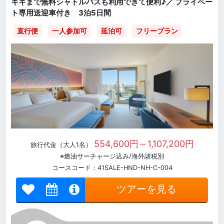
キキまで無料シャトルバスも利用できて便利♪／ プライベー
ト専用送迎車付き 3泊5日間
直行便
一人参加可
延泊可
フリープラン
554,600円～1,107,200円
旅行代金（大人1名）
※燃油サーチャージ込み/海外諸税別
コースコード：41SALE-HND-NH-C-004
ツアーを見る