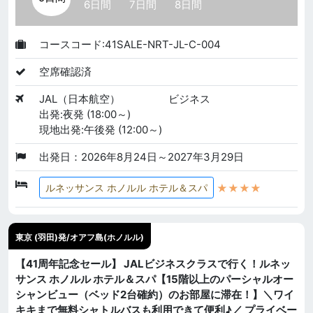
6日間
7日間
8日間
コースコード:41SALE-NRT-JL-C-004
空席確認済
JAL（日本航空）
ビジネス
出発:夜発 (18:00～)
現地出発:午後発 (12:00～)
出発日：2026年8月24日～2027年3月29日
★★★★
ルネッサンス ホノルル ホテル＆スパ
東京 (羽田)発/オアフ島(ホノルル)
【41周年記念セール】 JALビジネスクラスで行く！ルネッ
サンス ホノルル ホテル＆スパ【15階以上のパーシャルオー
シャンビュー（ベッド2台確約）のお部屋に滞在！】＼ワイ
キキまで無料シャトルバスも利用できて便利♪／ プライベー