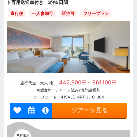
ト専用送迎車付き 3泊5日間
直行便
一人参加可
延泊可
フリープラン
442,900円～861,100円
旅行代金（大人1名）
※燃油サーチャージ込み/海外諸税別
コースコード：41SALE-NRT-JL-C-004
ツアーを見る
5日間