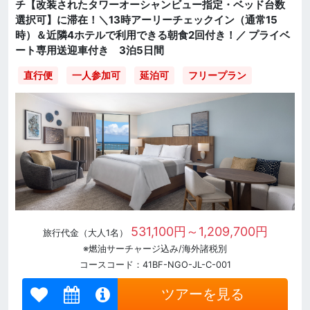
チ【改装されたタワーオーシャンビュー指定・ベッド台数
選択可】に滞在！＼13時アーリーチェックイン（通常15
時）＆近隣4ホテルで利用できる朝食2回付き！／ プライベ
ート専用送迎車付き 3泊5日間
直行便
一人参加可
延泊可
フリープラン
531,100円～1,209,700円
旅行代金（大人1名）
※燃油サーチャージ込み/海外諸税別
コースコード：41BF-NGO-JL-C-001
ツアーを見る