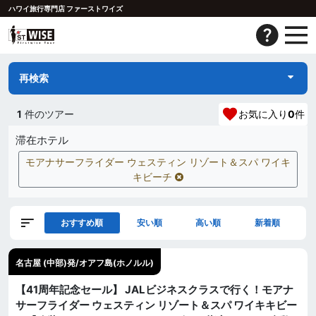
ハワイ旅行専門店 ファーストワイズ
再検索
1
件のツアー
お気に入り
0
件
滞在ホテル
モアナサーフライダー ウェスティン リゾート＆スパ ワイキ
キビーチ
おすすめ順
安い順
高い順
新着順
名古屋 (中部)発/オアフ島(ホノルル)
【41周年記念セール】 JALビジネスクラスで行く！モアナ
サーフライダー ウェスティン リゾート＆スパ ワイキキビー