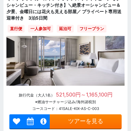
シャンビュー・キッチン付き】＼絶景オーシャンビュー＆
夕景、金曜日には花火も見える部屋／ プライベート専用送
迎車付き 3泊5日間
直行便
一人参加可
延泊可
フリープラン
521,500円～1,165,100円
旅行代金（大人1名）
※燃油サーチャージ込み/海外諸税別
コースコード：41SALE-KIX-AS-C-003
ツアーを見る