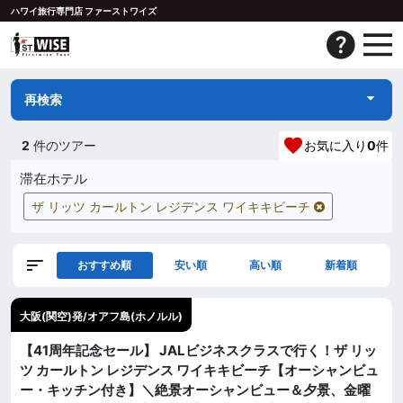
ハワイ旅行専門店 ファーストワイズ
再検索
2
件のツアー
お気に入り
0
件
滞在ホテル
ザ リッツ カールトン レジデンス ワイキキビーチ
おすすめ順
安い順
高い順
新着順
大阪(関空)発/オアフ島(ホノルル)
【41周年記念セール】 JALビジネスクラスで行く！ザ リッ
ツ カールトン レジデンス ワイキキビーチ【オーシャンビュ
ー・キッチン付き】＼絶景オーシャンビュー＆夕景、金曜