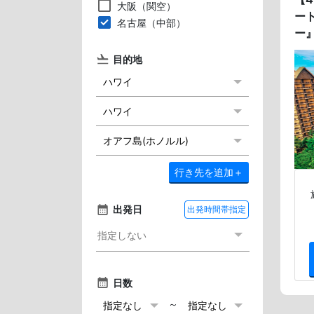
大阪（関空）
ー
名古屋（中部）
ー
目的地
行き先を追加
＋
出発日
出発時間帯指定
日数
～