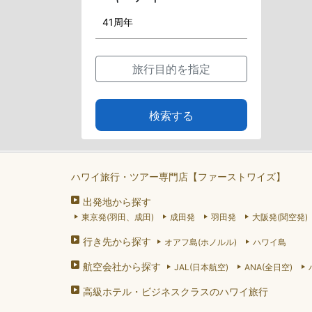
旅行目的を指定
検索する
ハワイ旅行・ツアー専門店【ファーストワイズ】
出発地から探す
東京発(羽田、成田)
成田発
羽田発
大阪発(関空発)
行き先から探す
オアフ島(ホノルル)
ハワイ島
航空会社から探す
JAL(日本航空)
ANA(全日空)
高級ホテル・ビジネスクラスのハワイ旅行