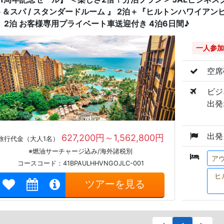
ト＆スパ / スタンダードルーム 』 2泊＋『ヒルトンハワイアン
』 2泊 お客様専用プライベート車送迎付き 4泊6日間♪
一人参加
空席
ビジ
出発:
出発
627,200円～1,562,800円
旅行代金（大人1名）
※燃油サーチャージ込み/海外諸税別
ア
コースコード：41BPAULHHVNGOJLC-001
ヒ
ツアーを見る