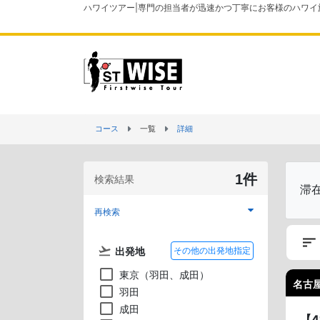
ハワイツアー|専門の担当者が迅速かつ丁寧にお客様のハワイ
コース
一覧
詳細
1件
検索結果
滞
再検索
出発地
その他の出発地指定
東京（羽田、成田）
名古屋
羽田
成田
【