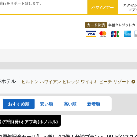
旅行をサポート致します。
在ホテル
ヒルトン ハワイアン ビレッジ ワイキキ ビーチ リゾート
おすすめ順
安い順
高い順
新着順
 (中部)発/オアフ島(ホノルル)
41周年記念セール】 ＜楽しさ2倍！分泊プラン＞ JALビジネ