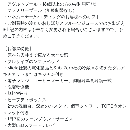
アダルトプール（18歳以上の方のみ利用可能）
ファミリープール（年齢制限なし）
・ハネムーナー/ウエディングのお客様へのギフト
・ご到着時の冷たいおしぼりとフルーツジュースでのお出迎え
※上記の内容は予告なく変更される場合がございますので、予
めご了承ください。
【お部屋特徴】
・床から天井まで広がる大きな窓
・フルサイズのソファベッド
・Miele社製の電化製品とSub-Zero社の冷蔵庫を備えたグルメ
キチネットまたはキッチン付き
・電子レンジ、コーヒーメーカー、調理器具食器類一式
・洗濯乾燥機
・無料Wi-Fi
・セーフティボックス
・2つの洗面台、深めのバスタブ、個室シャワー、TOTOウオシ
ュレット付き
・1日2回のターンダウン・サービス
・大型LEDスマートテレビ