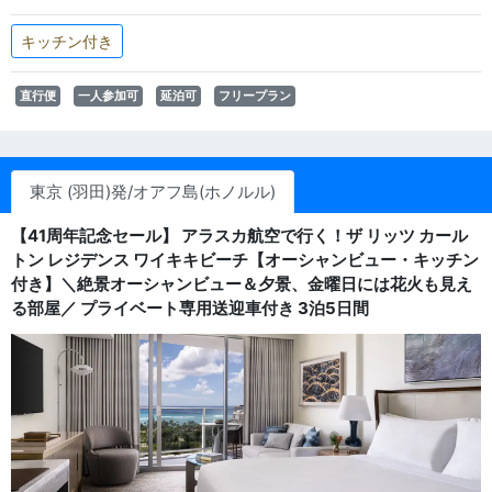
キッチン付き
直行便
一人参加可
延泊可
フリープラン
東京 (羽田)発/オアフ島(ホノルル)
【41周年記念セール】 アラスカ航空で行く！ザ リッツ カール
トン レジデンス ワイキキビーチ【オーシャンビュー・キッチン
付き】＼絶景オーシャンビュー＆夕景、金曜日には花火も見え
る部屋／ プライベート専用送迎車付き 3泊5日間