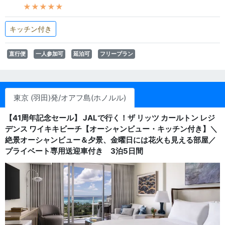
★★★★★
キッチン付き
直行便
一人参加可
延泊可
フリープラン
東京 (羽田)発/オアフ島(ホノルル)
【41周年記念セール】 JALで行く！ザ リッツ カールトン レジ
デンス ワイキキビーチ【オーシャンビュー・キッチン付き】＼
絶景オーシャンビュー＆夕景、金曜日には花火も見える部屋／
プライベート専用送迎車付き 3泊5日間