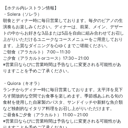
【ホテル内レストラン情報】
・Solera（ソレラ）
朝食とディナー時に毎日営業しております。毎夕のピアノの生
演奏もお楽しみください。ディナーは、前菜、メイン、デザー
トの中からお好きな3品または5品を自由に組み合わせてお召し
上がりいただけるユニークなコースメニューをご用意しており
ます。上質なダイニングを心ゆくまでご堪能ください。
ご朝食（アラカルト） 7:00～11:30
ご夕食（アラカルトorコース）17:30～21:00
※営業日ならびに営業時間は予告なしに変更される可能性があ
りますことを予めご了承ください。
・Quiora（キオラ）
ランチからディナー時に毎日営業しております。太平洋を見下
ろす開放的な空間でお食事を楽しめます。季節感あふれる旬の
食材を使用した自家製のパスタ、サンドイッチや新鮮な魚介類
など独創的なイタリア料理をお召し上がりいただけます。
ご昼食&ご夕食（アラカルト） 11:00～21:00
※営業日ならびに営業時間は予告なしに変更される可能性があ
りますことを予めご了承ください。