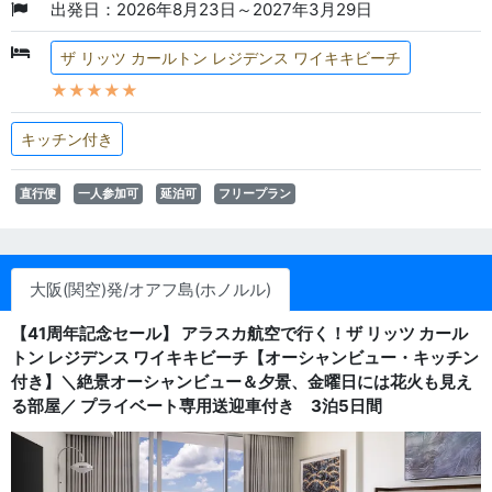
出発日：2026年8月23日～2027年3月29日
ザ リッツ カールトン レジデンス ワイキキビーチ
★★★★★
キッチン付き
直行便
一人参加可
延泊可
フリープラン
大阪(関空)発/オアフ島(ホノルル)
【41周年記念セール】 アラスカ航空で行く！ザ リッツ カール
トン レジデンス ワイキキビーチ【オーシャンビュー・キッチン
付き】＼絶景オーシャンビュー＆夕景、金曜日には花火も見え
る部屋／ プライベート専用送迎車付き 3泊5日間