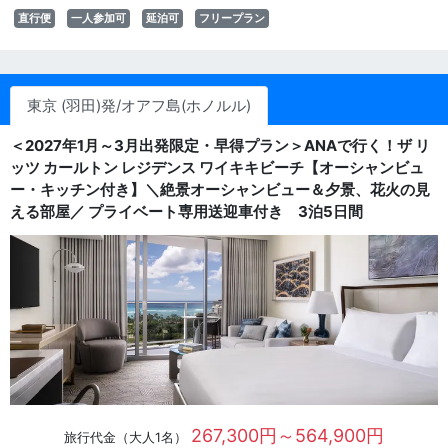
直行便
一人参加可
延泊可
フリープラン
東京 (羽田)発/オアフ島(ホノルル)
＜2027年1月～3月出発限定・早得プラン＞ANAで行く！ザ リ
ッツ カールトン レジデンス ワイキキビーチ【オーシャンビュ
ー・キッチン付き】＼絶景オーシャンビュー＆夕景、花火の見
える部屋／ プライベート専用送迎車付き 3泊5日間
267,300円～564,900円
旅行代金（大人1名）