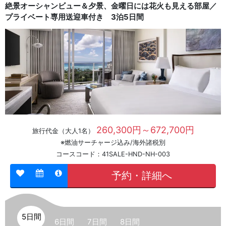
絶景オーシャンビュー＆夕景、金曜日には花火も見える部屋／
プライベート専用送迎車付き 3泊5日間
260,300円～672,700円
旅行代金（大人1名）
※燃油サーチャージ込み/海外諸税別
コースコード：41SALE-HND-NH-003
予約・詳細へ
5日間
6日間
7日間
8日間