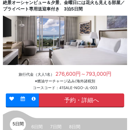
絶景オーシャンビュー＆夕景、金曜日には花火も見える部屋／
プライベート専用送迎車付き 3泊5日間
276,600円～793,000円
旅行代金（大人1名）
※燃油サーチャージ込み/海外諸税別
コースコード：41SALE-NGO-JL-003
予約・詳細へ
5日間
6日間
7日間
8日間