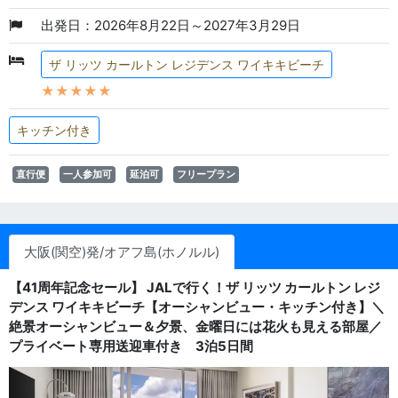
出発日：2026年8月22日～2027年3月29日
ザ リッツ カールトン レジデンス ワイキキビーチ
★★★★★
キッチン付き
直行便
一人参加可
延泊可
フリープラン
大阪(関空)発/オアフ島(ホノルル)
【41周年記念セール】 JALで行く！ザ リッツ カールトン レジ
デンス ワイキキビーチ【オーシャンビュー・キッチン付き】＼
絶景オーシャンビュー＆夕景、金曜日には花火も見える部屋／
プライベート専用送迎車付き 3泊5日間