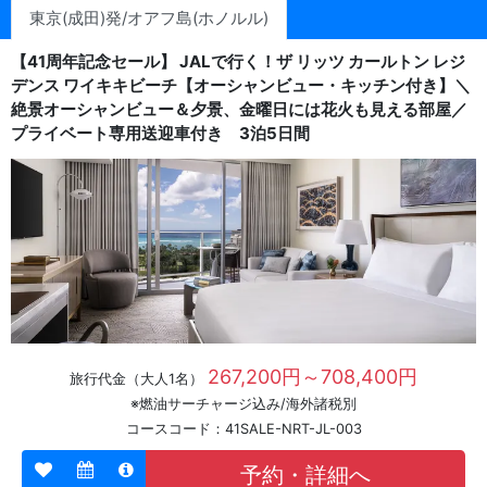
東京(成田)発/オアフ島(ホノルル)
【41周年記念セール】 JALで行く！ザ リッツ カールトン レジ
デンス ワイキキビーチ【オーシャンビュー・キッチン付き】＼
絶景オーシャンビュー＆夕景、金曜日には花火も見える部屋／
プライベート専用送迎車付き 3泊5日間
267,200円～708,400円
旅行代金（大人1名）
※燃油サーチャージ込み/海外諸税別
コースコード：41SALE-NRT-JL-003
予約・詳細へ