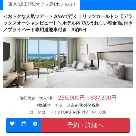
東京(成田)発/オアフ島(ホノルル)
＜おトクな人気ツアー＞ ANAで行く！リッツカールトン【デラ
ックスオーシャンビュー】＼ホテル内でのうれしい朝食1回付き
／プライベート専用送迎車付き 3泊5日
255,900円～637,300円
旅行代金（大人1名）
※燃油サーチャージ込み/海外諸税別
コースコード：OTOKU-RCR-NRT-NH-006
予約・詳細へ