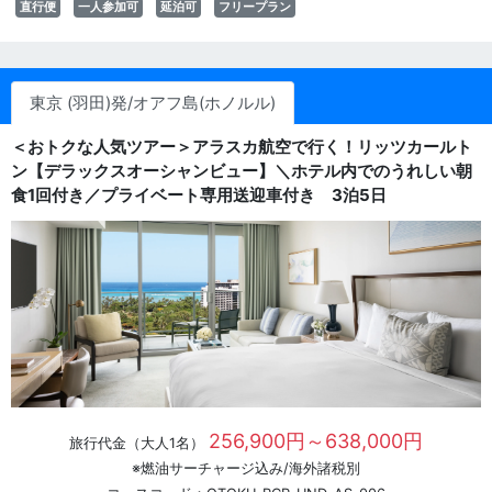
直行便
一人参加可
延泊可
フリープラン
東京 (羽田)発/オアフ島(ホノルル)
＜おトクな人気ツアー＞アラスカ航空で行く！リッツカールト
ン【デラックスオーシャンビュー】＼ホテル内でのうれしい朝
食1回付き／プライベート専用送迎車付き 3泊5日
256,900円～638,000円
旅行代金（大人1名）
※燃油サーチャージ込み/海外諸税別