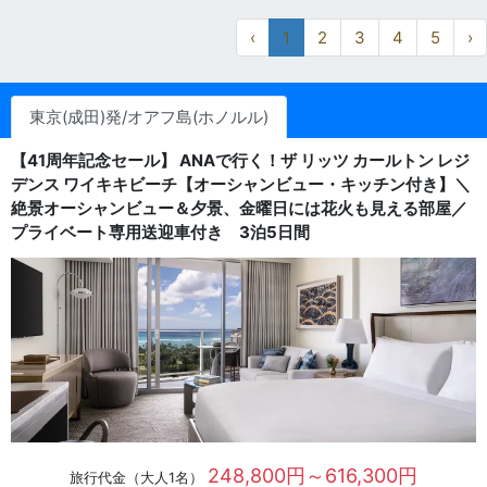
‹
1
2
3
4
5
›
東京(成田)発/オアフ島(ホノルル)
【41周年記念セール】 ANAで行く！ザ リッツ カールトン レジ
デンス ワイキキビーチ【オーシャンビュー・キッチン付き】＼
絶景オーシャンビュー＆夕景、金曜日には花火も見える部屋／
プライベート専用送迎車付き 3泊5日間
248,800円～616,300円
旅行代金（大人1名）