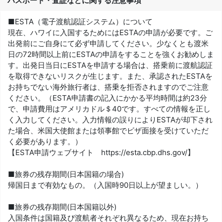
パスポート・査証などに関する注意事項
■ESTA（電子渡航認証システム）について
現在、ハワイに入国するためにはESTAの申請が必要です。ご
出発前にご自身にて必ず申請してください。少なくとも渡米
日の72時間以上前にESTAの申請をすることを強くお勧めしま
す。出発日当日にESTAを申請する場合は、搭乗前に渡航認証
を取得できないリスクが生じます。また、承認されたESTAを
お持ちでない海外旅行者は、搭乗を拒否されますのでご注意
ください。（ESTA申請書の記入にかかる平均時間は約23分
で、申請費用はアメリカドル＄40です。すべての情報を正し
く入力してください。入力情報の誤りによりESTAが却下され
た場合、米国大使館または領事館でビザ面接を受けていただ
く必要があります。）
【ESTA申請ウェブサイト https://esta.cbp.dhs.gov/】
■旅券の残存期間(日本国籍の場合)
帰国日まで有効なもの。（入国時90日以上が望ましい。）
■旅券の残存期間(日本国籍以外)
入国条件は国籍及び渡航者それぞれ異なるため、現在お持ち