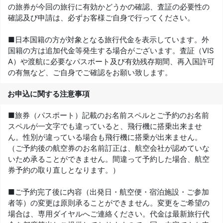
の旅券が今回の旅行に有効かどうかの確認、査証の必要性の
確認及び申請は、必ずお客様ご自身で行ってください。
■日本国籍の方が対象となる旅行代金を表示しています。外
国籍の方は追加代金等発生する場合がございます。査証（VIS
A）や渡航に必要なパスポート及び有効残存期間、再入国許可
の有無など、ご自身でご確認をお願い致します。
お申込に関する注意事項
■旅券（パスポート）記載のお名前スペルとご予約のお名前
スペルが一文字でも違っていると、飛行機に搭乗出来ませ
ん。性別が違っている場合も飛行機に搭乗が出来ません。
（ご予約後の航空券のお名前訂正は、航空会社が認めていな
いため承ることができません。間違って予約した場合、航空
券予約の取り直しとなります。）
■ご予約完了後に内容（出発日・航空便・宿泊施設・ご参加
者等）の変更は原則承ることができません。変更をご希望の
場合は、専用ダイヤルへご連絡ください。代金は最新旅行代