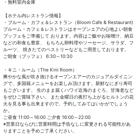
・無料室内金庫
【ホテル内レストラン情報】
・ブルーム・カフェ＆レストラン（Bloom Cafe & Restaurant)
ブルーム・カフェ＆レストランはオープンエアの心地よい朝食
ブッフェをご準備して おります。内容はご飯やお味噌汁、納豆
などの和食も豊富、 もちろん卵料理やソーセージ、サラダ、フ
ルーツ、 焼きたてのペストリーなどもご用意しております。
ご朝食（ブッフェ） 6:30～10:30
・キニ・ルーム（The Kini Room）
爽やかな風が吹き抜けるオープンエアーのカジュアルダイニン
グで、多国籍メニューをお楽しみ頂けます。新鮮なにぎり寿司
もございます。 生のまま届くハワイ近海のまぐろ、甘海老など
をぜひご賞味下さい。 また金曜日の夜打ち上がるヒルトンの花
火を見る事も出来ますので、予約してみてはいかがでしょう
か。
ご昼食 11:00～16:00 ご夕食 16:00～22:00
※営業日ならびに営業時間は予告なしに変更される可能性があ
りますことを予めご了承ください。