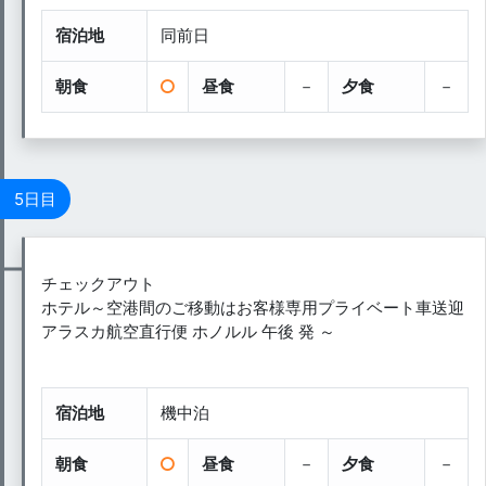
宿泊地
同前日
朝食
昼食
－
夕食
－
5日目
チェックアウト
ホテル～空港間のご移動はお客様専用プライベート車送迎
アラスカ航空直行便 ホノルル 午後 発 ～
宿泊地
機中泊
朝食
昼食
－
夕食
－