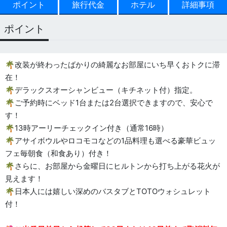
ポイント
旅行代金
ホテル
詳細事項
ポイント
🌴改装が終わったばかりの綺麗なお部屋にいち早くおトクに滞
在！
🌴デラックスオーシャンビュー（キチネット付）指定。
🌴ご予約時にベッド1台または2台選択できますので、安心で
す！
🌴13時アーリーチェックイン付き（通常16時）
🌴アサイボウルやロコモコなどの1品料理も選べる豪華ビュッ
フェ毎朝食（和食あり）付き！
🌴さらに、お部屋から金曜日にヒルトンから打ち上がる花火が
見えます！
🌴日本人には嬉しい深めのバスタブとTOTOウォシュレット
付！