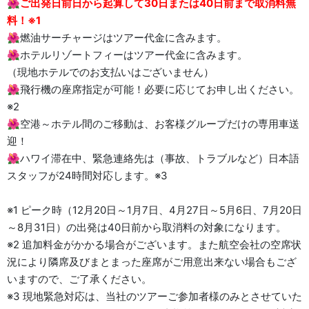
🌺
ご出発日前日から起算して30日または40日前まで取消料無
料！※1
🌺燃油サーチャージはツアー代金に含みます。
🌺ホテルリゾートフィーはツアー代金に含みます。
（現地ホテルでのお支払いはございません）
🌺飛行機の座席指定が可能！必要に応じてお申し出ください。
※2
🌺空港～ホテル間のご移動は、お客様グループだけの専用車送
迎！
🌺ハワイ滞在中、緊急連絡先は（事故、トラブルなど）日本語
スタッフが24時間対応します。※3
※1 ピーク時（12月20日～1月7日、4月27日～5月6日、7月20日
～8月31日）の出発は40日前から取消料の対象になります。
※2 追加料金がかかる場合がございます。また航空会社の空席状
況により隣席及びまとまった座席がご用意出来ない場合もござ
いますので、ご了承ください。
※3 現地緊急対応は、当社のツアーご参加者様のみとさせていた