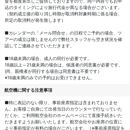
金を都度算出しご提供しておりますので、同一内容でもお申
込のタイミングにより旅行代金が異なる場合がございます。
（契約成立後の取り消し時期が取消料対象時期に係る場合、
所定の取消料が発生致します）
■カレンダーの「メール問合せ」の日程でご予約の場合、ツ
アーの成立は致しませんので弊社スタッフから空き状況を確
認してご連絡させていただきます。
■18歳未満の場合、成人の同行が必要です。
18歳以上～21歳未満の場合は、保護者の同意書が必要です。
(尚、親権者が同行する場合は同意書は不要です）
※18歳未満のみでの予約はお受けできません。
航空機に関する注意事項
■特に表記のない限り、事前座席指定は含まれておりませ
ん。お客様ご自身にて出発当日のカウンターで行なっていた
だくか、ご利用航空会社のホームページにて直接手続きいた
だきますようお願いいたします。航空会社やお座席の位置に
より事前指定が有料の場合がございます。（※事前座席指定を