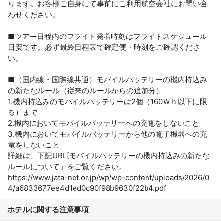
ります。お客様ご自身にて事前にご利用航空会社にお問い合
わせください。
■ツアー日程内のフライト発着時刻はフライトスケジュール
目安です。必ず最終日程表で確定便・時刻をご確認くださ
い。
■（国内線・国際線共通）モバイルバッテリーの機内持込み
の新たなルール（従来のルールからの追加分）
1.機内持込みのモバイルバッテリーは2個（160Ｗｈ以下に限
る）まで
2.機内においてモバイルバッテリーへの充電をしないこと
3.機内においてモバイルバッテリーから他の電子機器への充
電をしないこと
詳細は、下記URL[モバイルバッテリーの機内持込みの新たな
ルールについて」をご覧ください。
https://www.jata-net.or.jp/wp/wp-content/uploads/2026/0
4/a6833677ee4d1ed0c90f98b9630f22b4.pdf
ホテルに関する注意事項