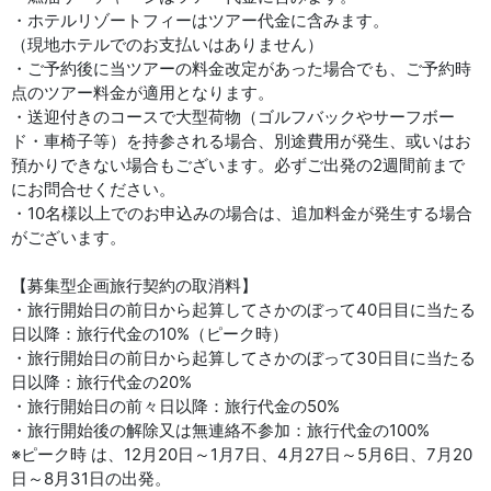
・ホテルリゾートフィーはツアー代金に含みます。
（現地ホテルでのお支払いはありません）
・ご予約後に当ツアーの料金改定があった場合でも、ご予約時
点のツアー料金が適用となります。
・送迎付きのコースで大型荷物（ゴルフバックやサーフボー
ド・車椅子等）を持参される場合、別途費用が発生、或いはお
預かりできない場合もございます。必ずご出発の2週間前まで
にお問合せください。
・10名様以上でのお申込みの場合は、追加料金が発生する場合
がございます。
【募集型企画旅行契約の取消料】
・旅行開始日の前日から起算してさかのぼって40日目に当たる
日以降：旅行代金の10%（ピーク時）
・旅行開始日の前日から起算してさかのぼって30日目に当たる
日以降：旅行代金の20%
・旅行開始日の前々日以降：旅行代金の50%
・旅行開始後の解除又は無連絡不参加：旅行代金の100%
※ピーク時 は、12月20日～1月7日、4月27日～5月6日、7月20
日～8月31日の出発。