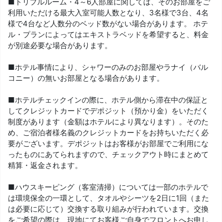
■トリプルルーム・4～6人部屋に関しては、そのお部屋をご
利用いただける最大入室可能人数となり、3名様で3台、4名
様で4台など人数分のベッド数がない場合があります。 ホテ
ル・プランによってはエキストラベッドを希望すると、料金
が別途必要な場合があります。
■ホテル事情により、シャワーのみのお部屋やラナイ（バル
コニー）の無いお部屋となる場合があります。
■ホテルチェックインの際に、ホテル側から滞在中の保証と
してクレジットカードでデポジット（預かり金）をいただく
制度があります（金額はホテルにより異なります）。そのた
め、ご宿泊者様名義のクレジットカードをお持ちいただく必
要がございます。デポジットはお客様がお部屋でご利用にな
ったものにあてられますので、チェックアウト時にまとめて
精算・返金されます。
■ハウスキーピング（客室清掃）については一部のホテルで
は環境保全の一環として、タオルやシーツを2日に1回（また
は必要に応じて）交換する取り組みが行われています。交換
をご希望の際は、現地にてお客様ご自身でフロントへお申し