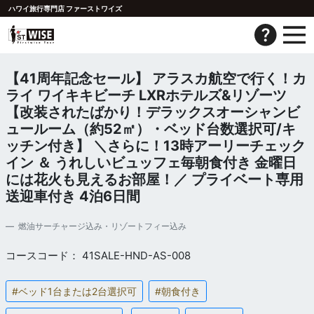
ハワイ旅行専門店 ファーストワイズ
【41周年記念セール】 アラスカ航空で行く！カ
ライ ワイキキビーチ LXRホテルズ&リゾーツ
【改装されたばかり！デラックスオーシャンビ
ュールーム（約52㎡）・ベッド台数選択可/キ
ッチン付き】 ＼さらに！13時アーリーチェック
イン ＆ うれしいビュッフェ毎朝食付き 金曜日
には花火も見えるお部屋！／ プライベート専用
送迎車付き 4泊6日間
燃油サーチャージ込み・リゾートフィー込み
コースコード： 41SALE-HND-AS-008
#ベッド1台または2台選択可
#朝食付き