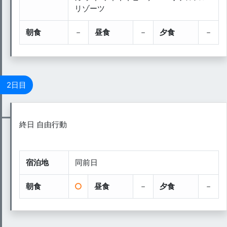
リゾーツ
朝食
－
昼食
－
夕食
－
2日目
終日 自由行動
宿泊地
同前日
朝食
昼食
－
夕食
－