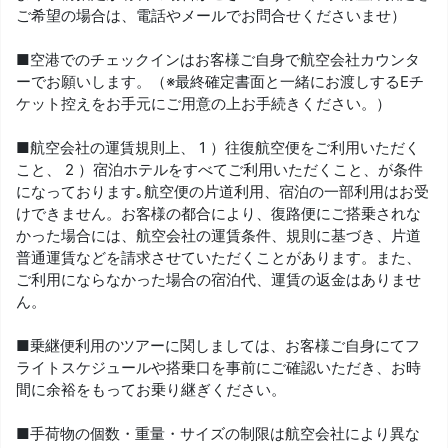
ご希望の場合は、電話やメールでお問合せくださいませ）
■空港でのチェックインはお客様ご自身で航空会社カウンタ
ーでお願いします。（※最終確定書面と一緒にお渡しするEチ
ケット控えをお手元にご用意の上お手続きください。）
■航空会社の運賃規則上、 1 ）往復航空便をご利用いただく
こと、 2 ）宿泊ホテルをすべてご利用いただくこと、が条件
になっております｡航空便の片道利用、宿泊の一部利用はお受
けできません。お客様の都合により、復路便にご搭乗されな
かった場合には、航空会社の運賃条件、規則に基づき、片道
普通運賃などを請求させていただくことがあります。また、
ご利用にならなかった場合の宿泊代、運賃の返金はありませ
ん。
■乗継便利用のツアーに関しましては、お客様ご自身にてフ
ライトスケジュールや搭乗口を事前にご確認いただき、お時
間に余裕をもってお乗り継ぎください。
■手荷物の個数・重量・サイズの制限は航空会社により異な