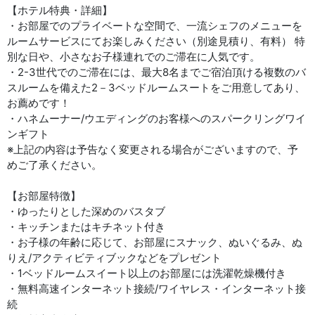
【ホテル特典・詳細】
・お部屋でのプライベートな空間で、一流シェフのメニューを
ルームサービスにてお楽しみください（別途見積り、有料） 特
別な日や、小さなお子様連れでのご滞在に人気です。
・2-3世代でのご滞在には、最大8名までご宿泊頂ける複数のバ
スルームを備えた2－3ベッドルームスートをご用意してあり、
お薦めです！
・ハネムーナー/ウエディングのお客様へのスパークリングワイ
ンギフト
※上記の内容は予告なく変更される場合がございますので、予
めご了承ください。
【お部屋特徴】
・ゆったりとした深めのバスタブ
・キッチンまたはキチネット付き
・お子様の年齢に応じて、お部屋にスナック、ぬいぐるみ、ぬ
りえ/アクティビティブックなどをプレゼント
・1ベッドルームスイート以上のお部屋には洗濯乾燥機付き
・無料高速インターネット接続/ワイヤレス・インターネット接
続