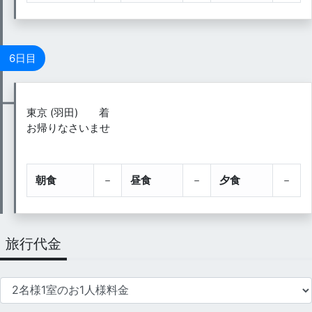
6日目
東京 (羽田) 着
お帰りなさいませ
朝食
－
昼食
－
夕食
－
旅行代金