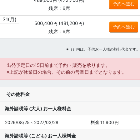
489,000
(
472,700
)
円
円
予約へ進む
残席：6席
31
(月)
500,400
(
481,200
)
円
円
予約へ進む
残席：6席
※（）内は、子供お一人様の旅行代金です。
出発予定日の15日前
まで予約・販売を承ります。
※上記が休業日の場合、その前の営業日までとなります。
その他料金
海外諸税等 (大人) お一人様料金
2026/08/25～2027/03/28
11,900
円
海外諸税等 (こども) お一人様料金