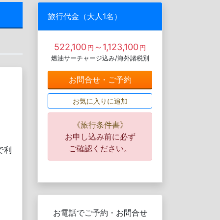
旅行代金（大人1名）
522,100
～1,123,100
円
円
燃油サーチャージ込み/海外諸税別
お問合せ・ご予約
お気に入りに追加
《旅行条件書》
お申し込み前に必ず
ご確認ください。
で利
お電話でご予約・お問合せ