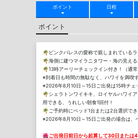
ポイント
日程
ポイント
🌴ピンクパレスの愛称で親しまれている
🌴海側に建つマイラニタワー・海の見え
🌴13時アーリーチェックイン付き！（通常
※到着日も時間の無駄なく、ハワイを満喫
※2026年8月10日～15日ご出発は15時
🌴シェラトンワイキキ、ロイヤルハワイ
用できる、うれしい朝食1回付！
🌴ご予約時にベッド1台または2台選択で
※2026年8月10日～15日ご出発の場合
🌺
ご出発日前日から起算して30日または4