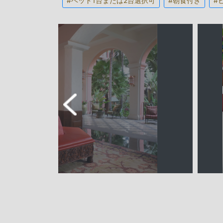
#ベッド1台または2台選択可
#朝食付き
#