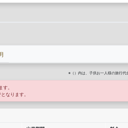
2月
※（）内は、子供お一人様の旅行代
ます。
でとなります。