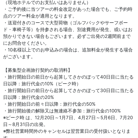
（現地ホテルでのお支払いはありません）
・ご予約後に当ツアーの料金改定があった場合でも、ご予約時
点のツアー料金が適用となります。
・送迎付きのコースで大型荷物（ゴルフバックやサーフボー
ド・車椅子等）を持参される場合、別途費用が発生、或いはお
預かりできない場合もございます。必ずご出発の2週間前まで
にお問合せください。
・10名様以上でのお申込みの場合は、追加料金が発生する場合
がございます。
【募集型企画旅行契約の取消料】
・旅行開始日の前日から起算してさかのぼって40日目に当たる
日以降：旅行代金の10%（ピーク時）
・旅行開始日の前日から起算してさかのぼって30日目に当たる
日以降：旅行代金の20%
・旅行開始日の前々日以降：旅行代金の50%
・旅行開始後の解除又は無連絡不参加：旅行代金の100%
※ピーク時 は、12月20日～1月7日、4月27日～5月6日、7月20
日～8月31日の出発。
※弊社営業時間外のキャンセルは翌営業日の受付扱いとなりま
す。