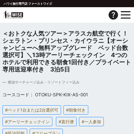
ハワイ旅行専門店 ファーストワイズ
＜おトクな人気ツアー＞アラスカ航空で行く！
シェラトン・プリンセス・カイウラニ【オーシ
ャンビューへ無料アップグレード ベッド台数
選択可】＼13時アーリーチェックイン 4つの
ホテルで利用できる朝食1回付き／プライベート
専用送迎車付き 3泊5日
燃油サーチャージ込み・リゾートフィー込み
コースコード： OTOKU-SPK-KIX-AS-001
#ベッド1台または2台選択可
#朝食付き
#アーリーチェックイン
#直行便
#一人参加
#延泊可能
#フリープラン