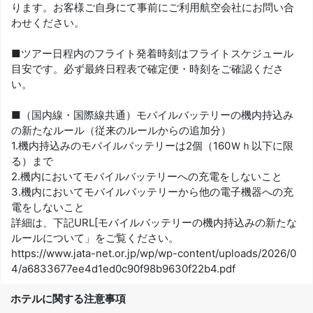
ります。お客様ご自身にて事前にご利用航空会社にお問い合
わせください。
■ツアー日程内のフライト発着時刻はフライトスケジュール
目安です。必ず最終日程表で確定便・時刻をご確認くださ
い。
■（国内線・国際線共通）モバイルバッテリーの機内持込み
の新たなルール（従来のルールからの追加分）
1.機内持込みのモバイルバッテリーは2個（160Ｗｈ以下に限
る）まで
2.機内においてモバイルバッテリーへの充電をしないこと
3.機内においてモバイルバッテリーから他の電子機器への充
電をしないこと
詳細は、下記URL[モバイルバッテリーの機内持込みの新たな
ルールについて」をご覧ください。
https://www.jata-net.or.jp/wp/wp-content/uploads/2026/0
4/a6833677ee4d1ed0c90f98b9630f22b4.pdf
ホテルに関する注意事項