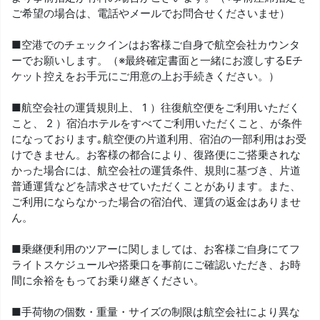
ご希望の場合は、電話やメールでお問合せくださいませ）
■空港でのチェックインはお客様ご自身で航空会社カウンタ
ーでお願いします。（※最終確定書面と一緒にお渡しするEチ
ケット控えをお手元にご用意の上お手続きください。）
■航空会社の運賃規則上、 1 ）往復航空便をご利用いただく
こと、 2 ）宿泊ホテルをすべてご利用いただくこと、が条件
になっております｡航空便の片道利用、宿泊の一部利用はお受
けできません。お客様の都合により、復路便にご搭乗されな
かった場合には、航空会社の運賃条件、規則に基づき、片道
普通運賃などを請求させていただくことがあります。また、
ご利用にならなかった場合の宿泊代、運賃の返金はありませ
ん。
■乗継便利用のツアーに関しましては、お客様ご自身にてフ
ライトスケジュールや搭乗口を事前にご確認いただき、お時
間に余裕をもってお乗り継ぎください。
■手荷物の個数・重量・サイズの制限は航空会社により異な