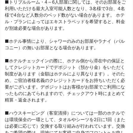
■トリプルルーム・4～6人部屋に関しては、そのお部屋をご
利用いただける最大入室可能人数となり、3名様で3台、4名
様で4台など人数分のベッド数がない場合があります。 ホテ
ル・プランによってはエキストラベッドを希望すると、料金
が別途必要な場合があります。
■ホテル事情により、シャワーのみのお部屋やラナイ（バル
コニー）の無いお部屋となる場合があります。
■ホテルチェックインの際に、ホテル側から滞在中の保証と
してクレジットカードでデポジット（預かり金）をいただく
制度があります（金額はホテルにより異なります）。そのた
め、ご宿泊者様名義のクレジットカードをお持ちいただく必
要がございます。デポジットはお客様がお部屋でご利用にな
ったものにあてられますので、チェックアウト時にまとめて
精算・返金されます。
■ハウスキーピング（客室清掃）については一部のホテルで
は環境保全の一環として、タオルやシーツを2日に1回（また
は必要に応じて）交換する取り組みが行われています。交換
をご希望の際は、現地にてお客様ご自身でフロントへお申し