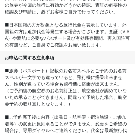
の旅券が今回の旅行に有効かどうかの確認、査証の必要性の
確認及び申請は、必ずお客様ご自身で行ってください。
■日本国籍の方が対象となる旅行代金を表示しています。外
国籍の方は追加代金等発生する場合がございます。査証（VIS
A）や渡航に必要なパスポート及び有効残存期間、再入国許可
の有無など、ご自身でご確認をお願い致します。
お申込に関する注意事項
■旅券（パスポート）記載のお名前スペルとご予約のお名前
スペルが一文字でも違っていると、飛行機に搭乗出来ませ
ん。性別が違っている場合も飛行機に搭乗が出来ません。
（ご予約後の航空券のお名前訂正は、航空会社が認めていな
いため承ることができません。間違って予約した場合、航空
券予約の取り直しとなります。）
■ご予約完了後に内容（出発日・航空便・宿泊施設・ご参加
者等）の変更は原則承ることができません。変更をご希望の
場合は、専用ダイヤルへご連絡ください。代金は最新旅行代