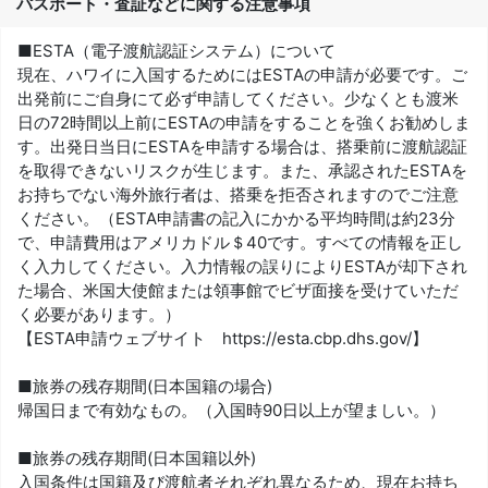
パスポート・査証などに関する注意事項
■ESTA（電子渡航認証システム）について
現在、ハワイに入国するためにはESTAの申請が必要です。ご
出発前にご自身にて必ず申請してください。少なくとも渡米
日の72時間以上前にESTAの申請をすることを強くお勧めしま
す。出発日当日にESTAを申請する場合は、搭乗前に渡航認証
を取得できないリスクが生じます。また、承認されたESTAを
お持ちでない海外旅行者は、搭乗を拒否されますのでご注意
ください。（ESTA申請書の記入にかかる平均時間は約23分
で、申請費用はアメリカドル＄40です。すべての情報を正し
く入力してください。入力情報の誤りによりESTAが却下され
た場合、米国大使館または領事館でビザ面接を受けていただ
く必要があります。）
【ESTA申請ウェブサイト https://esta.cbp.dhs.gov/】
■旅券の残存期間(日本国籍の場合)
帰国日まで有効なもの。（入国時90日以上が望ましい。）
■旅券の残存期間(日本国籍以外)
入国条件は国籍及び渡航者それぞれ異なるため、現在お持ち