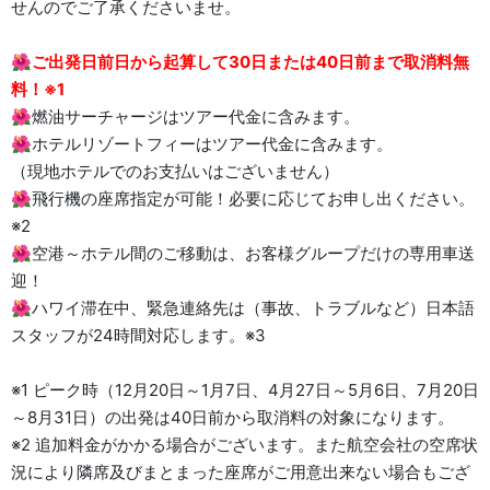
せんのでご了承くださいませ。
🌺
ご出発日前日から起算して30日または40日前まで取消料無
料！※1
🌺燃油サーチャージはツアー代金に含みます。
🌺ホテルリゾートフィーはツアー代金に含みます。
（現地ホテルでのお支払いはございません）
🌺飛行機の座席指定が可能！必要に応じてお申し出ください。
※2
🌺空港～ホテル間のご移動は、お客様グループだけの専用車送
迎！
🌺ハワイ滞在中、緊急連絡先は（事故、トラブルなど）日本語
スタッフが24時間対応します。※3
※1 ピーク時（12月20日～1月7日、4月27日～5月6日、7月20日
～8月31日）の出発は40日前から取消料の対象になります。
※2 追加料金がかかる場合がございます。また航空会社の空席状
況により隣席及びまとまった座席がご用意出来ない場合もござ