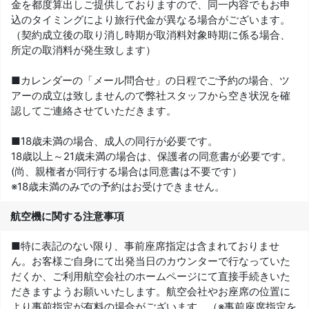
金を都度算出しご提供しておりますので、同一内容でもお申
込のタイミングにより旅行代金が異なる場合がございます。
（契約成立後の取り消し時期が取消料対象時期に係る場合、
所定の取消料が発生致します）
■カレンダーの「メール問合せ」の日程でご予約の場合、ツ
アーの成立は致しませんので弊社スタッフから空き状況を確
認してご連絡させていただきます。
■18歳未満の場合、成人の同行が必要です。
18歳以上～21歳未満の場合は、保護者の同意書が必要です。
(尚、親権者が同行する場合は同意書は不要です）
※18歳未満のみでの予約はお受けできません。
航空機に関する注意事項
■特に表記のない限り、事前座席指定は含まれておりませ
ん。お客様ご自身にて出発当日のカウンターで行なっていた
だくか、ご利用航空会社のホームページにて直接手続きいた
だきますようお願いいたします。航空会社やお座席の位置に
より事前指定が有料の場合がございます。（※事前座席指定を