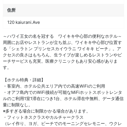
住所
120 kaiurani.Ave
～ハワイ王女の名を冠する ワイキキ中心部の便利なホテル～
周囲にお店やレストランが立ち並ぶ、ワイキキ中心部び位置す
る「シェラトン プリンセスカイウラニ ワイキキ ビーチ」。ア
クセスの良さはもちろん、生ライブが楽しめるレストランやビ
ーチサービスも充実。医療クリニックもあり安心感がありま
す。
【ホテル特典・詳細】
・客室内、ホテル公共エリア内での高速WiFiのご利用
・オアフ島内でのWiFi接続が可能なMiFiホットスポットレンタ
ルのご利用1室1滞在につき1台、ホテル滞在中無料、データ通信
量に制限なし。
※多すぎる場合に制限かかる場合があります。
・フィットネスクラスやカルチャークラス
（レイ作り、ヨガ、ビーチでのモーニングセレモニー、ウクレ