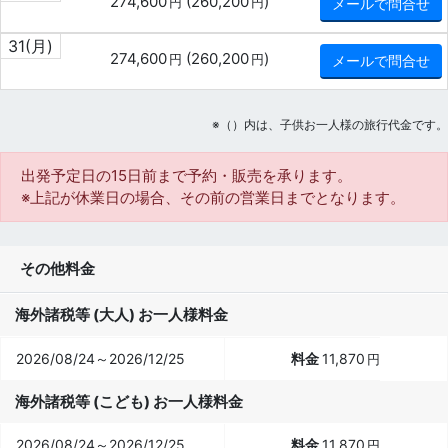
274,600
(
260,200
)
円
円
メールで問合せ
31
(月)
274,600
(
260,200
)
円
円
メールで問合せ
※（）内は、子供お一人様の旅行代金です。
出発予定日の15日前
まで予約・販売を承ります。
※上記が休業日の場合、その前の営業日までとなります。
その他料金
海外諸税等 (大人) お一人様料金
2026/08/24～2026/12/25
11,870
円
海外諸税等 (こども) お一人様料金
2026/08/24～2026/12/25
11,870
円