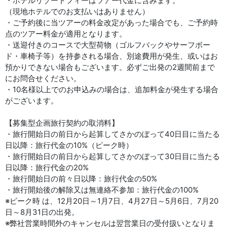
・ホテルリゾートフィーはツアー代金に含みます。
（現地ホテルでのお支払いはありません）
・ご予約後に当ツアーの料金改定があった場合でも、ご予約時
点のツアー料金が適用となります。
・送迎付きのコースで大型荷物（ゴルフバックやサーフボー
ド・車椅子等）を持参される場合、別途費用が発生、或いはお
預かりできない場合もございます。必ずご出発の2週間前まで
にお問合せください。
・10名様以上でのお申込みの場合は、追加料金が発生する場合
がございます。
【募集型企画旅行契約の取消料】
・旅行開始日の前日から起算してさかのぼって40日目に当たる
日以降：旅行代金の10%（ピーク時）
・旅行開始日の前日から起算してさかのぼって30日目に当たる
日以降：旅行代金の20%
・旅行開始日の前々日以降：旅行代金の50%
・旅行開始後の解除又は無連絡不参加：旅行代金の100%
※ピーク時 は、12月20日～1月7日、4月27日～5月6日、7月20
日～8月31日の出発。
※弊社営業時間外のキャンセルは翌営業日の受付扱いとなりま