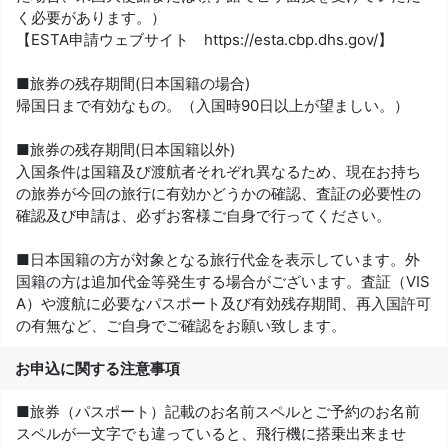
く必要があります。）
【ESTA申請ウェブサイト https://esta.cbp.dhs.gov/】
■旅券の残存期間(日本国籍の場合)
帰国日まで有効なもの。（入国時90日以上が望ましい。）
■旅券の残存期間(日本国籍以外)
入国条件は国籍及び渡航者それぞれ異なるため、現在お持ち
の旅券が今回の旅行に有効かどうかの確認、査証の必要性の
確認及び申請は、必ずお客様ご自身で行ってください。
■日本国籍の方が対象となる旅行代金を表示しています。外
国籍の方は追加代金等発生する場合がございます。査証（VIS
A）や渡航に必要なパスポート及び有効残存期間、再入国許可
の有無など、ご自身でご確認をお願い致します。
お申込に関する注意事項
■旅券（パスポート）記載のお名前スペルとご予約のお名前
スペルが一文字でも違っていると、飛行機に搭乗出来ませ