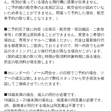
ん。性別が違っている場合も飛行機に搭乗が出来ません。
（ご予約後の航空券のお名前訂正は、航空会社が認めていな
いため承ることができません。間違って予約した場合、航空
券予約の取り直しとなります。）
■ご予約完了後に内容（出発日・航空便・宿泊施設・ご参加
者等）の変更は原則承ることができません。変更をご希望の
場合は、専用ダイヤルへご連絡ください。代金は最新旅行代
金を都度算出しご提供しておりますので、同一内容でもお申
込のタイミングにより旅行代金が異なる場合がございます。
（契約成立後の取り消し時期が取消料対象時期に係る場合、
所定の取消料が発生致します）
■カレンダーの「メール問合せ」の日程でご予約の場合、ツ
アーの成立は致しませんので弊社スタッフから空き状況を確
認してご連絡させていただきます。
■18歳未満の場合、成人の同行が必要です。
18歳以上～21歳未満の場合は、保護者の同意書が必要です。
(尚、親権者が同行する場合は同意書は不要です）
※18歳未満のみでの予約はお受けできません。