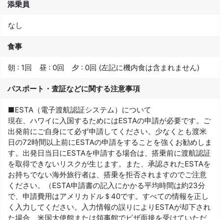
添乗員
なし
食事
朝 : 1回 昼 : 0回 夕 : 0回 (左記に機内食は含まれません)
パスポート・査証などに関する注意事項
■ESTA（電子渡航認証システム）について
現在、ハワイに入国するためにはESTAの申請が必要です。ご
出発前にご自身にて必ず申請してください。少なくとも渡米
日の72時間以上前にESTAの申請をすることを強くお勧めしま
す。出発日当日にESTAを申請する場合は、搭乗前に渡航認証
を取得できないリスクが生じます。また、承認されたESTAを
お持ちでない海外旅行者は、搭乗を拒否されますのでご注意
ください。（ESTA申請書の記入にかかる平均時間は約23分
で、申請費用はアメリカドル＄40です。すべての情報を正し
く入力してください。入力情報の誤りによりESTAが却下され
た場合、米国大使館または領事館でビザ面接を受けていただ