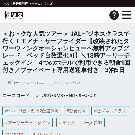
ハワイ旅行専門店 ファーストワイズ
＜おトクな人気ツアー＞ JALビジネスクラスで
行く！モアナ・サーフライダー【改装されたタ
ワーウィングオーシャンビューへ無料アップグ
レード ベッド台数選択可】＼13時アーリーチ
ェックイン 4つのホテルで利用できる朝食1回
付き／プライベート専用送迎車付き 3泊5日
燃油サーチャージ込み・リゾートフィー込み
コースコード： OTOKU-SMS-HND-JL-C-001
#ベッド1台または2台選択可
#朝食付き
#ビジネスクラス
#アーリーチェックイン
#直行便
#一人参加
#延泊可能
#フリープラン