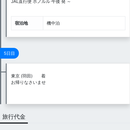
JAL直行便 ホノルル 午後 発 ～
宿泊地
機中泊
5日目
東京 (羽田) 着
お帰りなさいませ
旅行代金