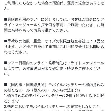
ご利用にならなかった場合の宿泊代、運賃の返金はありませ
ん。
■乗継便利用のツアーに関しましては、お客様ご自身にてフ
ライトスケジュールや搭乗口を事前にご確認いただき、お時
間に余裕をもってお乗り継ぎください。
■手荷物の個数・重量・サイズの制限は航空会社により異な
ります。お客様ご自身にて事前にご利用航空会社にお問い合
わせください。
■ツアー日程内のフライト発着時刻はフライトスケジュール
目安です。必ず最終日程表で確定便・時刻をご確認くださ
い。
■（国内線・国際線共通）モバイルバッテリーの機内持込み
の新たなルール（従来のルールからの追加分）
1.機内持込みのモバイルバッテリーは2個（160Ｗｈ以下に限
る）まで
2.機内においてモバイルバッテリーへの充電をしないこと