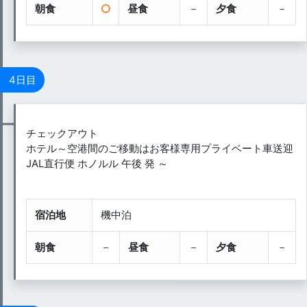
朝食
昼食
－
夕食
－
4日目
チェックアウト
ホテル～空港間のご移動はお客様専用プライベート車送迎
JAL直行便 ホノルル 午後 発 ～
宿泊地
機中泊
朝食
－
昼食
－
夕食
－