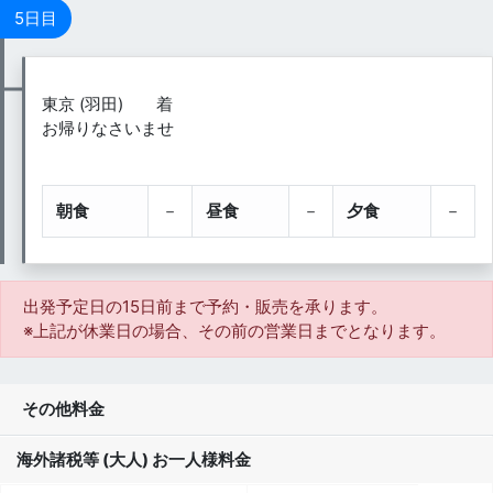
5日目
東京 (羽田) 着
お帰りなさいませ
朝食
－
昼食
－
夕食
－
出発予定日の15日前
まで予約・販売を承ります。
※上記が休業日の場合、その前の営業日までとなります。
その他料金
海外諸税等 (大人) お一人様料金