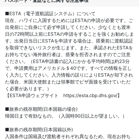
パスポート・査証などに関する注意事項
■ESTA（電子渡航認証システム）について
現在、ハワイに入国するためにはESTAの申請が必要です。ご
出発前にご自身にて必ず申請してください。少なくとも渡米
日の72時間以上前にESTAの申請をすることを強くお勧めしま
す。出発日当日にESTAを申請する場合は、搭乗前に渡航認証
を取得できないリスクが生じます。また、承認されたESTAを
お持ちでない海外旅行者は、搭乗を拒否されますのでご注意
ください。（ESTA申請書の記入にかかる平均時間は約23分
で、申請費用はアメリカドル＄40です。すべての情報を正し
く入力してください。入力情報の誤りによりESTAが却下され
た場合、米国大使館または領事館でビザ面接を受けていただ
く必要があります。）
【ESTA申請ウェブサイト https://esta.cbp.dhs.gov/】
■旅券の残存期間(日本国籍の場合)
帰国日まで有効なもの。（入国時90日以上が望ましい。）
■旅券の残存期間(日本国籍以外)
入国条件は国籍及び渡航者それぞれ異なるため、現在お持ち