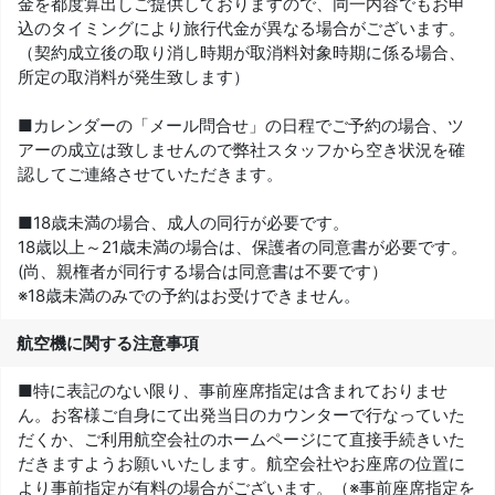
金を都度算出しご提供しておりますので、同一内容でもお申
込のタイミングにより旅行代金が異なる場合がございます。
（契約成立後の取り消し時期が取消料対象時期に係る場合、
所定の取消料が発生致します）
■カレンダーの「メール問合せ」の日程でご予約の場合、ツ
アーの成立は致しませんので弊社スタッフから空き状況を確
認してご連絡させていただきます。
■18歳未満の場合、成人の同行が必要です。
18歳以上～21歳未満の場合は、保護者の同意書が必要です。
(尚、親権者が同行する場合は同意書は不要です）
※18歳未満のみでの予約はお受けできません。
航空機に関する注意事項
■特に表記のない限り、事前座席指定は含まれておりませ
ん。お客様ご自身にて出発当日のカウンターで行なっていた
だくか、ご利用航空会社のホームページにて直接手続きいた
だきますようお願いいたします。航空会社やお座席の位置に
より事前指定が有料の場合がございます。（※事前座席指定を