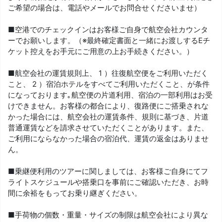
ご希望の場合は、電話やメールでお問合せくださいませ）
■空港でのチェックインはお客様ご自身で航空会社カウンタ
ーでお願いします。（※最終確定書面と一緒にお渡しするEチ
ケット控えをお手元にご用意の上お手続きください。）
■航空会社の運賃規則上、 1 ）往復航空便をご利用いただく
こと、 2 ）宿泊ホテルをすべてご利用いただくこと、が条件
になっております｡航空便の片道利用、宿泊の一部利用はお受
けできません。お客様の都合により、復路便にご搭乗されな
かった場合には、航空会社の運賃条件、規則に基づき、片道
普通運賃などを請求させていただくことがあります。また、
ご利用にならなかった場合の宿泊代、運賃の返金はありませ
ん。
■乗継便利用のツアーに関しましては、お客様ご自身にてフ
ライトスケジュールや搭乗口を事前にご確認いただき、お時
間に余裕をもってお乗り継ぎください。
■手荷物の個数・重量・サイズの制限は航空会社により異な