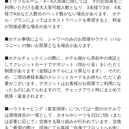
■トリプルルーム・4～6人部屋に関しては、そのお部屋をご
利用いただける最大入室可能人数となり、3名様で3台、4名
様で4台など人数分のベッド数がない場合があります。 ホテ
ル・プランによってはエキストラベッドを希望すると、料金
が別途必要な場合があります。
■ホテル事情により、シャワーのみのお部屋やラナイ（バル
コニー）の無いお部屋となる場合があります。
■ホテルチェックインの際に、ホテル側から滞在中の保証と
してクレジットカードでデポジット（預かり金）をいただく
制度があります（金額はホテルにより異なります）。そのた
め、ご宿泊者様名義のクレジットカードをお持ちいただく必
要がございます。デポジットはお客様がお部屋でご利用にな
ったものにあてられますので、チェックアウト時にまとめて
精算・返金されます。
■ハウスキーピング（客室清掃）については一部のホテルで
は環境保全の一環として、タオルやシーツを2日に1回（また
は必要に応じて）交換する取り組みが行われています。交換
をご希望の際は、現地にてお客様ご自身でフロントへお申し