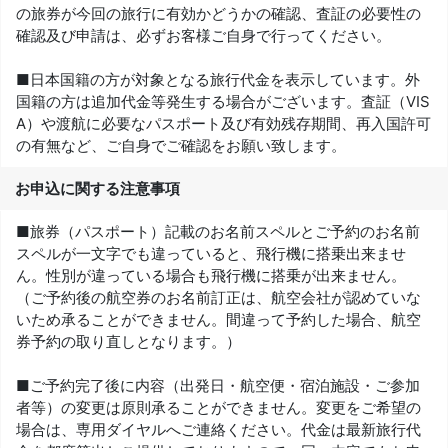
の旅券が今回の旅行に有効かどうかの確認、査証の必要性の
確認及び申請は、必ずお客様ご自身で行ってください。
■日本国籍の方が対象となる旅行代金を表示しています。外
国籍の方は追加代金等発生する場合がございます。査証（VIS
A）や渡航に必要なパスポート及び有効残存期間、再入国許可
の有無など、ご自身でご確認をお願い致します。
お申込に関する注意事項
■旅券（パスポート）記載のお名前スペルとご予約のお名前
スペルが一文字でも違っていると、飛行機に搭乗出来ませ
ん。性別が違っている場合も飛行機に搭乗が出来ません。
（ご予約後の航空券のお名前訂正は、航空会社が認めていな
いため承ることができません。間違って予約した場合、航空
券予約の取り直しとなります。）
■ご予約完了後に内容（出発日・航空便・宿泊施設・ご参加
者等）の変更は原則承ることができません。変更をご希望の
場合は、専用ダイヤルへご連絡ください。代金は最新旅行代