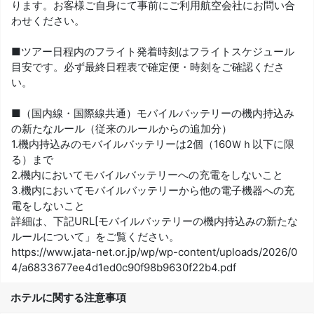
ります。お客様ご自身にて事前にご利用航空会社にお問い合
わせください。
■ツアー日程内のフライト発着時刻はフライトスケジュール
目安です。必ず最終日程表で確定便・時刻をご確認くださ
い。
■（国内線・国際線共通）モバイルバッテリーの機内持込み
の新たなルール（従来のルールからの追加分）
1.機内持込みのモバイルバッテリーは2個（160Ｗｈ以下に限
る）まで
2.機内においてモバイルバッテリーへの充電をしないこと
3.機内においてモバイルバッテリーから他の電子機器への充
電をしないこと
詳細は、下記URL[モバイルバッテリーの機内持込みの新たな
ルールについて」をご覧ください。
https://www.jata-net.or.jp/wp/wp-content/uploads/2026/0
4/a6833677ee4d1ed0c90f98b9630f22b4.pdf
ホテルに関する注意事項