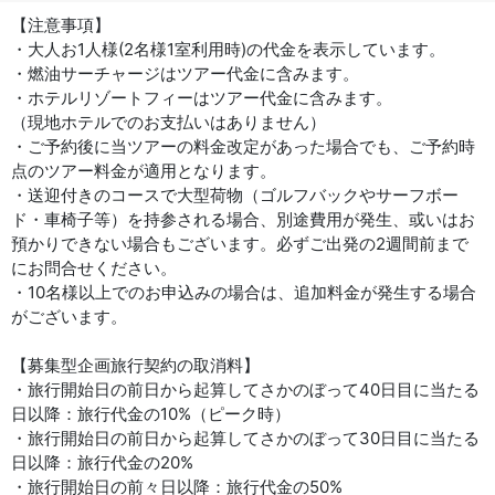
【注意事項】
・大人お1人様(2名様1室利用時)の代金を表示しています。
・燃油サーチャージはツアー代金に含みます。
・ホテルリゾートフィーはツアー代金に含みます。
（現地ホテルでのお支払いはありません）
・ご予約後に当ツアーの料金改定があった場合でも、ご予約時
点のツアー料金が適用となります。
・送迎付きのコースで大型荷物（ゴルフバックやサーフボー
ド・車椅子等）を持参される場合、別途費用が発生、或いはお
預かりできない場合もございます。必ずご出発の2週間前まで
にお問合せください。
・10名様以上でのお申込みの場合は、追加料金が発生する場合
がございます。
【募集型企画旅行契約の取消料】
・旅行開始日の前日から起算してさかのぼって40日目に当たる
日以降：旅行代金の10%（ピーク時）
・旅行開始日の前日から起算してさかのぼって30日目に当たる
日以降：旅行代金の20%
・旅行開始日の前々日以降：旅行代金の50%