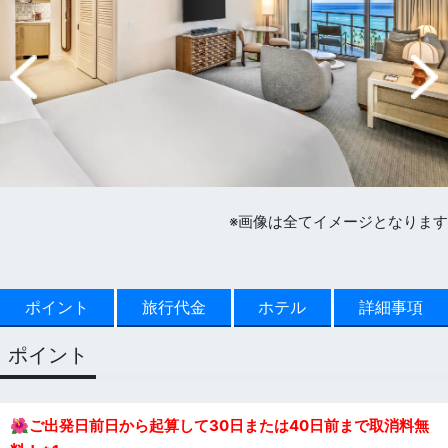
※画像は全てイメージとなります
ポイント
旅行代金
ホテル
詳細事項
ポイント
🌺
ご出発日前日から起算して30日または40日前まで取消料無