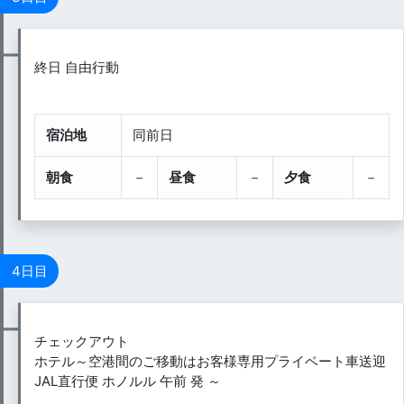
終日 自由行動
宿泊地
同前日
朝食
－
昼食
－
夕食
－
4日目
チェックアウト
ホテル～空港間のご移動はお客様専用プライベート車送迎
JAL直行便 ホノルル 午前 発 ～