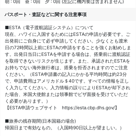
朝 : 0回 昼 : 0回 夕 : 0回 (左記に機内食は含まれません)
パスポート・査証などに関する注意事項
■ESTA（電子渡航認証システム）について
現在、ハワイに入国するためにはESTAの申請が必要です。ご
出発前にご自身にて必ず申請してください。少なくとも渡米
日の72時間以上前にESTAの申請をすることを強くお勧めしま
す。出発日当日にESTAを申請する場合は、搭乗前に渡航認証
を取得できないリスクが生じます。また、承認されたESTAを
お持ちでない海外旅行者は、搭乗を拒否されますのでご注意
ください。（ESTA申請書の記入にかかる平均時間は約23分
で、申請費用はアメリカドル＄40です。すべての情報を正し
く入力してください。入力情報の誤りによりESTAが却下され
た場合、米国大使館または領事館でビザ面接を受けていただ
く必要があります。）
【ESTA申請ウェブサイト https://esta.cbp.dhs.gov/】
■旅券の残存期間(日本国籍の場合)
帰国日まで有効なもの。（入国時90日以上が望ましい。）