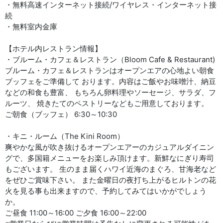
・無料高速インターネット接続/ワイヤレス・インターネット接
続
・無料室内金庫
【ホテル内レストラン情報】
・ブルーム・カフェ＆レストラン（Bloom Cafe & Restaurant)
ブルーム・カフェ＆レストランはオープンエアの心地よい朝食
ブッフェをご準備して おります。内容はご飯やお味噌汁、納豆
などの和食も豊富、 もちろん卵料理やソーセージ、サラダ、フ
ルーツ、 焼きたてのペストリーなどもご用意しております。
ご朝食（ブッフェ） 6:30～10:30
・キニ・ルーム（The Kini Room）
爽やかな風が吹き抜けるオープンエアーのカジュアルダイニン
グで、多国籍メニューをお楽しみ頂けます。新鮮なにぎり寿司
もございます。 生のまま届くハワイ近海のまぐろ、甘海老など
をぜひご賞味下さい。 また金曜日の夜打ち上がるヒルトンの花
火を見る事も出来ますので、予約してみてはいかがでしょう
か。
ご昼食 11:00～16:00 ご夕食 16:00～22:00