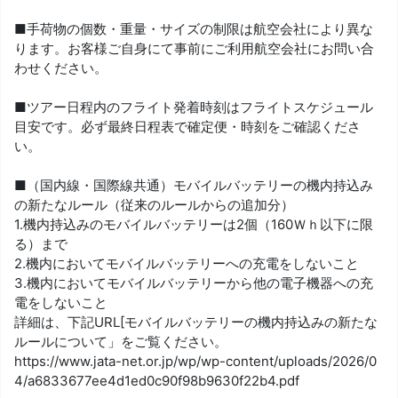
■手荷物の個数・重量・サイズの制限は航空会社により異な
ります。お客様ご自身にて事前にご利用航空会社にお問い合
わせください。
■ツアー日程内のフライト発着時刻はフライトスケジュール
目安です。必ず最終日程表で確定便・時刻をご確認くださ
い。
■（国内線・国際線共通）モバイルバッテリーの機内持込み
の新たなルール（従来のルールからの追加分）
1.機内持込みのモバイルバッテリーは2個（160Ｗｈ以下に限
る）まで
2.機内においてモバイルバッテリーへの充電をしないこと
3.機内においてモバイルバッテリーから他の電子機器への充
電をしないこと
詳細は、下記URL[モバイルバッテリーの機内持込みの新たな
ルールについて」をご覧ください。
https://www.jata-net.or.jp/wp/wp-content/uploads/2026/0
4/a6833677ee4d1ed0c90f98b9630f22b4.pdf