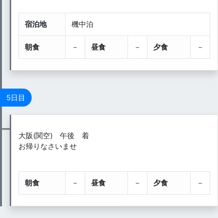
宿泊地
機中泊
朝食
－
昼食
－
夕食
－
5日目
大阪(関空) 午後 着
お帰りなさいませ
朝食
－
昼食
－
夕食
－