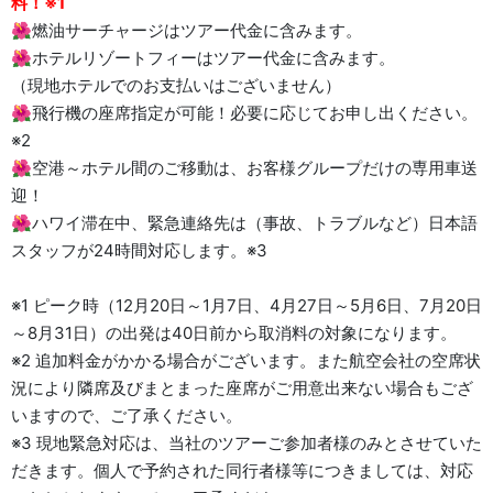
料！※1
🌺燃油サーチャージはツアー代金に含みます。
🌺ホテルリゾートフィーはツアー代金に含みます。
（現地ホテルでのお支払いはございません）
🌺飛行機の座席指定が可能！必要に応じてお申し出ください。
※2
🌺空港～ホテル間のご移動は、お客様グループだけの専用車送
迎！
🌺ハワイ滞在中、緊急連絡先は（事故、トラブルなど）日本語
スタッフが24時間対応します。※3
※1 ピーク時（12月20日～1月7日、4月27日～5月6日、7月20日
～8月31日）の出発は40日前から取消料の対象になります。
※2 追加料金がかかる場合がございます。また航空会社の空席状
況により隣席及びまとまった座席がご用意出来ない場合もござ
いますので、ご了承ください。
※3 現地緊急対応は、当社のツアーご参加者様のみとさせていた
だきます。個人で予約された同行者様等につきましては、対応