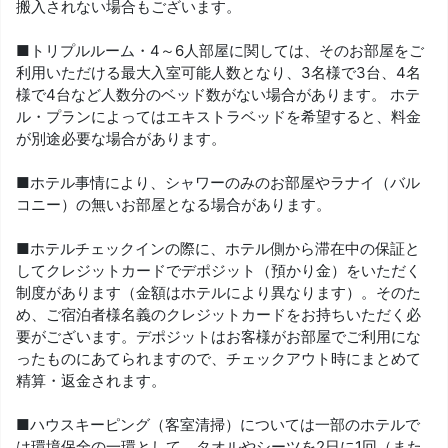
搬入されない場合もございます。
■トリプルルーム・4～6人部屋に関しては、そのお部屋をご
利用いただける最大入室可能人数となり、3名様で3台、4名
様で4台など人数分のベッド数がない場合があります。 ホテ
ル・プランによってはエキストラベッドを希望すると、料金
が別途必要な場合があります。
■ホテル事情により、シャワーのみのお部屋やラナイ（バル
コニー）の無いお部屋となる場合があります。
■ホテルチェックインの際に、ホテル側から滞在中の保証と
してクレジットカードでデポジット（預かり金）をいただく
制度があります（金額はホテルにより異なります）。そのた
め、ご宿泊者様名義のクレジットカードをお持ちいただく必
要がございます。デポジットはお客様がお部屋でご利用にな
ったものにあてられますので、チェックアウト時にまとめて
精算・返金されます。
■ハウスキーピング（客室清掃）については一部のホテルで
は環境保全の一環として、タオルやシーツを2日に1回（また