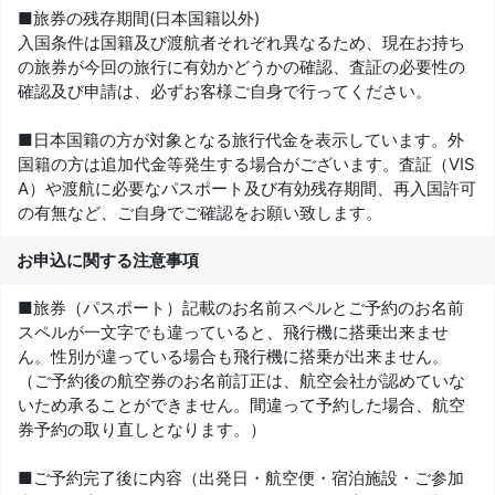
■旅券の残存期間(日本国籍以外)
入国条件は国籍及び渡航者それぞれ異なるため、現在お持ち
の旅券が今回の旅行に有効かどうかの確認、査証の必要性の
確認及び申請は、必ずお客様ご自身で行ってください。
■日本国籍の方が対象となる旅行代金を表示しています。外
国籍の方は追加代金等発生する場合がございます。査証（VIS
A）や渡航に必要なパスポート及び有効残存期間、再入国許可
の有無など、ご自身でご確認をお願い致します。
お申込に関する注意事項
■旅券（パスポート）記載のお名前スペルとご予約のお名前
スペルが一文字でも違っていると、飛行機に搭乗出来ませ
ん。性別が違っている場合も飛行機に搭乗が出来ません。
（ご予約後の航空券のお名前訂正は、航空会社が認めていな
いため承ることができません。間違って予約した場合、航空
券予約の取り直しとなります。）
■ご予約完了後に内容（出発日・航空便・宿泊施設・ご参加