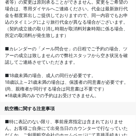
者等）の変更は原則承ることができません。変更をご希望の
場合は、専用ダイヤルへご連絡ください。代金は最新旅行代
金を都度算出しご提供しておりますので、同一内容でもお申
込のタイミングにより旅行代金が異なる場合がございます。
（契約成立後の取り消し時期が取消料対象時期に係る場合、
所定の取消料が発生致します）
■カレンダーの「メール問合せ」の日程でご予約の場合、ツ
アーの成立は致しませんので弊社スタッフから空き状況を確
認してご連絡させていただきます。
■18歳未満の場合、成人の同行が必要です。
18歳以上～21歳未満の場合は、保護者の同意書が必要です。
(尚、親権者が同行する場合は同意書は不要です）
※18歳未満のみでの予約はお受けできません。
航空機に関する注意事項
■特に表記のない限り、事前座席指定は含まれておりませ
ん。お客様ご自身にて出発当日のカウンターで行なっていた
だくか、ご利用航空会社のホームページにて直接手続きいた