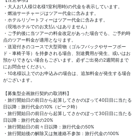
・大人お1人様(2名様1室利用時)の代金を表示しています。
・燃油サーチャージはツアー代金に含みます。
・ホテルリゾートフィーはツアー代金に含みます。
（現地ホテルでのお支払いはありません）
・ご予約後に当ツアーの料金改定があった場合でも、ご予約時
点のツアー料金が適用となります。
・送迎付きのコースで大型荷物（ゴルフバックやサーフボー
ド・車椅子等）を持参される場合、別途費用が発生、或いはお
預かりできない場合もございます。必ずご出発の2週間前まで
にお問合せください。
・10名様以上でのお申込みの場合は、追加料金が発生する場合
がございます。
【募集型企画旅行契約の取消料】
・旅行開始日の前日から起算してさかのぼって40日目に当たる
日以降：旅行代金の10%（ピーク時）
・旅行開始日の前日から起算してさかのぼって30日目に当たる
日以降：旅行代金の20%
・旅行開始日の前々日以降：旅行代金の50%
・旅行開始後の解除又は無連絡不参加：旅行代金の100%