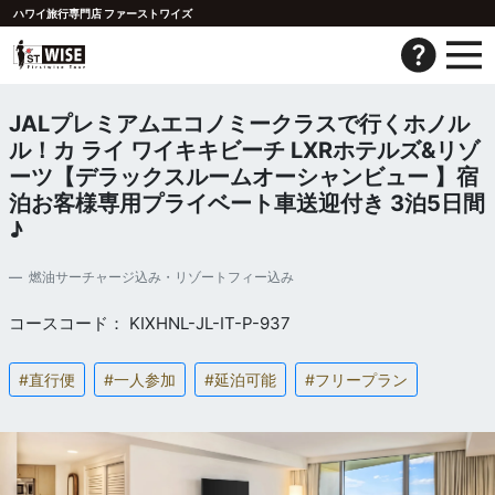
ハワイ旅行専門店 ファーストワイズ
JALプレミアムエコノミークラスで行くホノル
ル！カ ライ ワイキキビーチ LXRホテルズ&リゾ
ーツ【デラックスルームオーシャンビュー 】宿
泊お客様専用プライベート車送迎付き 3泊5日間
♪
燃油サーチャージ込み・リゾートフィー込み
コースコード： KIXHNL-JL-IT-P-937
#直行便
#一人参加
#延泊可能
#フリープラン