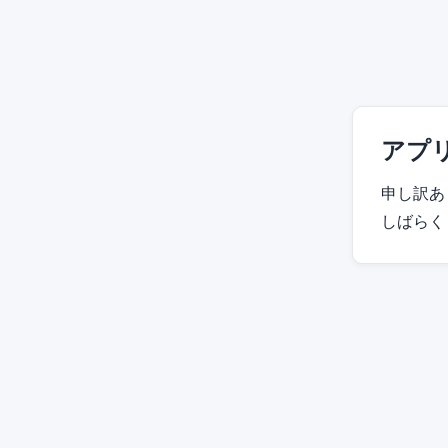
アプ
申し訳あ
しばらく